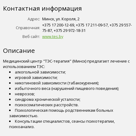
Контактная информация
Адрес:
Минск, ул. Короля, 2
+375 17 200-12-69, +375 17 211-09-57, +375 29 557-
Справочная:
75-87, +375 29 972-18-31
Веб сайт:
www.tes.by
Описание
Медицинский центр "ТЭС-терапия" (Минск) предлагает лечение с
использованием ТЭС:
алкогольной зависимости;
игровой зависимости;
никотиновой зависимости (табакокурения);
избыточного веса (нарушений пищевого поведения);
неврозов;
синдрома хронической усталости;
психосоматических расстройств.
Психологическая помощь родственникам больных
зависимостью.
Консультации специалистов, сеансы психотерапии,
психоанализ.