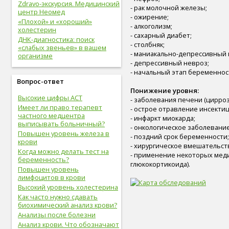
Zdravo-экскурсия. Медицинский
- рак молочной железы;
центр Неомед
- ожирение;
«Плохой» и «хороший»
- алкоголизм;
холестерин
- сахарный диабет;
ДНК-диагностика: поиск
- столбняк;
«слабых звеньев» в вашем
- маниакально-депрессивный 
организме
- депрессивный невроз;
- начальный этап беременнос
Вопрос-ответ
Понижение уровня:
Высокие цифры АСТ
- заболевания печени (цирроз
Имеет ли право терапевт
- острое отравление инсекти
частного медцентра
- инфаркт миокарда;
выписывать больничный?
- онкологическое заболевание
Повышен уровень железа в
- поздний срок беременности;
крови
- хирургическое вмешательст
Когда можно делать тест на
- применение некоторых меди
беременность?
глюкокортикоида).
Повышен уровень
лимфоцитов в крови
Высокий уровень холестерина
Как часто нужно сдавать
биохимический анализ крови?
Анализы после болезни
Анализ крови. Что обозначают