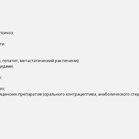
психоз;
ти.
, гепатит, метастатический рак печени);
цидами;
;
во;
цинских препаратов (орального контрацептива, анаболического сте