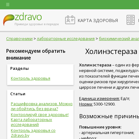
КАРТА ЗДОРОВЬЯ
Справочники
>
лабораторные исследования
>
биохимический ана
Холинэстераза
Рекомендуем обратить
внимание
Холинэстераза
– один из фе
Разделы
нервной системе, поджелудоч
из показателей функции пече
Контроль здоровья
оценки рисков при хирургиче
циррозе печени и других печ
Статьи
Единица измерения:
Ед/л;
Расшифровка анализов. Можно
Норма:
5300-12900.
ли обойтись без врача?
Контролируй свое здоровье!
Возможные причины 
Карта лабораторных
исследований
Повышение уровня:
Контроль здоровья со
- артериальная гипертония;
Zdravo.by
- нефроз;