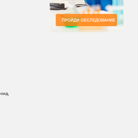
роид,