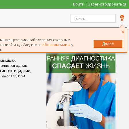
Войти | Зарегистрироваться
×
овышающего риск заболевания сахарным
Далее
онией и т.д. Следите за
обхватом талии
: у
.
х мышцах,
является одним
и инсектицидами,
нижается) при