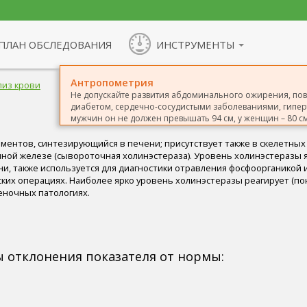
ПЛАН ОБСЛЕДОВАНИЯ
ИНСТРУМЕНТЫ
Антропометрия
лиз крови
Не допускайте развития абдоминального ожирения, п
диабетом, сердечно-сосудистыми заболеваниями, гиперт
мужчин он не должен превышать 94 см, у женщин – 80 см
рментов, синтезирующийся в печени; присутствует также в скелетны
ной железе (сывороточная холинэстераза). Уровень холинэстеразы 
ни, также используется для диагностики отравления фосфоорганикой 
ских операциях. Наиболее ярко уровень холинэстеразы реагирует (по
еночных патологиях.
отклонения показателя от нормы: