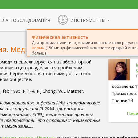
ПЛАН ОБСЛЕДОВАНИЯ
ИНСТРУМЕНТЫ
Физическая активность
Для профилактики гиподинамии повысьте свою регуляр
сия. Медицинский центр Неомед
нормы
(150 минут физической активности средней интен
больше.
омед» специализируется на лабораторной
имание в центре уделяется проблемам
ания беременности, ставшими достаточно
нном обществе.
Добавлена: 11
, feb 1995. P. 1-4, P.J.Chong, W.L.Matzner,
Просмотров: 
13
Оценка:
евынашивания: инфекции (1%), анатомические
альные нарушения (5-20%), хромосомные
нные механизмы (50%), неизвестные причины
ия предполагать, что оставшиеся неизвестные
ые механизмы…»
цинском центре «Неомед»
расскажет
специалист по лаборат