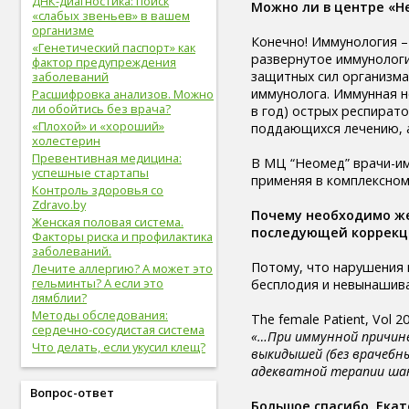
ДНК-диагностика: поиск
Можно ли в центре «Н
здоровые привычки (16)
«слабых звеньев» в вашем
волосы (15)
организме
Конечно! Иммунология –
витамины (14)
«Генетический паспорт» как
развернутое иммунологи
сон (14)
фактор предупреждения
защитных сил организма
заболеваний
алкоголизм (13)
иммунолога. Иммунная н
Расшифровка анализов. Можно
центральная нервная
ли обойтись без врача?
в год) острых респират
система (13)
«Плохой» и «хороший»
поддающихся лечению, а
онкологические болезни (12)
холестерин
инструментальное
Превентивная медицина:
исследование (11)
В МЦ “Неомед” врачи-им
успешные стартапы
идеальный вес (11)
применяя в комплексно
Контроль здоровья со
упражнения (11)
Zdravo.by
овощи (11)
Почему необходимо ж
Женская половая система.
мужская половая система (10)
последующей коррекц
Факторы риска и профилактика
психолог (10)
заболеваний.
психотерапевт (10)
Потому, что нарушения 
Лечите аллергию? А может это
стоматолог (9)
гельминты? А если это
бесплодия и невынашива
лямблии?
психотерапия (9)
Методы обследования:
болезни молочных желез (9)
The female Patient, Vol 20
сердечно-сосудистая система
молочная железа (9)
«…При иммунной причине
Что делать, если укусил клещ?
пищеварительная система (9)
выкидышей (без врачебн
фрукты (9)
адекватной терапии шан
спорт в большом городе (9)
Вопрос-ответ
дыхательная система (8)
Большое спасибо, Екат