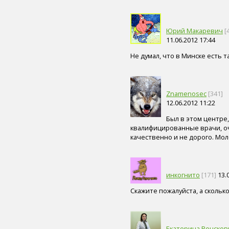
эндокринологические
болезни (4)
солярии (студии загара) (4)
акушер-гинеколог (3)
Юрий Макаревич
[
болезни волос и кожи
11.06.2012 17:44
головы (3)
Не думал, что в Минске есть 
заболевания, передающиеся
половым путем (ЗППП) (3)
маммолог (3)
общий анализ мочи (3)
Znamenosec
[341]
биохимический анализ
крови (3)
12.06.2012 11:22
генные, геномные и
Был в этом центре
хромосомные заболевания (3)
квалифицированные врачи, оче
рентгенография (3)
качественно и не дорого. Мол
массаж (3)
контактные линзы (3)
никотин (3)
загар (3)
инкогнито
[171]
13.0
кальян (3)
режим дня (3)
Скажите пожалуйста, а скольк
секс (3)
тип телосложения (3)
ограниченные возможности
здоровья (3)
Екатерина Венскев