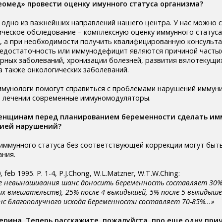
еомед» провести оценку имунного статуса организма?
 одно из важнейших направлений нашего центра. У нас можно 
ческое обследование – комплексную оценку иммунного статуса, 
, а при необходимости получить квалифицированную консульт
едостаточность или иммунодефицит являются причиной частых 
орных заболеваний, хронизации болезней, развития вялотекущи
 также онкологических заболеваний.
мунологи помогут справиться с проблемами нарушений иммуни
м лечении современные иммуномодуляторы.
енщинам перед планированием беременности сделать им
ией нарушений?
иммунного статуса без соответствующей коррекции могут быт
ния.
, feb 1995. P. 1-4, P.J.Chong, W.L.Matzner, W.T.W.Ching:
 невынашивания шанс доносить беременность составляет 30% 
ых вмешательств), 25% после 4 выкидышей, 5% после 5 выкидыше
с благополучного исхода беременности составляет 70-85%...»
ерина. Теперь расскажите, пожалуйста, про еще одну при