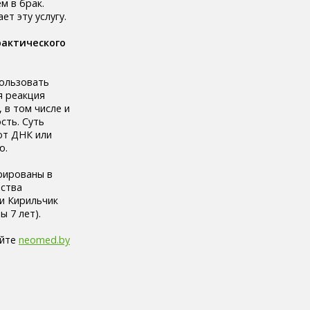
м в брак.
т эту услугу.
рактического
пользовать
я реакция
 в том числе и
сть. Суть
ют ДНК или
ю.
рированы в
ества
и Кирильчик
 7 лет).
айте
neomed.by