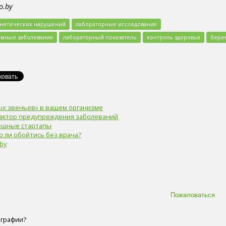
o.by
енетических нарушений
лабораторные исследования
омные заболевания
лабораторный показатель
контроль здоровья
бере
бых звеньев» в вашем организме
фактор предупреждения заболеваний
ешные стартапы
 ли обойтись без врача?
by
ографии?