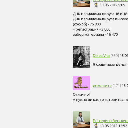
тренажерный зал (3)
13.06.2012 9:05
наращивание волос (3)
ДНК папиллома-вируса 16 и 18 
простуда (3)
ДНК папиллома-вируса высокого 
ОРВИ (3)
(соскоб) - 76 800
йога (3)
+ регистрация - 3 000
соль (3)
забор материала - 16 470
зубной налет (3)
чай (3)
боль (3)
живот (3)
Dolce Vita
[339]
13.06
стопа (3)
зубная щетка (3)
Я сравнивал цены п
сауна (3)
десна (3)
печень (3)
желудок (2)
инкогнито
[171]
13.0
кишечник (2)
Отлично!
почка (2)
А нужно ли как-то готовиться 
мочевой пузырь (2)
половой член (2)
матка (2)
сок (2)
Екатерина Венскев
вена (2)
13.06.2012 12:52