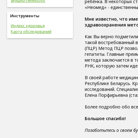
акушер-гинеколог
ребёнка. В некоторых с
легкие (6)
«Неомед» - единственный
сахар (6)
сигара (6)
Инструменты
Мне известно, что им
холестерин (6)
здравоохранения мето
Индекс здоровья
лабораторный показатель (6)
Карта обследований
первая помощь (6)
Как Вы верно подметили
вегетарианство (6)
такой востребованный в
психические болезни (6)
(ПЦР) Метод ПЦР позвол
онколог (5)
гепатиты. Главные преи
офтальмолог (5)
метода заключается в т
лечение (5)
РНК, которую затем иде
закаливание (5)
мочевыделительная
В своей работе медицин
система (5)
Республике Беларусь. К
слух (5)
исследований. Специали
электронные сигареты (5)
Елена Порфирьевна (ста
артериальное давление (5)
пищевое поведение (5)
Более подробно обо все
капоэйра (5)
петанк (5)
Большое спасибо!
дети (5)
тренер (5)
Позаботьтесь о своем б
мясо (5)
рыба (5)