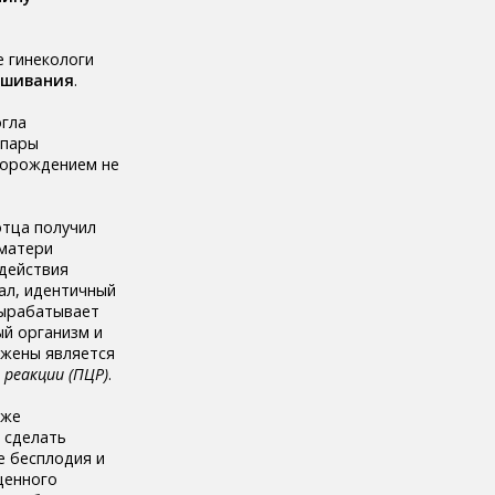
е гинекологи
нашивания
.
огла
 пары
еторождением не
отца получил
 матери
действия
ал, идентичный
вырабатывает
й организм и
и жены является
 реакции (ПЦР)
.
кже
 сделать
е бесплодия и
ценного