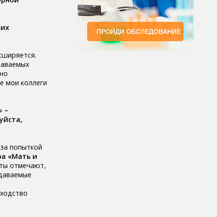
ких
сширяется.
даваемых
жно
е мои коллеги
» –
уйста,
 за попыткой
ра «Мать и
ты отмечают,
едаваемые
сходство