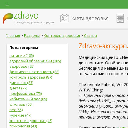
КАРТА ЗДОРОВЬЯ
Главная
>
Разделы
>
Контроль здоровья
>
Статьи
Zdravo-экскур
По категориям
питание (105)
Медицинский центр «Не
здоровый образ жизни (105)
диагностике. Особое вн
здоровье (95)
бесплодия и невынашив
физическая активность (88)
актуальными в совреме
контроль здоровья (87)
диетолог (83)
The female Patient, Vol 20
диета (77)
W.T.W.Ching:
профилактика (75)
«…Причины привычного н
избыточный вес (69)
дефекты (5-10%), гормон
алкоголь (60)
аномалии (7-50%), имму
вес (55)
(15%). Имеются основан
курение (47)
причины имеют иммунн
красота и здоровье (46)
психология (43)
Более подробно о
меди