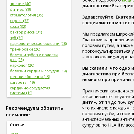
зрение (40)
диагностике Екатерин
фитнес (39)
стоматология (35)
Здравствуйте, Екатери
стресс (33)
специалистов может 
кожа (32)
фактор риска (31)
Мы предлагаем широкий
зуб (30)
Главными направлениями
наркологические болезни (28)
половым путём, а также
тренировки (26)
проконсультироваться у
болезни зубов и полости
– высококвалифицирова
рта (25)
нарколог (20)
Вы сказали, что одно
болезни сердца и сосудов (19)
диагностика при бесп
женские болезни (19)
немного про причины 
сигареты (19)
сердечно-сосудистая
Практически каждая жен
система (19)
заканчиваются неудачей
женское здоровье (18)
дитя», от 14 до 16% с
глаз (17)
Рекомендуем обратить
что их число с каждым 
спорт (17)
половым путём, и гормо
внимание
женская половая система (17)
антиспермальных антите
болезни глаз (17)
супругов по HLA II клас
Статьи
лабораторные
исследования (16)