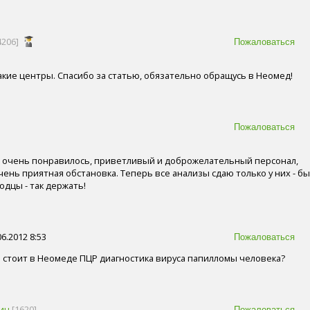
4206]
такие центры. Спасибо за статью, обязательно обращусь в Неомед!
, очень понравилось, приветливый и доброжелательный персонал,
нь приятная обстановка. Теперь все анализы сдаю только у них - бы
одцы - так держать!
6.2012 8:53
о стоит в Неомеде ПЦР диагностика вируса папилломы человека?
ич
[1620]