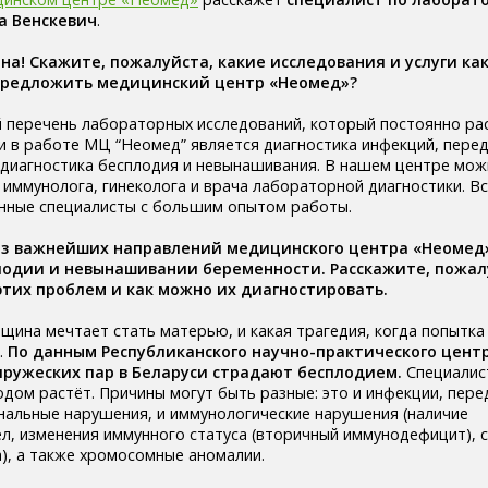
а Венскевич
.
на! Скажите, пожалуйста, какие исследования и услуги ка
предложить медицинский центр «Неомед»?
 перечень лабораторных исследований, который постоянно ра
 в работе МЦ “Неомед” является диагностика инфекций, пере
 диагностика бесплодия и невынашивания. В нашем центре мо
 иммунолога, гинеколога и врача лабораторной диагностики. Вс
нные специалисты с большим опытом работы.
 из важнейших направлений медицинского центра «Неомед
лодии и невынашивании беременности. Расскажите, пожал
этих проблем и как можно их диагностировать.
щина мечтает стать матерью, и какая трагедия, когда попытка
.
По данным Республиканского научно-практического цент
упружеских пар в Беларуси страдают бесплодием.
Специалис
годом растёт. Причины могут быть разные: это и инфекции, пер
нальные нарушения, и иммунологические нарушения (наличие
л, изменения иммунного статуса (вторичный иммунодефицит), 
са), а также хромосомные аномалии.