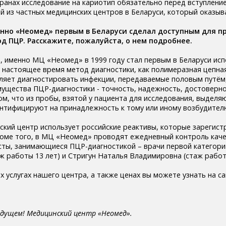
транах исследование на кариотип обязательно перед вступление
 из частных медицинских центров в Беларуси, который оказывае
енно «Неомед» первым в Беларуси сделал доступным для п
д ПЦР. Расскажите, пожалуйста, о нем подробнее.
, именно МЦ «Неомед» в 1999 году стал первым в Беларуси ис
 настоящее время метод диагностики, как полимеразная цепна
яет диагностировать инфекции, передаваемые половым путём,
мущества ПЦР-диагностики - точность, надежность, достоверно
ом, что из пробы, взятой у пациента для исследования, выделя
нтифицируют на принадлежность к тому или иному возбудител
ский центр использует российские реактивы, которые зарегист
роме того, в МЦ «Неомед» проводят ежедневный контроль кач
сты, занимающиеся ПЦР-диагностикой – врачи первой категори
ж работы 13 лет) и Стригун Наталья Владимировна (стаж работы
х услугах нашего центра, а также ценах вы можете узнать на с
удущем! Медицинский центр «Неомед».