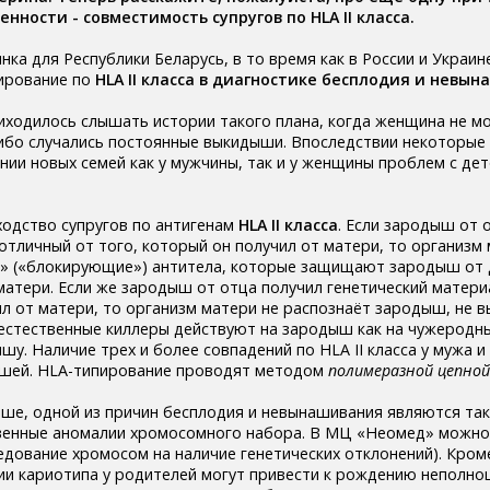
ности - совместимость супругов по HLA II класса.
нка для Республики Беларусь, в то время как в России и Украин
ирование по
HLA II класса в диагностике бесплодия и невы
ходилось слышать истории такого плана, когда женщина не м
ибо случались постоянные выкидыши. Впоследствии некоторые
ании новых семей как у мужчины, так и у женщины проблем с д
одство супругов по антигенам
HLA II класса
. Если зародыш от 
отличный от того, который он получил от матери, то организм
» («блокирующие») антитела, которые защищают зародыш от 
матери. Если же зародыш от отца получил генетический матери
ил от матери, то организм матери не распознаёт зародыш, не 
естественные киллеры действуют на зародыш как на чужеродны
шу. Наличие трех и более совпадений по HLA II класса у мужа 
ышей. HLA-типирование проводят методом
полимеразной цепной
ыше, одной из причин бесплодия и невынашивания являются та
твенные аномалии хромосомного набора. В МЦ «Неомед» можно
едование хромосом на наличие генетических отклонений). Кром
и кариотипа у родителей могут привести к рождению неполно