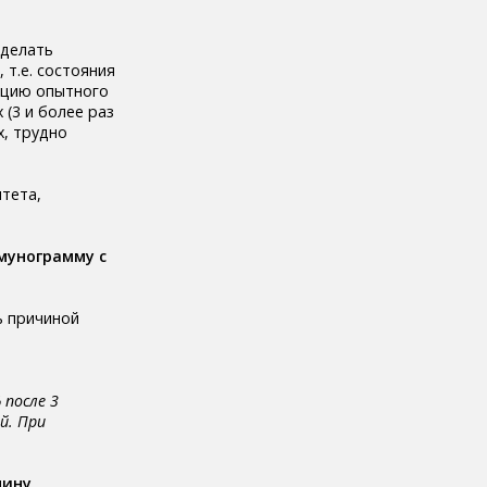
сделать
т.е. состояния
ацию опытного
(3 и более раз
х, трудно
тета,
мунограмму с
ь причиной
после 3
й. При
чину