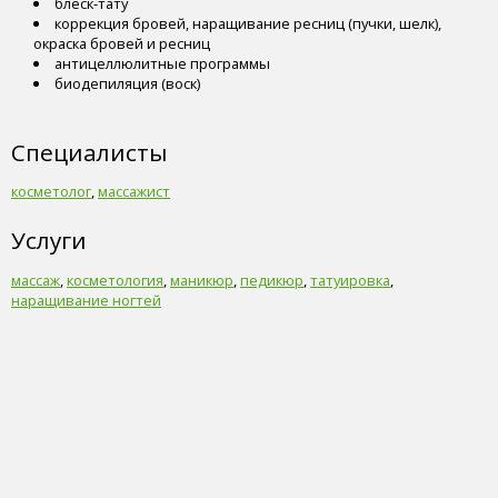
блеск-тату
коррекция бровей, наращивание ресниц (пучки, шелк),
окраска бровей и ресниц
антицеллюлитные программы
биодепиляция (воск)
Специалисты
косметолог
,
массажист
Услуги
массаж
,
косметология
,
маникюр
,
педикюр
,
татуировка
,
наращивание ногтей