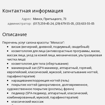
Контактная информация
Адрес:
Минск, Притыцкого, 73
администратор:
(017) 259-45-24, (29) 679-55-05, (33) 633-55-05
Описание
Перечень услуг салона красоты
"Мелисса":
визаж (вечерний, дневной, подиумный, свадебный)
косметология для лица (антивозрастные программы, маски,
массаж лица, уход за кожей лица, механическая, ультразвуковая
чистка лица)
косметология для тела (обертывание)
маникюрный зал (SPA-маникюр, аппаратный, горячий,
европейский, классический, мужской, запечатывание ногтей,
парафинотерапия)
наращивание/коррекция ногтей (гель)
покрытие ногтей (декоративное, долговременное,
художественное покрытие (роспись), френч)
педикюр (SPA-педикюр, аппаратный, классический,
комбинированный, мужской, парафинотерапия)
классический масссаж