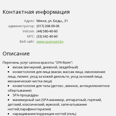
Контактная информация
Адрес:
Минск, ул. Беды,, 31
администратор:
(017) 268-09-06
Velcom:
(44) 580-40-60
МТС:
(33) 342-40-60
Веб сайт:
www.sparoom.by
Описание
Перечень услуг салона красоты
"SPA Room":
визаж (вечерний, дневной, свадебный)
косметология для лица (маски, массаж лица, омоложение
лица, пилинг, уход за кожей декольте, уход за кожей лица,
механическая чистка лица)
косметология для тела (детокс-, винное, антицеллюлитное
обертывание)
SPA-процедуры
маникюрный зал (SPA-маникюр, аппаратный, горячий,
детский, классический, мужской, запечатывание
ногтей,парафинотерапия)
наращивание/коррекция ногтей (гель)