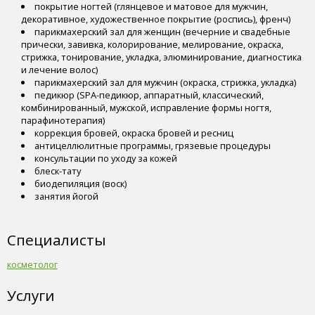
покрытие ногтей (глянцевое и матовое для мужчин,
декоративное, художественное покрытие (роспись), френч)
парикмахерский зал для женщин (вечерние и свадебные
прически, завивка, колорирование, мелирование, окраска,
стрижка, тонирование, укладка, элюминирование, диагностика
и лечение волос)
парикмахерский зал для мужчин (окраска, стрижка, укладка)
педикюр (SPA-педикюр, аппаратный, классический,
комбинированный, мужской, исправление формы ногтя,
парафинотерапия)
коррекция бровей, окраска бровей и ресниц
антицеллюлитные программы, грязевые процедуры
консультации по уходу за кожей
блеск-тату
биодепиляция (воск)
занятия йогой
Специалисты
косметолог
Услуги