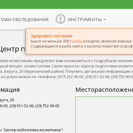
ПЛАН ОБСЛЕДОВАНИЯ
ИНСТРУМЕНТЫ
Здоровое питание
Ешьте не меньше 300 г
рыбы
в неделю, включая жирные с
Содержащиеся в рыбе омега 3 кислоты помогают в проф
Центр подготовки косметиков»
овки косметиков» предлагает вам ознакомиться с подробным списком
орый входят: косметология. Салон красоты «Центр подготовки космет
ск, Берута, 20 (Фрунзенский район). Получить детальную информацию
 услуги можно по телефону: (017) 252-90-03, (29) 551-52-06, (29) 752-90-0
рмация
Месторасположен
рута, 20
0-03, (29) 551-52-06, (29) 752-90-03
ты
"Центр подготовки косметиков":