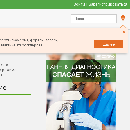
Войти | Зарегистрироваться
×
орта (скумбрия, форель, лосось).
Далее
илактике атеросклероза.
Сообщить о неточности
иков»
 о режиме
3.
ие