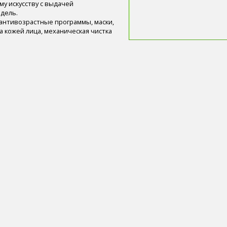
у искусству с выдачей
едель.
(антивозрастные программы, маски,
за кожей лица, механическая чистка