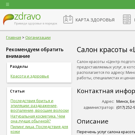
КАРТА ЗДОРОВЬЯ
Главная
>
Организации
Салон красоты «
Рекомендуем обратить
внимание
Салон красоты «Центр подгот
Разделы
предоставляемых услуг, в кот
располагается по адресу: Мин
Красота и здоровье
работы, специалистах и ценах на
Контактная инфо
Статьи
Последствия бритья и
Адрес:
Минск, Бе
эпиляции: раздражение,
администратор:
(017) 252-9
воспаление, вросшие волоски
Натуральная косметика. Чем
Описание
она лучше обычной?
Пилинг лица. Последствия для
кожи
Перечень услуг салона красо