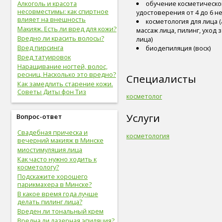
Алкоголь и красота
обучение косметическом
несовместимы: как спиртное
удостоверения от 4 до 6 н
влияет на внешность
косметология для лица 
Макияж. Есть ли вред для кожи?
массаж лица, пилинг, уход 
Вредно ли красить волосы?
лица)
Вред пирсинга
биодепиляция (воск)
Вред татуировок
Наращивание ногтей, волос,
ресниц. Насколько это вредно?
Специалисты
Как замедлить старение кожи.
Советы Диты фон Тиз
косметолог
Услуги
Вопрос-ответ
Свадебная прическа и
косметология
вечерний макияж в Минске
миостимуляция лица
Как часто нужно ходить к
косметологу?
Подскажите хорошего
парикмахера в Минске?
В какое время года лучше
делать пилинг лица?
Вреден ли тональный крем
Вредна ли лазерная эпиляция?