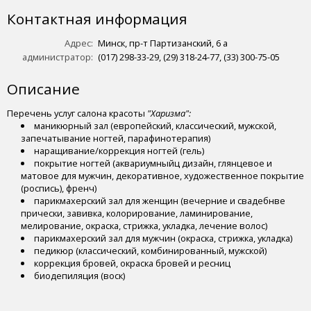
Контактная информация
Адрес:
Минск, пр-т Партизанский, 6 a
администратор:
(017) 298-33-29, (29) 318-24-77, (33) 300-75-05
Описание
Перечень услуг салона красоты
"Харизма":
маникюрный зал (европейский, классический, мужской,
запечатывание ногтей, парафинотерапия)
наращивание/коррекция ногтей (гель)
покрытие ногтей (аквариумныйц дизайн, глянцевое и
матовое для мужчин, декоративное, художественное покрытие
(роспись), френч)
парикмахерский зал для женщин (вечерние и свадебнве
прически, завивка, колорирование, ламинирование,
мелирование, окраска, стрижка, укладка, лечение волос)
парикмахерский зал для мужчин (окраска, стрижка, укладка)
педикюр (классический, комбинированный, мужской)
коррекция бровей, окраска бровей и ресниц
биодепиляция (воск)