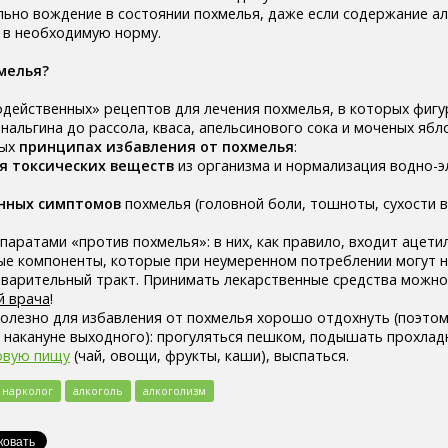
льно вождение в состоянии похмелья, даже если содержание ал
 в необходимую норму.
мелья?
действенных» рецептов для лечения похмелья, в которых фигур
 анальгина до рассола, кваса, апельсинового сока и моченых ябло
ных
принципах избавления от похмелья
:
я токсических веществ
из организма и нормализация водно-
нных симптомов
похмелья (головной боли, тошноты, сухости в
паратами «против похмелья»: в них, как правило, входит ацет
ные компоненты, которые при неумеренном потреблении могут 
еварительный тракт. Принимать лекарственные средства можн
й врача
!
полезно для избавления от похмелья хорошо отдохнуть (поэто
накануне выходного): прогуляться пешком, подышать прохлад
овую пищу
(чай, овощи, фрукты, каши), выспаться.
нарколог
алкоголь
алкоголизм