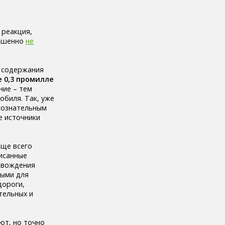
 реакция,
ершенно
не
 содержания
 0,3 промилле
ние – тем
обиля. Так, уже
ссознательным
е источники
аще всего
писанные
а вождения
ными для
дороги,
тельных и
ют, но точно