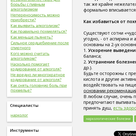
так же крайне нежелате
вредные привычки (8)
борьбы с пивным
алкоголизмом
формально вписывается
беременность (8)
Непереносимость можно
опорно-двигательная
приобрести?
система (8)
Как избавиться от пох
Как выявить алкоголизм?
гигиена (8)
Как правильно похмеляться?
болезни желудочно-кишечного
Существуют сотни «чудо
тракта (8)
Как меньше пьянеть?
угодно, - от аспирина и
болезни опорно-двигательной
Сильное сердцебиение после
основаны на 2-ух основ
системы, травмы (8)
спиртного
1.
Ускорение выведени
инфекционные болезни (8)
Кого можно считать
баланса;
алкоголиком?
болезни органов дыхания (7)
2.
Устранение болезне
Насколько помогает
урологические болезни (7)
др.).
кодирование от алкоголя?
мужские болезни (7)
Будьте осторожны с пре
Не вредно ли многократное
антропометрия (7)
кислота и другие актив
кодирование от алкоголя?
рот (7)
воздействовать на пищ
Как снять головную боль при
очки (7)
похмелье?
основании рекомендаци
отбеливание зубов (7)
В любом случае, очень 
эндокринная система (7)
предпочитают выпивать 
потенция (7)
Специалисты
принять душ,
есть здор
депрессия (7)
нарколог
зависимость (7)
наркологические болезни
прививки (6)
близорукость (6)
Инструменты
скрининг (6)