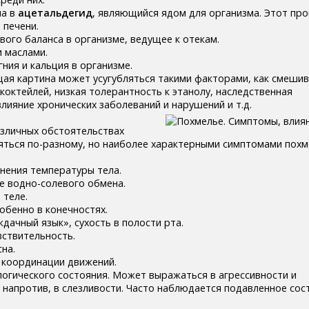
ла в
ацетальдегид
, являющийся ядом для организма. Этот про
 печени.
вого баланса в организме, ведущее к отекам.
 маслами.
ния и кальция в организме.
щая картина может усугубляться такими факторами, как смеши
коктейлей, низкая толерантность к этанолу, наследственная
лияние хронических заболеваний и нарушений и т.д.
азличных обстоятельствах
ться по-разному, но наиболее характерными симптомами похм
нения температуры тела.
е водно-солевого обмена.
 теле.
обенно в конечностях.
дачный язык», сухость в полости рта.
вствительность.
на.
 координации движений.
логического состояния. Может выражаться в агрессивности и
 напротив, в слезливости. Часто наблюдается подавленное сос