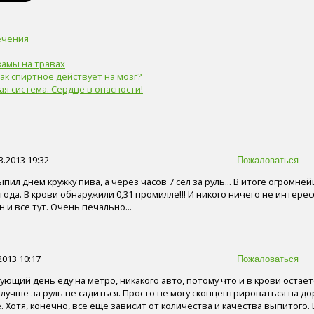
ечения
замы на травах
Как спиртное действует на мозг?
ая система. Сердце в опасности!
3.2013 19:32
пил днем кружку пива, а через часов 7 сел за руль... В итоге огромн
года. В крови обнаружили 0,31 промилле!!! И никого ничего не интерес
и все тут. Очень печально...
2013 10:17
дующий день еду на метро, никакого авто, потому что и в крови остаетс
 лучше за руль не садиться. Просто не могу сконцентрироваться на до
. Хотя, конечно, все еще зависит от количества и качества выпитого. 