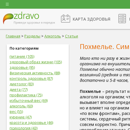
КАРТА ЗДОРОВЬЯ
Главная
>
Разделы
>
Алкоголь
>
Статьи
Похмелье. Сим
По категориям
питание (105)
Мало кто ни разу в жиз
здоровый образ жизни (105)
организма на внушитель
здоровье (95)
Похмелье обычно настиг
физическая активность (88)
возлияний (средняя и тя
контроль здоровья (87)
достаточно и 5-8 часов
диетолог (83)
диета (77)
Похмелье
– результат 
профилактика (75)
алкоголя на организм; ч
избыточный вес (69)
вызывает вполне опред
алкоголь (60)
но и влияет на организм
вес (55)
«по всем фронтам», рас
курение (47)
системы, сердечный рит
красота и здоровье (46)
совсем корректно. Прич
психология (43)
употреблении этанола. С