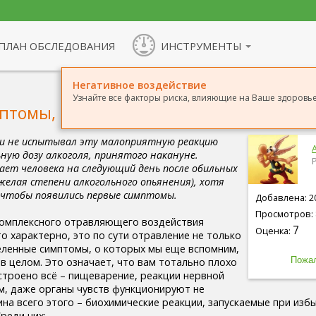
ПЛАН ОБСЛЕДОВАНИЯ
ИНСТРУМЕНТЫ
Негативное воздействие
Узнайте все факторы риска, влияющие на Ваше здоровье,
птомы, влияние на организм
ни не испытывал эту малоприятную реакцию
A
ную дозу алкоголя, принятого накануне.
ает человека на следующий день после обильных
желая степени алкогольного опьянения), хотя
, чтобы появились первые симптомы.
Добавлена: 20
Просмотров: 
комплексного отравляющего воздействия
7
Оценка:
то характерно, это по сути отравление не только
еленные симптомы, о которых мы еще вспомним,
 в целом. Это означает, что вам тотально плохо
строено всё – пищеварение, реакции нервной
м, даже органы чувств функционируют не
ина всего этого – биохимические реакции, запускаемые при из
реди них: