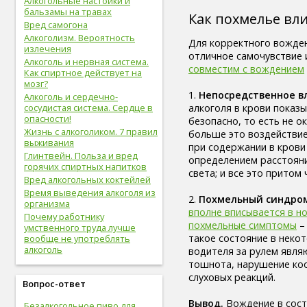
Алкогольные настойки и
здоровые привычки (16)
бальзамы на травах
Как похмелье вл
волосы (15)
Вред самогона
витамины (14)
Алкоголизм. Вероятность
Для корректного вожден
сон (14)
излечения
отличное самочувствие 
алкоголизм (13)
Алкоголь и нервная система.
совместим с вождением
центральная нервная
Как спиртное действует на
система (13)
мозг?
1.
Непосредственное вл
онкологические болезни (12)
Алкоголь и сердечно-
алкоголя в крови показ
сосудистая система. Сердце в
инструментальное
опасности!
безопасно, то есть не 
исследование (11)
Жизнь с алкоголиком. 7 правил
больше это воздействие
идеальный вес (11)
выживания
при содержании в крови
упражнения (11)
Глинтвейн. Польза и вред
определением расстоян
овощи (11)
горячих спиртных напитков
света; и все это притом
мужская половая система (10)
Вред алкогольных коктейлей
психолог (10)
Время выведения алкоголя из
2.
Похмельный синдро
психотерапевт (10)
организма
вполне вписывается в н
стоматолог (9)
Почему работнику
похмельные симптомы
–
психотерапия (9)
умственного труда лучше
такое состояние в неко
болезни молочных желез (9)
вообще не употреблять
алкоголь
водителя за рулем явля
молочная железа (9)
тошнота, нарушение коо
пищеварительная система (9)
слуховых реакций.
фрукты (9)
Вопрос-ответ
спорт в большом городе (9)
Вывод.
Вождение в сост
дыхательная система (8)
Безалкогольное пиво для