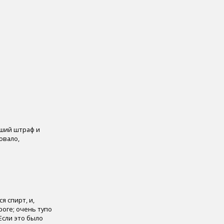
ейший штраф и
овало,
я спирт, и,
роге; очень тупо
Если это было