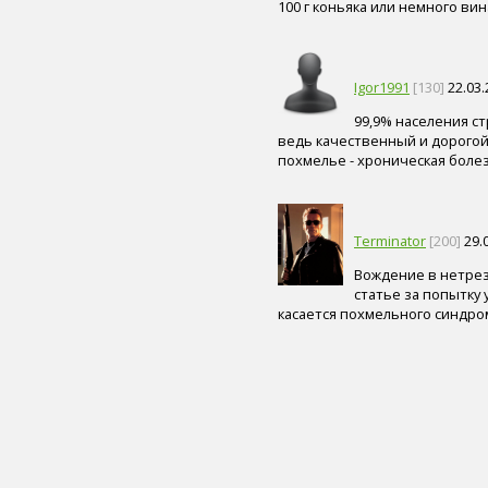
100 г коньяка или немного ви
пиво (5)
злаки (5)
нога (5)
лазерная коррекция (5)
Igor1991
[130]
22.03.
физическая форма (5)
99,9% населения с
иммунитет (4)
ведь качественный и дорогой
сердце (4)
похмелье - хроническая боле
ногти (4)
мышцы (4)
головной мозг (4)
вода (4)
Terminator
[200]
29.0
тренажер (4)
целлюлит (4)
Вождение в нетрез
экология (4)
статье за попытку 
адаптивный спорт (4)
касается похмельного синдром
гимнастика (4)
острота зрения (4)
лекарственные средства (4)
диагностика генетических
нарушений (4)
флюорография (4)
общий анализ крови (4)
солярий (4)