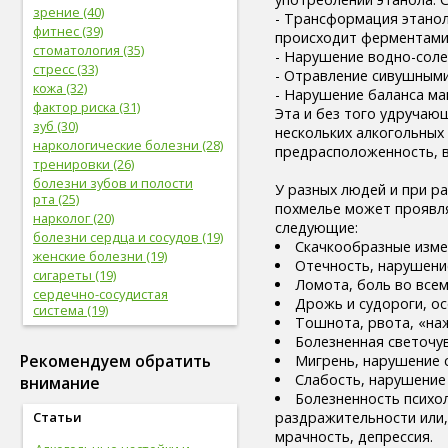
зрение (40)
- Трансформация этано
фитнес (39)
происходит ферментами
стоматология (35)
- Нарушение водно-соле
стресс (33)
- Отравление сивушными
кожа (32)
- Нарушение баланса маг
фактор риска (31)
Эта и без того удручаю
зуб (30)
нескольких алкогольных 
наркологические болезни (28)
предрасположенность, в
тренировки (26)
болезни зубов и полости
У разных людей и при р
рта (25)
похмелье может проявля
нарколог (20)
следующие:
болезни сердца и сосудов (19)
Скачкообразные изме
женские болезни (19)
Отечность, нарушени
сигареты (19)
Ломота, боль во всем
сердечно-сосудистая
Дрожь и судороги, ос
система (19)
Тошнота, рвота, «наж
женское здоровье (18)
Болезненная светочу
глаз (17)
Рекомендуем обратить
Мигрень, нарушение с
спорт (17)
Слабость, нарушение
внимание
женская половая система (17)
Болезненность психо
болезни глаз (17)
раздражительности или,
Статьи
лабораторные
мрачность, депрессия.
исследования (16)