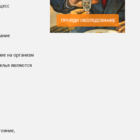
цесс
вание
елья являются
тояние,