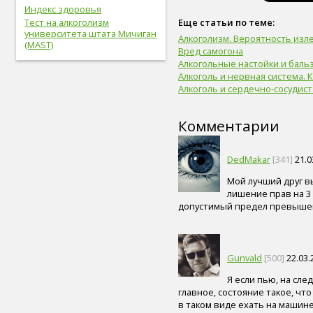
легкие (6)
Индекс здоровья
сахар (6)
Тест на алкоголизм
Еще статьи по теме:
университета штата Мичиган
сигара (6)
Алкоголизм. Вероятность изл
(MAST)
холестерин (6)
Вред самогона
лабораторный показатель (6)
Алкогольные настойки и баль
первая помощь (6)
Алкоголь и нервная система. 
вегетарианство (6)
Алкоголь и сердечно-сосудист
психические болезни (6)
онколог (5)
Комментарии
офтальмолог (5)
лечение (5)
закаливание (5)
DedMakar
[341]
21.0
мочевыделительная
система (5)
Мой лучший друг вы
слух (5)
лишение прав на 3 
электронные сигареты (5)
допустимый предел превышен 
артериальное давление (5)
пищевое поведение (5)
капоэйра (5)
Gunvald
[500]
22.03.
петанк (5)
дети (5)
Я если пью, на сле
тренер (5)
главное, состояние такое, что
мясо (5)
в таком виде ехать на машине
рыба (5)