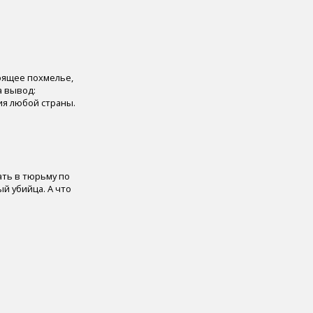
оящее похмелье,
а вывод:
ия любой страны.
ать в тюрьму по
ый убийца. А что