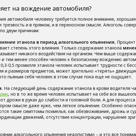
ияет на вождение автомобиля?
ия автомобиля человеку требуется полное внимание, хорошая
и трезвость и в прямом, и в переносном смысле. Алкоголь сов
по двум причинам:
ияние этанола в период алкогольного опьянения.
Процент
ывает степень этого влияния. Только содержание этанола
менее
оказывает никакого воздействия на организм. Чем выше содержа
 и тем менее способен человек к безопасному вождению автом
 0,3-0,5 промилле этанола человек испытывает трудности с бе
ия и размеров предметов, может зрительно «терять» движущи
 что пьяным себя человек в этом случае пока еще не ощущает.
м.
На следующий день содержание этанола в крови водителя ч
орму
, но в то же время человек испытывает на себе все вышео
 от дрожи в руках до слабости и головной боли. А для процесс
тором смысле даже хуже, чем легкое опьянение. Особенно опас
ются такие симптомы похмелья, как обезвоживание, дрожь и су
рдинации движений, отсутствие концентрации, нарушение зри
оянии алкогольного опьянения недопустимо – и это все понима