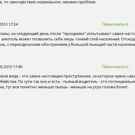
на, то самочувствие нормальное, никаких проблем.
2013 17:24
траны, на следующий день после "праздника" испытывают самое наст
 алкоголь может позволить себе лишь тонкий слой населения. Отсюд
знь, с периодическим обострением у большой пьющей части населен
3.2013 17:40
вом виде - это самое настоящее преступление, за которое нужно саж
убийства. По сути так оно и есть - пьяный водитель - это потенциальн
а, тут все понятно: меньше пьешь - меньше на утро голова болит.