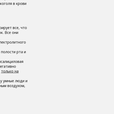
коголя в крови
ирует все, что
к. Все они
электролитного
 полости рта и
илсалициловая
негативно
о
только на
му умные люди и
ным воздухом,