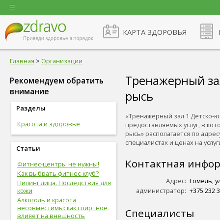
КАРТА ЗДОРОВЬЯ
Главная
>
Организации
Тренажерный зал
Рекомендуем обратить
внимание
рысь
Разделы
«Тренажерный зал 1 Детско-ю
Красота и здоровье
предоставляемых услуг, в ко
рысь» располагается по адрес
специалистах и ценах на услуг
Статьи
Контактная инфо
Фитнес-центры не нужны!
Как выбрать фитнес-клуб?
Адрес:
Гомель, у
Пилинг лица. Последствия для
кожи
администратор:
+375 232 3
Алкоголь и красота
несовместимы: как спиртное
Специалисты
влияет на внешность