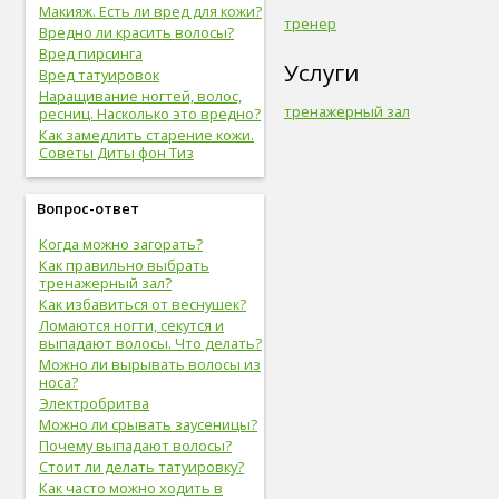
Макияж. Есть ли вред для кожи?
тренер
Вредно ли красить волосы?
Вред пирсинга
Услуги
Вред татуировок
Наращивание ногтей, волос,
тренажерный зал
ресниц. Насколько это вредно?
Как замедлить старение кожи.
Советы Диты фон Тиз
Вопрос-ответ
Когда можно загорать?
Как правильно выбрать
тренажерный зал?
Как избавиться от веснушек?
Ломаются ногти, секутся и
выпадают волосы. Что делать?
Можно ли вырывать волосы из
носа?
Электробритва
Можно ли срывать заусеницы?
Почему выпадают волосы?
Стоит ли делать татуировку?
Как часто можно ходить в