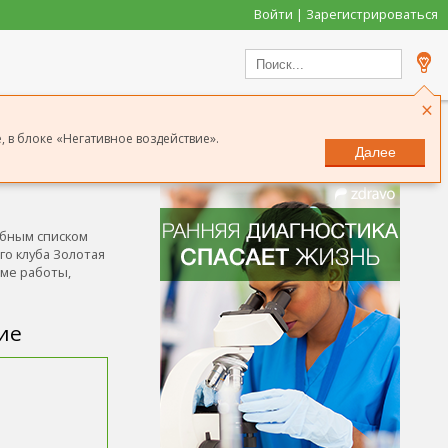
Войти | Зарегистрироваться
×
 в блоке «Негативное воздействие».
Далее
Сообщить о неточности
обным списком
го клуба Золотая
име работы,
ие