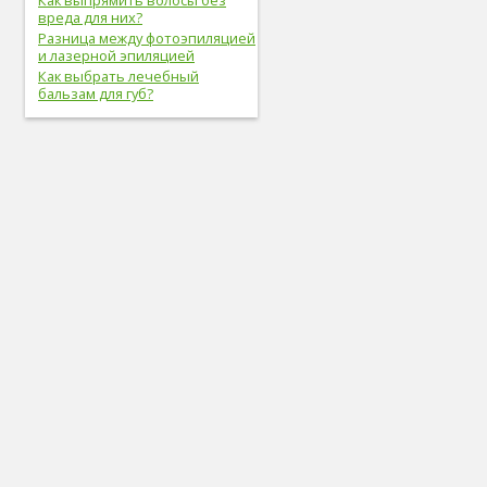
Как выпрямить волосы без
вреда для них?
Разница между фотоэпиляцией
и лазерной эпиляцией
Как выбрать лечебный
бальзам для губ?