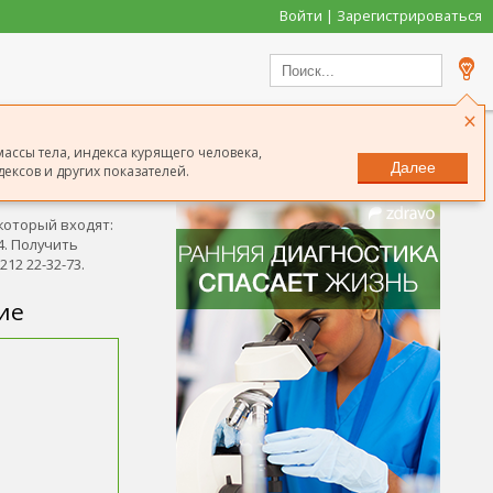
Войти | Зарегистрироваться
×
массы тела, индекса курящего человека,
Далее
ексов и других показателей.
Сообщить о неточности
который входят:
4. Получить
12 22-32-73.
ие