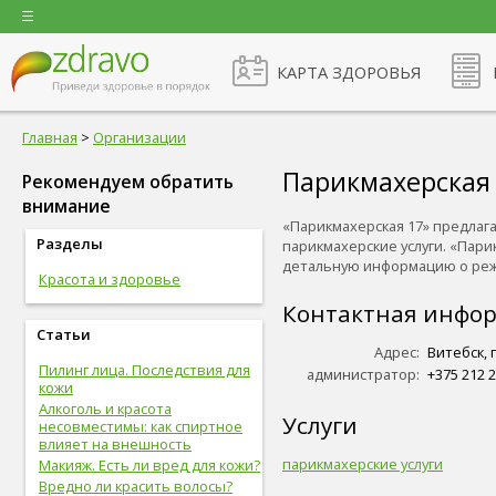
КАРТА ЗДОРОВЬЯ
Главная
>
Организации
Парикмахерская
Рекомендуем обратить
внимание
«Парикмахерская 17» предлага
Разделы
парикмахерские услуги. «Парик
детальную информацию о режим
Красота и здоровье
Контактная инфо
Статьи
Адрес:
Витебск, 
Пилинг лица. Последствия для
администратор:
+375 212 2
кожи
Алкоголь и красота
Услуги
несовместимы: как спиртное
влияет на внешность
парикмахерские услуги
Макияж. Есть ли вред для кожи?
Вредно ли красить волосы?