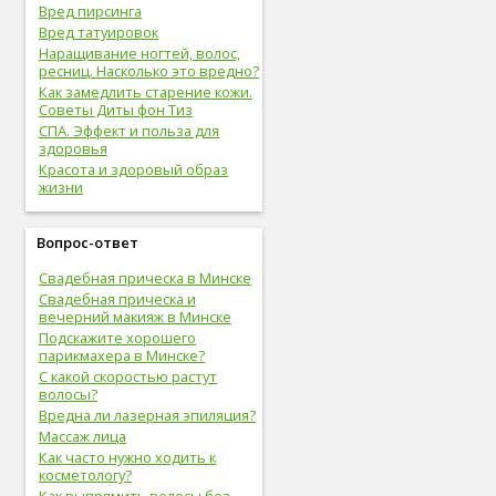
Вред пирсинга
Вред татуировок
Наращивание ногтей, волос,
ресниц. Насколько это вредно?
Как замедлить старение кожи.
Советы Диты фон Тиз
СПА. Эффект и польза для
здоровья
Красота и здоровый образ
жизни
Вопрос-ответ
Свадебная прическа в Минске
Свадебная прическа и
вечерний макияж в Минске
Подскажите хорошего
парикмахера в Минске?
С какой скоростью растут
волосы?
Вредна ли лазерная эпиляция?
Массаж лица
Как часто нужно ходить к
косметологу?