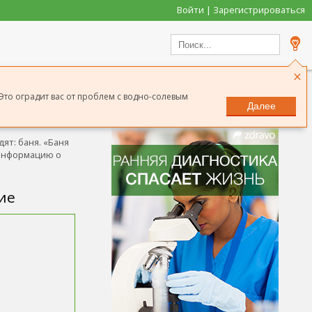
Войти | Зарегистрироваться
×
 Это оградит вас от проблем с водно-солевым
Далее
Сообщить о неточности
ят: баня. «Баня
ю информацию о
ие