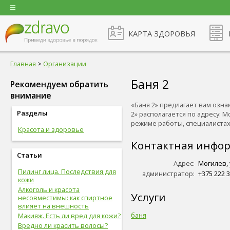
КАРТА ЗДОРОВЬЯ
Главная
>
Организации
Баня 2
Рекомендуем обратить
внимание
«Баня 2» предлагает вам озна
Разделы
2» располагается по адресу: 
режиме работы, специалистах и
Красота и здоровье
Контактная инфо
Статьи
Адрес:
Могилев, 
Пилинг лица. Последствия для
администратор:
+375 222 3
кожи
Алкоголь и красота
Услуги
несовместимы: как спиртное
влияет на внешность
баня
Макияж. Есть ли вред для кожи?
Вредно ли красить волосы?