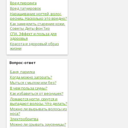
Вред пирсинга
Вред татуировок
Наращивание ногтей, волос,
ресниц. Насколько это вредно?
Как замедлить старение кожи.
Советы Диты фон Тиз
СПА. Эффект и польза для
здоровья
Красота и здоровый образ
жизни
Вопрос-ответ
Баня, парилка
Когда можно загорать?
Мыться с мылом или без?
В чем польза сауны?
Как избавиться от веснушек?
Ломаются ногти, секутся и
выпадают волосы. Что делать?
Можно ли вырывать волосы из
носа?
Электробритва
Можно ли срывать заусеницы?