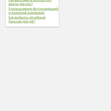
Как выпрямить волосы без
вреда для них?
Разница между фотоэпиляцией
и лазерной эпиляцией
Как выбрать лечебный
бальзам для губ?