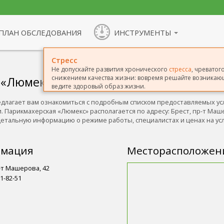
ПЛАН ОБСЛЕДОВАНИЯ
ИНСТРУМЕНТЫ
Стресс
Не допускайте развития хронического
стресса
, чревато
снижением качества жизни: вовремя решайте возникающ
 «Люмекс»
ведите здоровый образ жизни.
длагает вам ознакомиться с подробным списком предоставляемых усл
и. Парикмахерская «Люмекс» располагается по адресу: Брест, пр-т Маш
 детальную информацию о режиме работы, специалистах и ценах на ус
рмация
Месторасположен
-т Машерова, 42
1-82-51