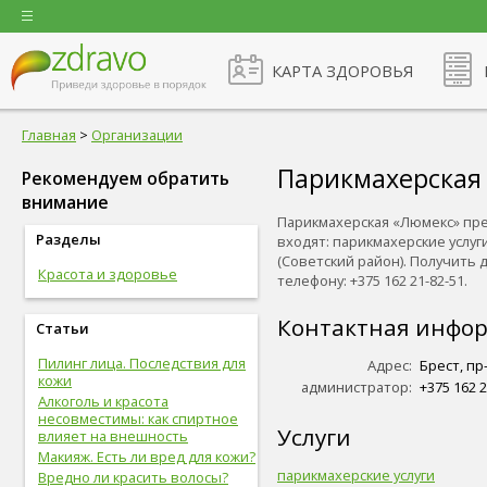
КАРТА ЗДОРОВЬЯ
Главная
>
Организации
Парикмахерская
Рекомендуем обратить
внимание
Парикмахерская «Люмекс» пре
Разделы
входят: парикмахерские услуг
(Советский район). Получить
Красота и здоровье
телефону: +375 162 21-82-51.
Контактная инфо
Статьи
Пилинг лица. Последствия для
Адрес:
Брест, пр
кожи
администратор:
+375 162 2
Алкоголь и красота
несовместимы: как спиртное
Услуги
влияет на внешность
Макияж. Есть ли вред для кожи?
парикмахерские услуги
Вредно ли красить волосы?