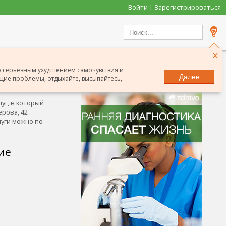
Войти | Зарегистрироваться
×
го серьезным ухудшением самочувствия и
Далее
ие проблемы, отдыхайте, высыпайтесь,
Сообщить о неточности
уг, в который
ерова, 42
луги можно по
ие