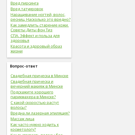
Вред пирсинга
Вред татуировок
Наращивание ногтей, волос,
ресниц. Насколько это вредно?
Как замедлить старение кожи.
Советы Диты фон Тиз
СПА. Эффект и польза для
здоровья
Красота и здоровый образ
жизни
Вопрос-ответ
Свадебная прическа в Минске
Свадебная прическа и
вечерний макияж в Минске
Подскажите хорошего
парикмахера в Минске?
С какой скоростью растут
волосы?
Вредна ли лазерная эпиляция?
Массаж лица
Как часто нужно ходить к
косметологу?