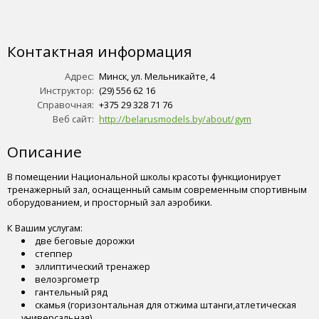
Контактная информация
Адрес:
Минск, ул. Мельникайте, 4
Инструктор:
(29) 556 62 16
Справочная:
+375 29 328 71 76
Веб сайт:
http://belarusmodels.by/about/gym
Описание
В помещении Национальной школы красоты функционирует
тренажерный зал, оснащенный самым современным спортивным
оборудованием, и просторный зал аэробики.
К Вашим услугам:
две беговые дорожки
степпер
эллиптический тренажер
велоэргометр
гантельный ряд
скамья (горизонтальная для отжима штанги,атлетическая
универсальная)