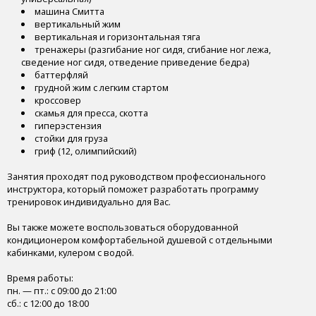
машина Смитта
вертикальный жим
вертикальная и горизонтальная тяга
тренажеры (разгибание ног сидя, сгибание ног лежа,
сведение ног сидя, отведение приведение бедра)
баттерфляй
грудной жим с легким стартом
кроссовер
скамья для пресса, скотта
гиперэстензия
стойки для груза
гриф (12, олимпийский)
Занятия проходят под руководством профессионального
инструктора, который поможет разработать программу
тренировок индивидуально для Вас.
Вы также можете воспользоваться оборудованной
кондиционером комфортабельной душевой с отдельными
кабинками, кулером с водой.
Время работы:
пн. — пт.: с 09:00 до 21:00
сб.: с 12:00 до 18:00