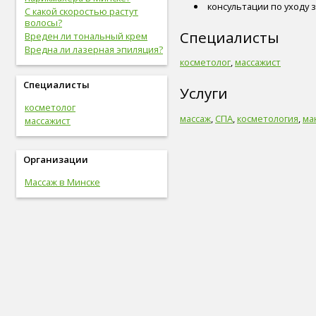
консультации по уходу 
С какой скоростью растут
волосы?
Специалисты
Вреден ли тональный крем
Вредна ли лазерная эпиляция?
косметолог
,
массажист
Специалисты
Услуги
косметолог
массаж
,
СПА
,
косметология
,
ма
массажист
Организации
Массаж в Минске