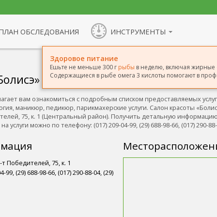
ПЛАН ОБСЛЕДОВАНИЯ
ИНСТРУМЕНТЫ
Здоровое питание
Ешьте не меньше 300 г
рыбы
в неделю, включая жирные с
Содержащиеся в рыбе омега 3 кислоты помогают в проф
Болисэ»
лагает вам ознакомиться с подробным списком предоставляемых услуг
логия, маникюр, педикюр, парикмахерские услуги. Салон красоты «Боли
ителей, 75, к. 1 (Центральный район). Получить детальную информаци
 услуги можно по телефону: (017) 209-04-99, (29) 688-98-66, (017) 290-88-0
рмация
Месторасположен
-т Победителей, 75, к. 1
4-99, (29) 688-98-66, (017) 290-88-04, (29)