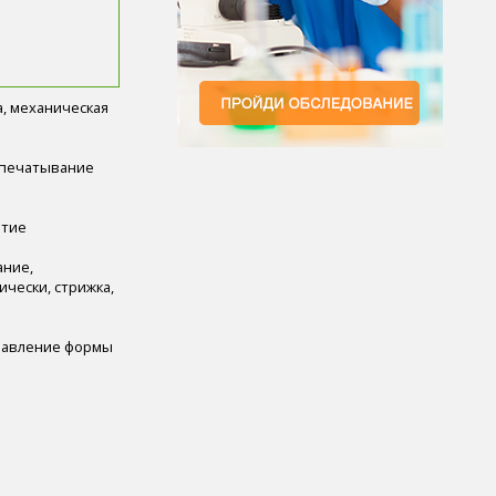
а, механическая
запечатывание
ытие
ание,
чески, стрижка,
правление формы