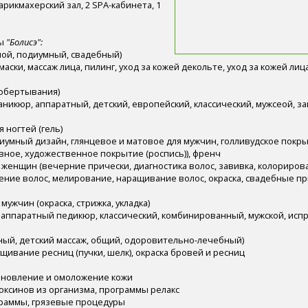
арикмахерский зал, 2 SPA-кабинета, 1
ты
"Болисэ":
ной, подиумный, свадебный)
маски, массаж лица, пилинг, уход за кожей декольте, уход за кожей лиц
(обертывания)
никюр, аппаратный, детский, европейский, классический, мужсеой, 
ногтей (гель)
иумный дизайн, глянцевое и матовое для мужчин, голливудское покр
вное, художественное покрытие (роспись)), френч
 женщин (вечерние прически, диагностика волос, завивка, колориров
ние волос, мелирование, наращивание волос, окраска, свадебные при
мужчин (окраска, стрижка, укладка)
 аппаратный педикюр, классический, комбинированный, мужской, ис
ный, детский массаж, общий, одоровительно-лечебный)
щивание ресниц (пучки, шелк), окраска бровей и ресниц
ановление и омоложение кожи
оксинов из организма, программы релакс
раммы, грязевые процедуры