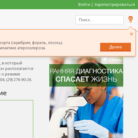
Войти | Зарегистрироваться
×
орта (скумбрия, форель, лосось).
Далее
илактике атеросклероза.
Сообщить о неточности
, в который
сэ» располагается
ю о режиме
4, (29) 276-90-26.
ие