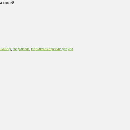
за кожей
никюр
,
педикюр
,
парикмахерские услуги