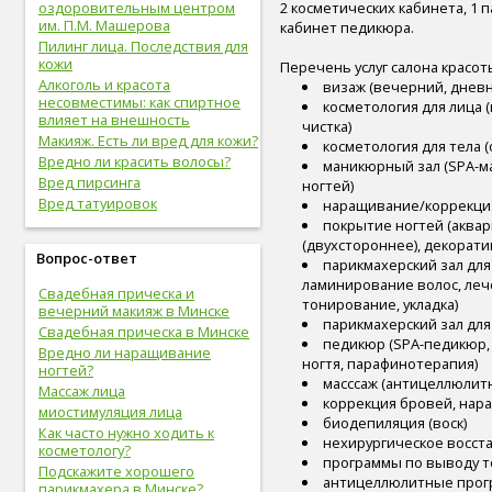
оздоровительным центром
2 косметических кабинета, 1 п
им. П.М. Машерова
кабинет педикюра.
Пилинг лица. Последствия для
кожи
Перечень услуг салона красо
Алкоголь и красота
визаж (вечерний, днев
несовместимы: как спиртное
косметология для лица (
влияет на внешность
чистка)
Макияж. Есть ли вред для кожи?
косметология для тела 
Вредно ли красить волосы?
маникюрный зал (SPA-ма
Вред пирсинга
ногтей)
Вред татуировок
наращивание/коррекция 
покрытие ногтей (аквар
(двухстороннее), декорати
Вопрос-ответ
парикмахерский зал для
ламинирование волос, лече
Свадебная прическа и
тонирование, укладка)
вечерний макияж в Минске
парикмахерский зал для 
Свадебная прическа в Минске
педикюр (SPA-педикюр,
Вредно ли наращивание
ногтя, парафинотерапия)
ногтей?
масссаж (антицеллюлит
Массаж лица
коррекция бровей, нара
миостимуляция лица
биодепиляция (воск)
Как часто нужно ходить к
нехирургическое восст
косметологу?
программы по выводу т
Подскажите хорошего
антицеллюлитные прог
парикмахера в Минске?