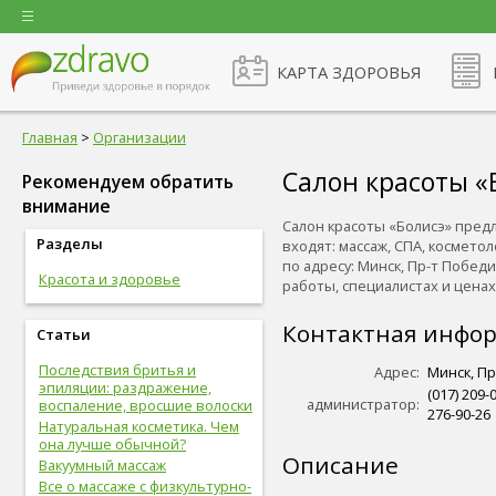
КАРТА ЗДОРОВЬЯ
Главная
>
Организации
Салон красоты «
Рекомендуем обратить
внимание
Салон красоты «Болисэ» пред
Разделы
входят: массаж, СПА, космето
по адресу: Минск, Пр-т Побед
Красота и здоровье
работы, специалистах и ценах на
Контактная инфо
Статьи
Последствия бритья и
Адрес:
Минск, Пр
эпиляции: раздражение,
(017) 209-0
администратор:
воспаление, вросшие волоски
276-90-26
Натуральная косметика. Чем
она лучше обычной?
Описание
Вакуумный массаж
Все о массаже с физкультурно-