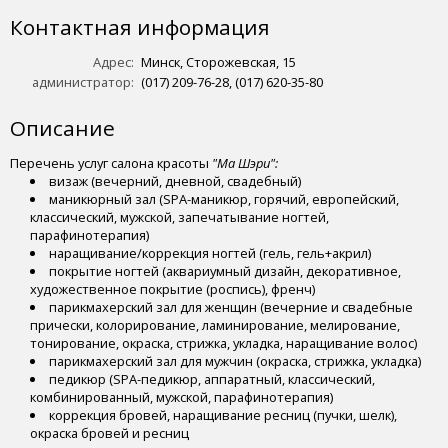
Контактная информация
Адрес:
Минск, Сторожевская, 15
администратор:
(017) 209-76-28, (017) 620-35-80
Описание
Перечень услуг салона красоты
"Ма Шэри":
визаж (вечерний, дневной, свадебный)
маникюрный зал (SPA-маникюр, горячий, европейский,
классический, мужской, запечатывание ногтей,
парафинотерапия)
наращивание/коррекция ногтей (гель, гель+акрил)
покрытие ногтей (аквариумный дизайн, декоративное,
художественное покрытие (роспись), френч)
парикмахерский зал для женщин (вечерние и свадебные
прически, колорирование, ламинирование, мелирование,
тонирование, окраска, стрижка, укладка, наращивание волос)
парикмахерский зал для мужчин (окраска, стрижка, укладка)
педикюр (SPA-педикюр, аппаратный, классический,
комбинированный, мужской, парафинотерапия)
коррекция бровей, наращивание ресниц (пучки, шелк),
окраска бровей и ресниц