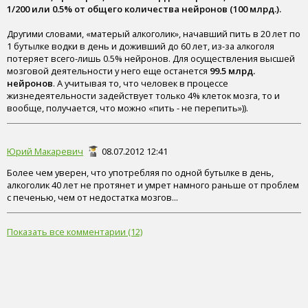
1/200 или 0.5% от общего количества нейронов (100 млрд.).
Другими словами, «матерый алкоголик», начавший пить в 20 лет по
1 бутылке водки в день и доживший до 60 лет, из-за алкоголя
потеряет всего-лишь 0.5% нейронов. Для осуществления высшей
мозговой деятельности у него еще останется
99.5 млрд.
нейронов
. А учитывая то, что человек в процессе
жизнедеятельности задействует только 4% клеток мозга, то и
вообще, получается, что можно «пить - не перепить»)).
Юрий Макаревич
08.07.2012 12:41
Более чем уверен, что употребляя по одной бутылке в день,
алкоголик 40 лет не протянет и умрет намного раньше от проблем
с печенью, чем от недостатка мозгов...
Показать все комментарии (12)