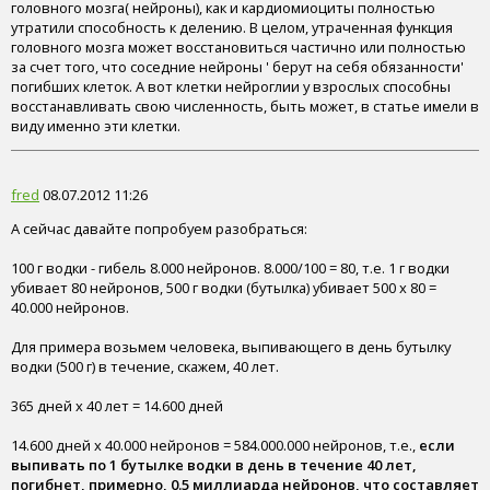
головного мозга( нейроны), как и кардиомиоциты полностью
утратили способность к делению. В целом, утраченная функция
головного мозга может восстановиться частично или полностью
за счет того, что соседние нейроны ' берут на себя обязанности'
погибших клеток. А вот клетки нейроглии у взрослых способны
восстанавливать свою численность, быть может, в статье имели в
виду именно эти клетки.
fred
08.07.2012 11:26
А сейчас давайте попробуем разобраться:
100 г водки - гибель 8.000 нейронов. 8.000/100 = 80, т.е. 1 г водки
убивает 80 нейронов, 500 г водки (бутылка) убивает 500 x 80 =
40.000 нейронов.
Для примера возьмем человека, выпивающего в день бутылку
водки (500 г) в течение, скажем, 40 лет.
365 дней x 40 лет = 14.600 дней
14.600 дней x 40.000 нейронов = 584.000.000 нейронов, т.е.,
если
выпивать по 1 бутылке водки в день в течение 40 лет,
погибнет, примерно, 0.5 миллиарда нейронов, что составляет