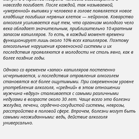
навсегда погибает. После каждой, так называемой,
«умеренной» выпивки у человека в голове появляется новое
кладбище погибших нервных клеток — нейронов. Коварство
алкоголя усиливается ещё тем, что организм молодого чело
века обладает значительным, приблизительно 10-кратным
запасом капилляров. То есть, в каждый момент времени
функционирует лишь около 10% всех капилляров. Поэтому
алкогольные нарушения кровеносной системы и их
последствия проявляются в молодости не столь явно, как в
более поздние годы.
Однако со временем «запас» капилляров постепенно
исчерпывается, и последствия отравления алкоголем
становятся всё более ощутимыми. При современном уровне
употребления алкоголя, «средний» в этом отношении
мужчина «вдруг» сталкивается с самыми различными
недугами в возрасте около 30 лет. Чаще всего это болезни
желудка, печени, сердечно-сосудистой системы, неврозы,
расстройства в половой сфере. Впрочем, болезни могут быть
самыми неожиданными: ведь, действие алкоголя
универсально.