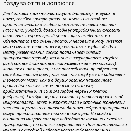
раздуваются и лопаются.
Для больших кровеносных сосудов (например - в руках, в
ногах) склейка эритроцитов на начальных стадиях
принятия алкоголя особой опасности не представляет.
Разве что, у людей, долгие годы употребляющих алкоголь,
появляется характерный цвет лица и особенно носа.
Объясняется это очень просто. У человека в носу имеется
много мелких, ветвящихся кровеносных сосудов. Когда к
месту разветвления сосуда подплывает склейка
эритроцитов (тромб), то она его закупоривает, сосудик
раздувается (появляется так называемая «аневризма»),
лопается и отмирает, и нос впоследствии приобретает
сине-фиолетовый цвет, так как что сосуд уже не работает.
В головном мозге, как и в других органах нашего тела,
происходит то же самое. Наш мозг состоит,
приблизительно, из 15 миллиардов нервных клеток
(нейронов). Каждую нервную клеточку питает кровью свой
микрокапилляр. Этот микрокапилляр настолько тоненький,
что для нормального питания данного нейрона эритроциты
могут протискиваться только в одни ряд. Но когда к
основанию микрокапилляра подходит алкогольная склейка
эритроцитов, то она его закупоривает. Проходит несколько
минут и очередной нейрона человека безвозвратно и