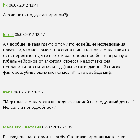
hk
06.07.2012 12:41
А если пить водку с аспирином?))
Iordis
06.07.2012 12:47
А я вообще читала где-то о том, что новейшие исследования
показали, что мозг умеет восстанавливать свои клетки; так что
есть вероятность, что все эти разговоры про безвозвратную
гибель нейронов от алкоголя, стресса, недостатка сна,
неправильного питания и т.д. (там, кстати, длинный список
факторов, убивающих клетки мозга!) - это вообще миф.
Irena
06.07.2012 16:52
"Мертвые клетки мозга выводятся с мочей на следующий день…"
Нельзя ли поподробнее? :)
Мелешко Светлана
07.07.2012 21:35
Вынуждена вас огорчить, Iordis. Специализированные клетки