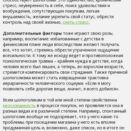
стресс, неуверенность в себе, поиск удовольствия и
возбуждения, сопутствующих покупкам, легкая
внушаемость, желание укрепить свой статус, обрести
контроль над своей жизнью,
снять стресс
.
Дополнительные факторы
тоже играют свою роль;
например, воспитание: избалованные с детства в
финансовом плане люди впоследствии желают получать
все, что хотят, стремясь обрести утраченное ощущение
всесильности. К тому же исходу ведет и противоположная
психологическая травма – крайняя нужда в детстве, когда
человек всего был лишен, а теперь, во взрослом возрасте,
стремится компенсировать свои страдания. Также причиной
шопоголизма может стать извращенная трактовка
иерархичности человеческого социума: «Если я могу
позволить себе дорогие вещи, значит, я всего добился».
Всем шопоголикам в той или иной степени свойственна
неосознанность
в процессе покупок, но проявляется она в
разных видах и в различной степени. Например, спонтанный
шопоголик вообще не подозревает, что у него какие-то
проблемы; при посещении магазина у него есть вполне
продуманная цель и, возможно, даже список, но в итоге он