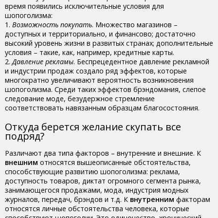
время появились исключительные условия для
шопоголизма:
1.
Возможность покупать
. Множество магазинов –
доступных и территориально, и финансово; достаточно
высокий уровень жизни в развитых странах; дополнительные
условия – такие, как, например, кредитные карты.
2.
Давление рекламы
. Беспрецедентное давление рекламной
и индустрии продаж создало ряд эффектов, которые
многократно увеличивают вероятность возникновения
шопоголизма. Среди таких эффектов брэндомания, слепое
следование моде, безудержное стремление
соответствовать навязанным образцам благосостояния.
Откуда берется желание скупать все
подряд?
Различают два типа факторов – внутренние и внешние. К
внешним
относятся вышеописанные обстоятельства,
способствующие развитию шопоголизма: реклама,
доступность товаров, диктат огромного сегмента рынка,
занимающегося продажами, мода, индустрия модных
журналов, передач, брэндов и т.д. К
внутренним
факторам
относятся личные обстоятельства человека, которые
способствуют шопоголии. Это одиночество, хронический