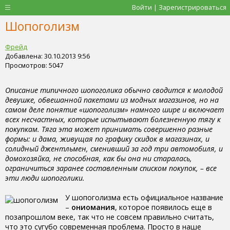
Войти | Зарегистрироваться
Шопоголизм
Фрейд
Добавлена: 30.10.2013 9:56
Просмотров: 5047
Описание типичного шопоголика обычно сводится к молодой
девушке, обвешанной пакетами из модных магазинов, но на
самом деле понятие «шопоголизм» намного шире и включает
всех несчастных, которые испытывают болезненную тягу к
покупкам. Тяга эта может принимать совершенно разные
формы: и дама, живущая по графику скидок в магазинах, и
солидный джентльмен, сменивший за год три автомобиля, и
домохозяйка, не способная, как бы она ни старалась,
ограничиться заранее составленным списком покупок, – все
эти люди шопоголики.
У шопоголизма есть официальное название
–
ониомания
, которое появилось еще в
позапрошлом веке, так что не совсем правильно считать,
что это сугубо современная проблема. Просто в наше