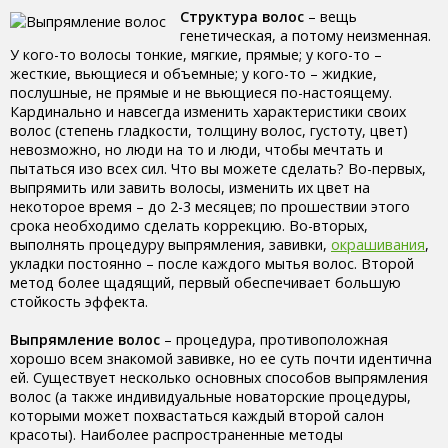
Структура волос
– вещь
генетическая, а потому неизменная.
У кого-то волосы тонкие, мягкие, прямые; у кого-то –
жесткие, вьющиеся и объемные; у кого-то – жидкие,
послушные, не прямые и не вьющиеся по-настоящему.
Кардинально и навсегда изменить характеристики своих
волос (степень гладкости, толщину волос, густоту, цвет)
невозможно, но люди на то и люди, чтобы мечтать и
пытаться изо всех сил. Что вы можете сделать? Во-первых,
выпрямить или завить волосы, изменить их цвет на
некоторое время – до 2-3 месяцев; по прошествии этого
срока необходимо сделать коррекцию. Во-вторых,
выполнять процедуру выпрямления, завивки,
окрашивания
,
укладки постоянно – после каждого мытья волос. Второй
метод более щадящий, первый обеспечивает большую
стойкость эффекта.
Выпрямление волос
– процедура, противоположная
хорошо всем знакомой завивке, но ее суть почти идентична
ей. Существует несколько основных способов выпрямления
волос (а также индивидуальные новаторские процедуры,
которыми может похвастаться каждый второй салон
красоты). Наиболее распространенные методы