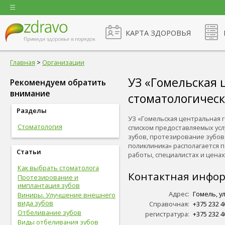
КАРТА ЗДОРОВЬЯ
Главная
>
Организации
УЗ «Гомельская 
Рекомендуем обратить
внимание
стоматологичес
Разделы
УЗ «Гомельская центральная 
Стоматология
списком предоставляемых услу
зубов, протезирование зубов,
поликлиника» располагается п
Статьи
работы, специалистах и ценах н
Как выбрать стоматолога
Контактная инфо
Протезирование и
имплантация зубов
Адрес:
Гомель, у
Виниры. Улучшение внешнего
вида зубов
Справочная:
+375 232 4
Отбеливание зубов
регистратура:
+375 232 4
Виды отбеливания зубов