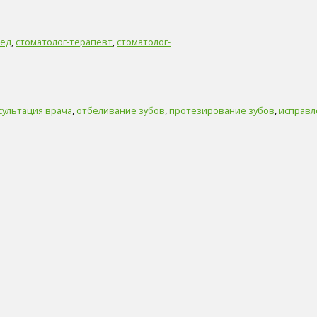
пед
,
стоматолог-терапевт
,
стоматолог-
сультация врача
,
отбеливание зубов
,
протезирование зубов
,
исправл