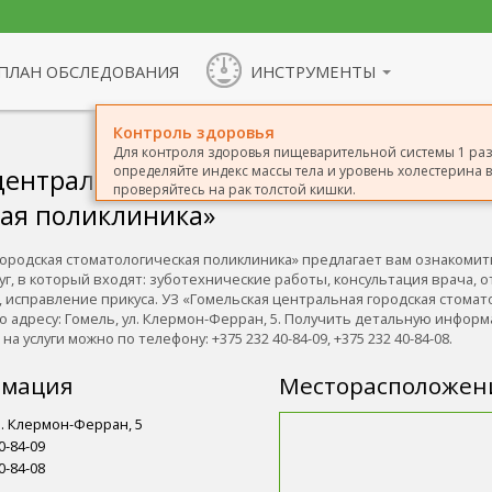
ПЛАН ОБСЛЕДОВАНИЯ
ИНСТРУМЕНТЫ
Контроль здоровья
Для контроля здоровья пищеварительной системы 1 раз 
определяйте индекс массы тела и уровень холестерина в 
центральная городская
проверяйтесь на рак толстой кишки.
кая поликлиника»
городская стоматологическая поликлиника» предлагает вам ознакоми
г, в который входят: зуботехнические работы, консультация врача, 
 исправление прикуса. УЗ «Гомельская центральная городская стомат
о адресу: Гомель, ул. Клермон-Ферран, 5. Получить детальную инфор
а услуги можно по телефону: +375 232 40-84-09, +375 232 40-84-08.
рмация
Месторасположен
л. Клермон-Ферран, 5
0-84-09
0-84-08