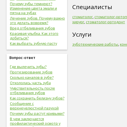
Почему зубы темнеют?
Специалисты
Изменение цвета эмали и
пятна на зубах
стоматолог
,
стоматолог-орто
Лечение зубов. Почему важно
хирург
,
стоматолог-ортодонт
это делать вовремя?
Вред отбеливания зубов
Услуги
Красивая улыбка. Как этого
добиться?
Как выбрать зубную пасту
зуботехнические работы
,
кон
Вопрос-ответ
Где вылечить зубы?
Протезирование зубов
Сколько каналов в зубе?
Откололась часть зуба
Чувствительность после
отбеливания зубов
Как сохранить белизну зубов?
Сообщение с
верхнечелюстной пазухой
Почему зубы растут кривыми?
В чем заключается
профилактический осмотр у