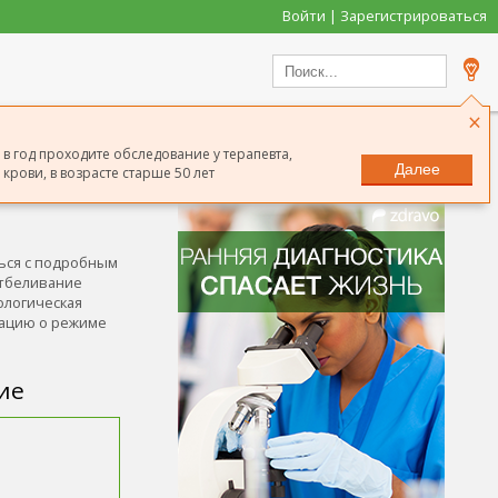
Войти | Зарегистрироваться
×
в год проходите обследование у терапевта,
Далее
крови, в возрасте старше 50 лет
Сообщить о неточности
ться с подробным
отбеливание
ологическая
мацию о режиме
ие