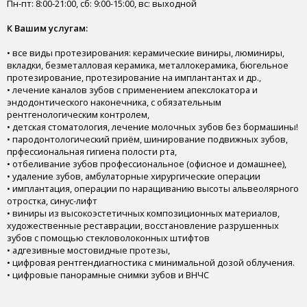
Пн-пт: 8:00-21:00, сб: 9:00-15:00, вс: выходной
К Вашим услугам:
• все виды протезирования: керамические виниры, люминиры,
вкладки, безметалловая керамика, металлокерамика, бюгельное
протезирование, протезирование на имплантантах и др.,
• лечение каналов зубов с применением апекслокатора и
эндодонтического наконечника, с обязательным
рентгенологическим контролем,
• детская стоматология, лечение молочных зубов без бормашины!
• пародонтологический приём, шинирование подвижных зубов,
прфессиональная гигиена полости рта,
• отбеливание зубов профессиональное (офисное и домашнее),
• удаление зубов, амбулаторные хирургические операции
• имплантация, операции по наращиванию высоты альвеолярного
отростка, синус-лифт
• виниры из высокоэстетичных композиционных материалов,
художественные реставрации, восстановление разрушенных
зубов с помощью стекловолоконных штифтов
• адгезивные мостовидные протезы,
• цифровая рентгендиагностика с минимальной дозой облучения.
• цифровые панорамные снимки зубов и ВНЧС