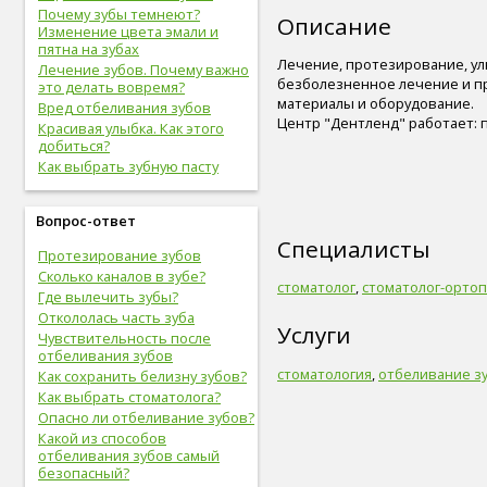
Почему зубы темнеют?
Описание
Изменение цвета эмали и
пятна на зубах
Лечение, протезирование, ул
Лечение зубов. Почему важно
безболезненное лечение и п
это делать вовремя?
материалы и оборудование.
Вред отбеливания зубов
Центр "Дентленд" работает: пн.-
Красивая улыбка. Как этого
добиться?
Как выбрать зубную пасту
Вопрос-ответ
Специалисты
Протезирование зубов
Сколько каналов в зубе?
стоматолог
,
стоматолог-орто
Где вылечить зубы?
Откололась часть зуба
Услуги
Чувствительность после
отбеливания зубов
стоматология
,
отбеливание з
Как сохранить белизну зубов?
Как выбрать стоматолога?
Опасно ли отбеливание зубов?
Какой из способов
отбеливания зубов самый
безопасный?