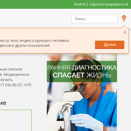
Войти | Зарегистрироваться
×
массы тела, индекса курящего человека,
Далее
ексов и других показателей.
Сообщить о неточности
ным списком
ов. Медицинское
олучить
7 292-83-07, +375
ие