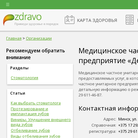
КАРТА ЗДОРОВЬЯ
Главная
>
Организации
Медицинское ча
Рекомендуем обратить
внимание
предприятие «Д
Разделы
Медицинское частное унитар
Стоматология
предоставляемых услуг, в ко
частное унитарное предприяти
детальную информацию о режим
Статьи
29 611-46-87.
Как выбрать стоматолога
Контактная инфо
Протезирование и
имплантация зубов
Адрес:
Минск, ул.
Виниры. Улучшение внешнего
вида зубов
Справочная:
+375 17 29
Отбеливание зубов
регистратура:
+375 29 61
Виды отбеливания зубов