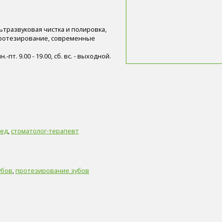
ьтразвуковая чистка и полировка,
ротезирование, современные
пт. 9.00 - 19.00, сб. вс. - выходной.
пед
,
стоматолог-терапевт
убов
,
протезирование зубов