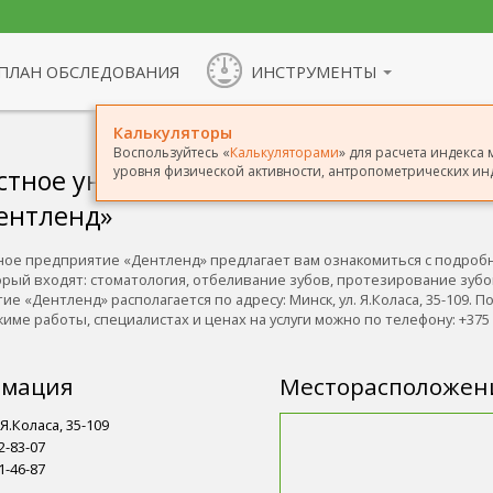
ПЛАН ОБСЛЕДОВАНИЯ
ИНСТРУМЕНТЫ
Калькуляторы
Воспользуйтесь «
Калькуляторами
» для расчета индекса 
уровня физической активности, антропометрических инд
стное унитарное
ентленд»
ное предприятие «Дентленд» предлагает вам ознакомиться с подроб
торый входят: стоматология, отбеливание зубов, протезирование зуб
е «Дентленд» располагается по адресу: Минск, ул. Я.Коласа, 35-109. П
е работы, специалистах и ценах на услуги можно по телефону: +375 1
рмация
Месторасположен
 Я.Коласа, 35-109
2-83-07
1-46-87