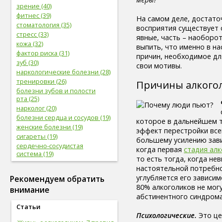
зрение (40)
фитнес (39)
На самом деле, достаточ
стоматология (35)
восприятия существует 
стресс (33)
явные, часть – наоборот
кожа (32)
выпить, что именно в на
фактор риска (31)
причин, необходимое для
зуб (30)
свои мотивы.
наркологические болезни (28)
тренировки (26)
Причины алкого
болезни зубов и полости
рта (25)
нарколог (20)
болезни сердца и сосудов (19)
которое в дальнейшем 
женские болезни (19)
эффект перестройки все
сигареты (19)
большему усилению зав
сердечно-сосудистая
когда первая
стадия ал
система (19)
то есть тогда, когда не
женское здоровье (18)
настоятельной потребно
глаз (17)
углубляется его зависи
Рекомендуем обратить
спорт (17)
80% алкоголиков не мог
внимание
женская половая система (17)
абстинентного синдром
болезни глаз (17)
Статьи
лабораторные
Психологические.
Это це
исследования (16)