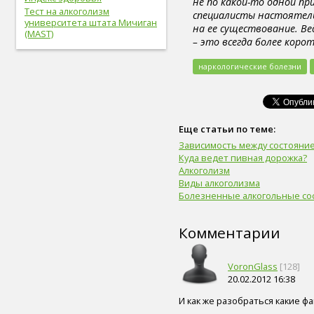
не по какой-то одной п
легкие (6)
Тест на алкоголизм
специалисты настоятель
сахар (6)
университета штата Мичиган
на ее существование. Ве
(MAST)
сигара (6)
– это всегда более коро
холестерин (6)
лабораторный показатель (6)
наркологические болезни
первая помощь (6)
вегетарианство (6)
психические болезни (6)
онколог (5)
офтальмолог (5)
Еще статьи по теме:
лечение (5)
Зависимость между состояние
закаливание (5)
Куда ведет пивная дорожка?
мочевыделительная
Алкоголизм
система (5)
Виды алкоголизма
слух (5)
Болезненные алкогольные со
электронные сигареты (5)
артериальное давление (5)
Комментарии
пищевое поведение (5)
капоэйра (5)
петанк (5)
VoronGlass
[128]
дети (5)
20.02.2012 16:38
тренер (5)
мясо (5)
И как же разобраться какие ф
рыба (5)