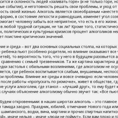
сится и склонность людей «заливать горе» (и не только горе, н
ые события), и неготовность решать свои проблемы, и уход от 
сть своей жизнью. Алкоголь является своеобразным «анестет
йфорию, в состояние легкости и равнодушия, изменяет угол соз
могает человеку забыть все неприятное, что есть в его жизни.
 любой трудной ситуации, не так ли? Кроме того, статистичес
х, политических и культурных кризисов процент алкоголиков н
ет поистине критических значений.
ие и среда – вот два основных социальных столпа, на которых
е ребенка пьют (особенно родители, но влияние оказывают все 
етей), то вероятность того, что у него в будущем разовьется 
 сравнению с семьей трезвенников. Та же картина характерна д
едки застолья с обильными возлияниями, где алкоголизм не осу
ется, где ребенок воспитывается слабым, внушаемым, неспос
ои проблемы. Влияние же среды и вовсе очевидно: если челове
о после работы «пропускать по рюмочке», живет в обществе, гд
е услуги алкоголем, где этанол – «лучший друг», то ему будет
 случаях объяснение алкоголизму обычно звучит так: «Все пьют,
Будем откровенными: в наших широтах алкоголь – это главное
 и тамада заодно. Праздник, юбилей, отмечание Нового года ил
 шампанского, водки, вина, мартини и прочих спиртных напитко
й», иначе нельзя – иначе «люди не поймут». Если вам плохо и г