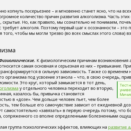
но копнуть посерьезнее – и мгновенно станет ясно, что на все
огромное количество причин развития алкоголизма. Часть этих 
, скрытые. Но, как правило, мы сознательно не понимаем, почем
с требует алкоголя. Поэтому первый шаг к осознанности – это 
 того, чтобы мы могли трезво (во всех смыслах этого слова) вз
лизма
Физиологические.
К физиологическим причинам возникновения 
относится самая основная и серьезная из них – привыкание. Пр
трансформируется в сильную зависимость. Также со временем
го организма под усвоение этанола – что, в свою очередь, при
исимости.
Это круг, который замыкается в тот день,
Тест 
коголизма
у отдельного человека переходит во вторую,
униве
винная, казалось бы, привычка становится
Мичиг
стью в «дозе». Чем дольше человек пьет, чем более
мость, тем больше его самочувствие зависит от ежедневной доз
ут самостоятельно «завязать» в первую очередь потому, что б
а, сопряженного со вполне определенными болезненными ощущ
лая группа психологических эффектов, влияющих на
развитие а