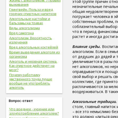
Жизнь с алкоголиком. 7 правил
этой группе причин отно
здоровые привычки (16)
выживания
незначительные печальн
волосы (15)
Глинтвейн. Польза и вред
общая неудовлетворенно
витамины (14)
горячих спиртных напитков
погружает человека в э
сон (14)
Алкогольные настойки и
собственных проблем, по
алкоголизм (13)
бальзамы на травах
соблазнительный выбор в
центральная нервная
Виды алкоголизма
что в период финансовы
система (13)
Вред самогона
растет и иногда достига
онкологические болезни (12)
Алкоголизм. Вероятность
инструментальное
излечения
Влияние среды.
Воспитан
исследование (11)
Вред алкогольных коктейлей
алкоголизм. Если в семь
идеальный вес (11)
Время выведения алкоголя из
от дедушек до дядей и т
упражнения (11)
организма
увеличивается в разы по
овощи (11)
Алкоголь и нервная система.
Как спиртное действует на
нет алкоголиков, но нер
мужская половая система (10)
мозг?
оправдывается и поощря
психолог (10)
Почему работнику
свой выбор и решать св
психотерапевт (10)
умственного труда лучше
коллективе, где принят
стоматолог (9)
вообще не употреблять
расплачиваются за мелки
психотерапия (9)
алкоголь
воздерживаться. В таких
болезни молочных желез (9)
молочная железа (9)
Вопрос-ответ
Алкогольные традиции.
пищеварительная система (9)
столе, главный напиток
фрукты (9)
Что вреднее - курение или
– все это немыслимо без
спорт в большом городе (9)
злоупотребление алкоголем?
это должно «литься реко
дыхательная система (8)