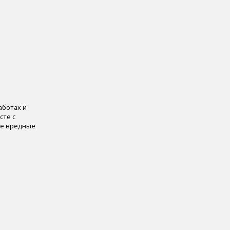
аботах и
сте с
ие вредные