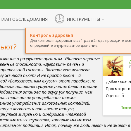
ПЛАН ОБСЛЕДОВАНИЯ
ИНСТРУМЕНТЫ
Контроль здоровья
Для контроля здоровья глаз 1 раз в 2 года проходите ос
пьют?
определяйте внутриглазное давление.
ыкание и разрушает организм. Убивает нервные
A
венные способности. «Дырявит» печень и
арительной системы. Заставляет человека
му же люди пьют? И не просто пьют – а
ово? «Божественным вкусом» этот парадокс не
Добавлена: 20
 больше половины существующих блюд и вполне
Просмотров: 
добавления этанола по вкусу уж получше, чем
5
Оценка:
ольствие от их употребления также
енное употребление алкогольных коктейлей,
тную легкость и повышение тонуса,
ернуться мигренью и синдромом «тяжелой
о всевозможных глупостях, которые мы можем
чительном подпитии. Итак, почему же люди пьют и не знают в