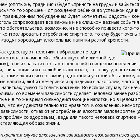
м (опять же, традиция!) будет «принять на грудь» и забыться
лось что-то хорошее – от рождения ребенка до успешной сдачи 
и традиционным побуждением будет «отметить» радость – кон
коголь сопровождает все важные и не слишком важные события
это обстоятельство, возможно, и не способно привести кого-то 
ет контролировать потребление спиртного, то ему будет очень 
г «водят хороводы» алкогольные напитки разной крепости.
ак существуют толстяки, набравшие не один
ммов из-за пламенной любви к вкусной и жирной еде
ы»), а не из-за каких-то там отклонений в пищевом поведении, 
, спивающиеся из-за любви к алкоголю, к его вкусу, к эстетике 
ло, такие люди пьют в самой радостной и уютной обстановке, 
ые напитки, любят вечеринки и праздники с алкоголем, часто п
напитках, умеют готовить коктейли. Во всяком случае, так нач
олизм»; со временем зависимость сделает человека менее разб
ые и в то же время сильнодействующие напитки, но в целом эт
ому, что ему действительно это нравится. К сожалению, несмо
 зависимости, отказ от употребления алкоголя маловероятен (
х проблем со здоровьем), ведь для такого человека спиртное 
оставляющая образа жизни.
онкретном случае алкогольная зависимость возникает из-за гру