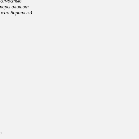
висимостью
кторы влияют
ожно бороться)
и?