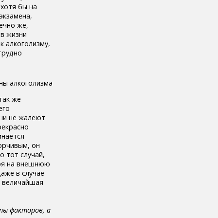
 хотя бы на
экзамена,
ечно же,
 в жизни
к алкоголизму,
трудно
так же
его
они не жалеют
рекрасно
инается
орчивым, он
о тот случай,
тря на внешнюю
даже в случае
– величайшая
ппы факторов, а