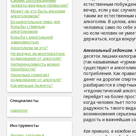
Какими заболеваниями
естественным побуждение
вредные привычки (8)
чреваты вредные привычки?
вечер, если у вас случи
беременность (8)
Может ли это быть женским
таким же естественным 
опорно-двигательная
алкоголизмом?
система (8)
алкоголем. В целом, ал
Безалкогольное пиво для
гигиена (8)
борьбы с пивным
человека; само по себе 
алкоголизмом
болезни желудочно-кишечного
но если человек не уме
тракта (8)
Борьба с алкогольной
держаться, когда вокру
зависимостью
болезни опорно-двигательной
системы, травмы (8)
Алкоголизм ли это?
Алкогольный гедонизм
.
К
инфекционные болезни (8)
Не вредно ли многократное
десяток лишних килогра
кодирование от алкоголя?
болезни органов дыхания (7)
(так называемые «гурман
Непереносимость можно
урологические болезни (7)
существуют и алкоголики
приобрести?
мужские болезни (7)
потребления. Как прави
Насколько помогает
антропометрия (7)
денег на дорогие спиртн
кодирование от алкоголя?
рот (7)
разбираются в спиртных 
Как меньше пьянеть?
очки (7)
«гедонистический алког
отбеливание зубов (7)
перейдет на более прост
эндокринная система (7)
Специалисты
когда человек пьет пот
потенция (7)
радужность такого вида
нарколог
депрессия (7)
возникновения серьезны
зависимость (7)
радость и важнейшая с
прививки (6)
Инструменты
близорукость (6)
Как правило, в каждом к
скрининг (6)
Индекс здоровья