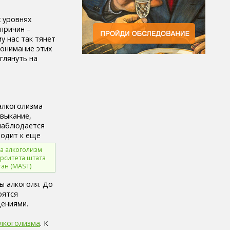
х уровнях
причин –
у нас так тянет
понимание этих
глянуть на
алкоголизма
ивыкание,
 наблюдается
водит к еще
на алкоголизм
рситета штата
ан (MAST)
ы алкоголя. До
оятся
ениями.
лкоголизма
. К