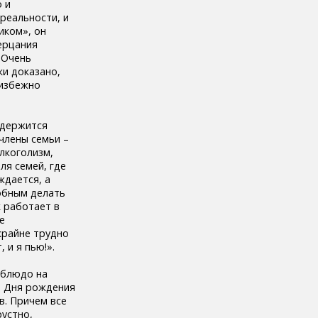
о и
реальности, и
иком», он
ерцания
 Очень
ки доказано,
еизбежно
 держится
члены семьи –
алкоголизм,
ля семей, где
ждается, а
обным делать
к работает в
е
 крайне трудно
 и я пью!».
 блюдо на
и Дня рождения
в. Причем все
рустно,