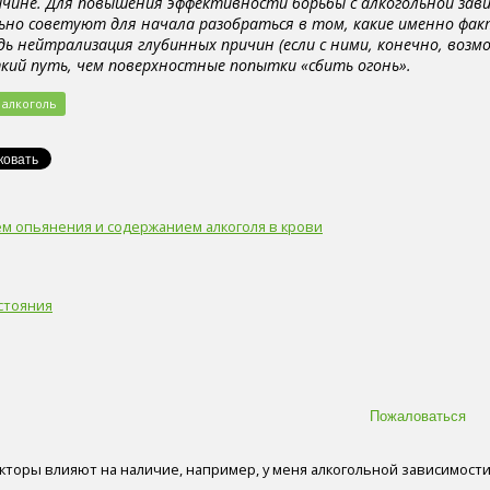
ричине. Для повышения эффективности борьбы с алкогольной за
но советуют для начала разобраться в том, какие именно фа
дь нейтрализация глубинных причин (если с ними, конечно, возм
ткий путь, чем поверхностные попытки «сбить огонь».
алкоголь
м опьянения и содержанием алкоголя в крови
стояния
акторы влияют на наличие, например, у меня алкогольной зависимост