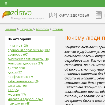
КАРТА ЗДОРОВЬЯ
Главная
>
Разделы
>
Алкоголь
>
Статьи
Почему люди 
По категориям
питание (105)
Спиртное вызывает прив
здоровый образ жизни (105)
клетки и ухудшает умст
здоровье (95)
вызывает болезни пищев
физическая активность (88)
деградировать. Так поче
контроль здоровья (87)
спиваются, причем масс
диетолог (83)
объяснишь, потому что
диета (77)
невинных напитков без 
профилактика (75)
спиртные напитки. Удов
избыточный вес (69)
сомнительно: даже умер
алкоголь (60)
изначально дающих прия
вес (55)
впоследствии может об
курение (47)
головы», не говоря уж 
красота и здоровье (46)
совершить даже в незна
психология (43)
меры?