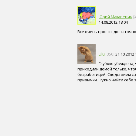
пиво (5)
злаки (5)
нога (5)
Юрий Макаревич
[
14.08.2012 18:04
лазерная коррекция (5)
физическая форма (5)
Все очень просто, достаточн
иммунитет (4)
сердце (4)
ногти (4)
мышцы (4)
Lilu
[350]
31.10.2012 
головной мозг (4)
вода (4)
Глубоко убеждена, 
тренажер (4)
приходили домой только, что
целлюлит (4)
безработицей. Следствием св
привычки. Нужно найти себе з
экология (4)
адаптивный спорт (4)
гимнастика (4)
острота зрения (4)
лекарственные средства (4)
диагностика генетических
нарушений (4)
флюорография (4)
общий анализ крови (4)
солярий (4)