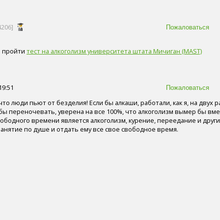
4206]
о пройти
тест на алкоголизм университета штата Мичиган (MAST)
19:51
что люди пьют от безделия! Если бы алкаши, работали, как я, на двух р
бы переночевать, уверена на все 100%, что алкоголизм вымер бы вме
ободного времени является алкоголизм, курение, переедание и друг
анятие по душе и отдать ему все свое свободное время.