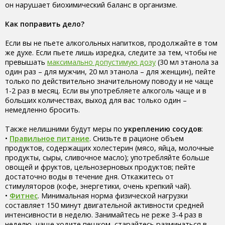
он нарушает биохимический баланс в организме.
Как поправить дело?
Если вы не пьете алкогольных напитков, продолжайте в том
же духе. Если пьете лишь изредка, следите за тем, чтобы не
превышать
максимально допустимую дозу
(30 мл этанола за
один раз – для мужчин, 20 мл этанола – для женщин), пейте
только по действительно значительному поводу и не чаще
1-2 раз в месяц. Если вы употребляете алкоголь чаще и в
больших количествах, выход для вас только один –
немедленно бросить.
Также нелишними будут меры по
укреплению сосудов
:
•
Правильное питание
. Снизьте в рационе объем
продуктов, содержащих холестерин (мясо, яйца, молочные
продукты, сыры, сливочное масло); употребляйте больше
овощей и фруктов, цельнозерновых продуктов; пейте
достаточно воды в течение дня. Откажитесь от
стимуляторов (кофе, энергетики, очень крепкий чай).
•
Фитнес
. Минимальная норма физической нагрузки
составляет 150 минут двигательной активности средней
интенсивности в неделю. Занимайтесь не реже 3-4 раз в
неделю, чаще ходите пешком, старайтесь разминаться в