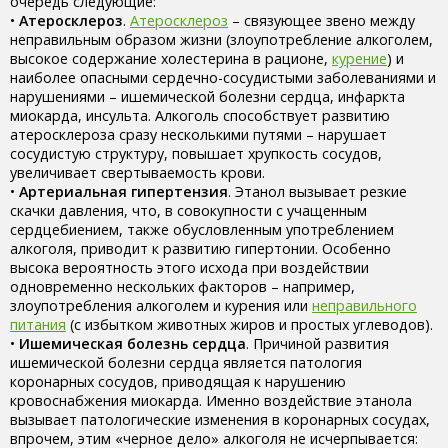
очередь следующие:
•
Атеросклероз
.
Атеросклероз
– связующее звено между
неправильным образом жизни (злоупотребление алкоголем,
высокое содержание холестерина в рационе,
курение
) и
наиболее опасными сердечно-сосудистыми заболеваниями и
нарушениями – ишемической болезни сердца, инфаркта
миокарда, инсульта. Алкоголь способствует развитию
атеросклероза сразу несколькими путями – нарушает
сосудистую структуру, повышает хрупкость сосудов,
увеличивает свертываемость крови.
•
Артериальная гипертензия
. Этанол вызывает резкие
скачки давления, что, в совокупности с учащенным
сердцебиением, также обусловленным употреблением
алкоголя, приводит к развитию гипертонии. Особенно
высока вероятность этого исхода при воздействии
одновременно нескольких факторов – например,
злоупотребления алкоголем и курения или
неправильного
питания
(с избытком животных жиров и простых углеводов).
•
Ишемическая болезнь сердца
. Причиной развития
ишемической болезни сердца является патология
коронарных сосудов, приводящая к нарушению
кровоснабжения миокарда. Именно воздействие этанола
вызывает патологические изменения в коронарных сосудах,
впрочем, этим «черное дело» алкоголя не исчерпывается: