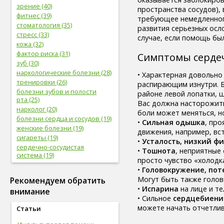
зрение (40)
пространства сосудов),
фитнес (39)
требующее немедленного
стоматология (35)
развития серьезных осл
стресс (33)
случае, если помощь бы
кожа (32)
фактор риска (31)
Симптомы серде
зуб (30)
наркологические болезни (28)
• Характерная довольн
тренировки (26)
распирающим изнутри. Б
болезни зубов и полости
районе левой лопатки, ш
рта (25)
Вас должна насторожить
нарколог (20)
боли может меняться, но
болезни сердца и сосудов (19)
•
Сильная одышка
, пр
женские болезни (19)
движения, например, вст
сигареты (19)
•
Усталость, низкий ф
сердечно-сосудистая
•
Тошнота
, неприятные
система (19)
просто чувство «холодк
женское здоровье (18)
•
Головокружение, пот
глаз (17)
Могут быть также голов
Рекомендуем обратить
спорт (17)
•
Испарина
на лице и те
внимание
женская половая система (17)
• Сильное
сердцебиени
болезни глаз (17)
можете начать отчетлив
Статьи
лабораторные
исследования (16)