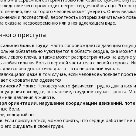
 вследствие чего происходит некроз сердечной мышцы. Это ост
 лечения, без которого человек может умереть. Очень велика
ожнений и последствий, вероятность которых значительно пов
ла оказана несвоевременно или в ненадлежащем виде.
чного приступа
о
сильная боль в груди
. Часто сопровождается давящим ощущ
оль не обязательно чувствуется в области сердца, она может 
еи, левого плеча, а также может распространяться на другие у
 любая сильная боль в верхней части тела с левой стороны. И
 длится она достаточно долго – это не разовый «укол».
оявляющаяся даже в том случае, если человек выполняет прост
ает с кровати или одевается.
изический тонус
. Человеку чисто физически трудно двигаться и
 ощущения в желудке, несварение, в худшем случае – рвота. Мо
а» или давления в животе.
еря ориентации, нарушение координации движений, поте
ные боли.
ле, холодный пот.
е
. Если прислушаться, можно понять, что сердце работает не та
о его ощущать в своей груди.