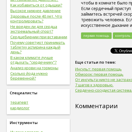
чтобы в комнате было п
вредные привычки (8)
Как избавиться от одышки?
Если сердечный приступ 
беременность (8)
Высокое нижнее давление
займитесь встречей скор
опорно-двигательная
Здоровье после 40 лет. Что
тревожить человека. Есл
система (8)
контролировать?
искусственное дыхание 
гигиена (8)
Не вреден ли для сердца
болезни желудочно-кишечного
экстремальный спорт?
тракта (8)
первая помощь
контроль 
Сердцебиении при вставании
болезни опорно-двигательной
Почему советуют принимать
системы, травмы (8)
таблетку аспирина каждый
инфекционные болезни (8)
день?
болезни органов дыхания (7)
В каком климате лучше
отдыхать "сердечнику"?
Еще статьи по теме:
урологические болезни (7)
Анализ крови на гормоны
мужские болезни (7)
Инсульт: первая помощь
Сколько йода нужно
антропометрия (7)
Обморок: первая помощь
беременной?
рот (7)
От инсульта никто не застрах
7 шагов к здоровью.
очки (7)
Сердечно-сосудистая система
отбеливание зубов (7)
Специалисты
эндокринная система (7)
потенция (7)
терапевт
Комментарии
депрессия (7)
кардиолог
зависимость (7)
прививки (6)
Инструменты
близорукость (6)
скрининг (6)