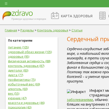
КАРТА ЗДОРОВЬЯ
Главная
>
Разделы
>
Контроль здоровья
>
Статьи
Сердечный при
По категориям
питание (105)
Сердечно-сосудистые заб
здоровый образ жизни (105)
мире, и наибольший вкл
здоровье (95)
миокарда, в трети случ
физическая активность (88)
Заболевания сердца и со
контроль здоровья (87)
финал в большинстве слу
диетолог (83)
Поэтому так важна проф
диета (77)
болезней – и умение при
профилактика (75)
приступа.
избыточный вес (69)
алкоголь (60)
Инфаркт ми
вес (55)
страдающи
курение (47)
заболеваниями
, обычно
красота и здоровье (46)
бляшек на внутренних ст
психология (43)
оказывается заблокиров