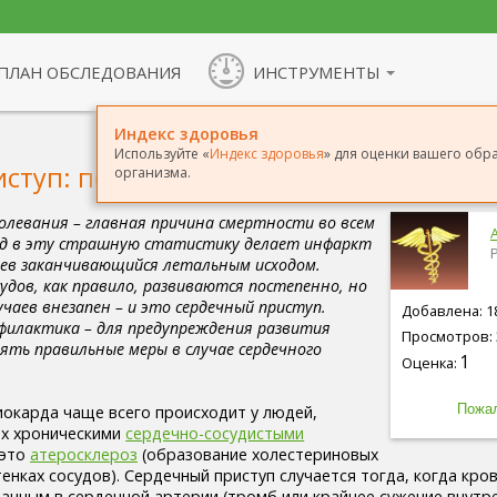
ПЛАН ОБСЛЕДОВАНИЯ
ИНСТРУМЕНТЫ
Индекс здоровья
Используйте «
Индекс здоровья
» для оценки вашего обр
ступ: первая помощь
организма.
олевания – главная причина смертности во всем
ад в эту страшную статистику делает инфаркт
аев заканчивающийся летальным исходом.
судов, как правило, развиваются постепенно, но
чаев внезапен – и это сердечный приступ.
Добавлена: 18
илактика – для предупреждения развития
Просмотров: 
нять правильные меры в случае сердечного
1
Оценка:
окарда чаще всего происходит у людей,
х хроническими
сердечно-сосудистыми
 это
атеросклероз
(образование холестериновых
енках сосудов). Сердечный приступ случается тогда, когда кро
анным в сердечной артерии (тромб или крайнее сужение внутр