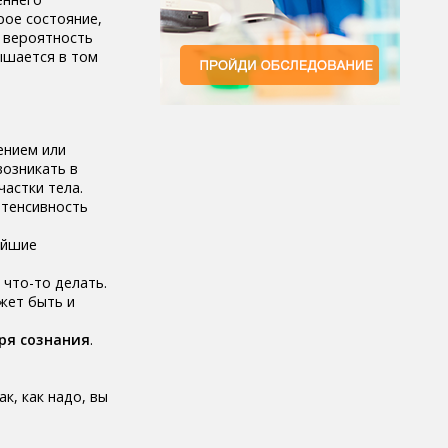
рое состояние,
 вероятность
ышается в том
ением или
возникать в
частки тела.
нтенсивность
ейшие
 что-то делать.
жет быть и
ря сознания
.
к, как надо, вы