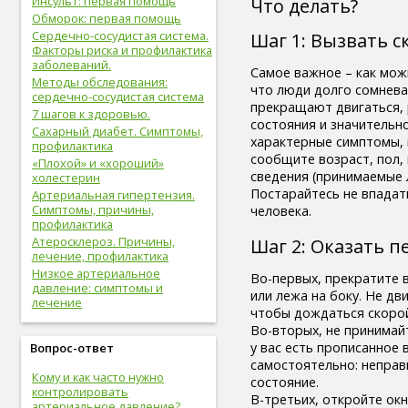
Инсульт: первая помощь
Что делать?
здоровые привычки (16)
Обморок: первая помощь
волосы (15)
Сердечно-сосудистая система.
Шаг 1: Вызвать 
витамины (14)
Факторы риска и профилактика
сон (14)
заболеваний.
Самое важное – как мож
алкоголизм (13)
Методы обследования:
что люди долго сомнева
центральная нервная
сердечно-сосудистая система
прекращают двигаться, 
система (13)
7 шагов к здоровью.
состояния и значительн
онкологические болезни (12)
Сахарный диабет. Симптомы,
характерные симптомы, 
инструментальное
профилактика
сообщите возраст, пол,
исследование (11)
«Плохой» и «хороший»
сведения (принимаемые 
идеальный вес (11)
холестерин
Постарайтесь не впадать
упражнения (11)
Артериальная гипертензия.
Симптомы, причины,
человека.
овощи (11)
профилактика
мужская половая система (10)
Атеросклероз. Причины,
Шаг 2: Оказать 
психолог (10)
лечение, профилактика
психотерапевт (10)
Низкое артериальное
Во-первых, прекратите 
стоматолог (9)
давление: симптомы и
или лежа на боку. Не дви
психотерапия (9)
лечение
чтобы дождаться скоро
болезни молочных желез (9)
Во-вторых, не принимайт
молочная железа (9)
у вас есть прописанное 
Вопрос-ответ
пищеварительная система (9)
самостоятельно: неправ
фрукты (9)
Кому и как часто нужно
состояние.
спорт в большом городе (9)
контролировать
В-третьих, откройте ок
дыхательная система (8)
артериальное давление?