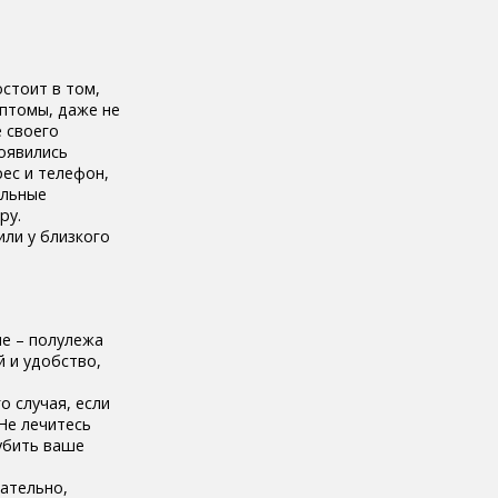
стоит в том,
мптомы, даже не
 своего
оявились
ес и телефон,
ельные
ру.
или у близкого
е – полулежа
й и удобство,
о случая, если
Не лечитесь
убить ваше
ательно,