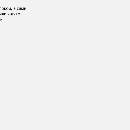
покой, а сами
или как-то
ть