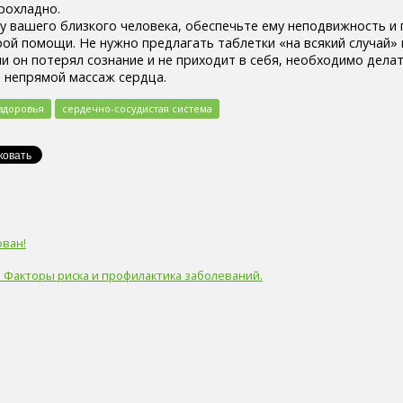
рохладно.
у вашего близкого человека, обеспечьте ему неподвижность и 
ой помощи. Не нужно предлагать таблетки «на всякий случай» 
и он потерял сознание и не приходит в себя, необходимо дела
и непрямой массаж сердца.
здоровья
сердечно-сосудистая система
ован!
. Факторы риска и профилактика заболеваний.