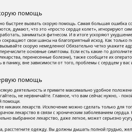
скорую помощь
но быстрее вызвать скорую помощь. Самая большая ошибка со
ются, думают, что это «просто сердце колет», игнорируют си
работать, заниматься фитнесом. И в итоге ускоряют ухудшение
о сокращают свои шансы на благоприятный исход. Как только п
вызывайте скорую немедленно! Обязательно четко укажите адр
 перечислите основные симптомы. Если есть какие-то дополнит
лекарства, перенесенные болезни), также сообщите их операто
 в панику, вне зависимости от того, проблемы с сердцем у вас 
первую помощь
всякую деятельность и примите максимально удобное положени
гайтесь, не нервничайте. Главное, что вам сейчас нужно, - поко
й помощи.
е никаких лекарств. Исключение можно сделать только для тог
врачом лекарство в связи с хроническим заболеванием сердца. 
ильно выбранное лекарство, даже легкое, может серьезно усуг
на, расстегните одежду. Вы должны дышать полной грудью, жел