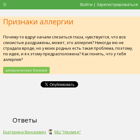
Войти | Зарегистрироваться
Признаки аллергии
Почему-то вдруг начали слезиться глаза, чувствуется, что все
слизистые раздражены, может, это аллергия? Никогда ею не
страдала вроде, но у моих родных есть такая проблема, поэтому,
по идее, и я к этому предрасположена? Как понять, что у тебя
аллергия?
аллергические болезни
Ответы
Екатерина Венскевич
МЦ "Неомед"