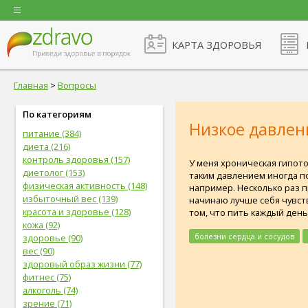
КАРТА ЗДОРОВЬЯ
Главная
>
Вопросы
По категориям
Низкое давлен
питание (384)
диета (216)
контроль здоровья (157)
У меня хроническая гипото
диетолог (153)
таким давлением иногда по
физическая активность (148)
например. Несколько раз п
избыточный вес (139)
начинаю лучше себя чувств
красота и здоровье (128)
том, что пить каждый день
кожа (92)
болезни сердца и сосудов
здоровье (90)
вес (90)
здоровый образ жизни (77)
фитнес (75)
алкоголь (74)
зрение (71)