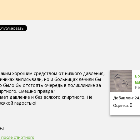
таким хорошим средством от низкого давления,
Бо
линиках выписывали, но и больницах лечили бы
ма
о было бы отстоять очередь в поликлинике за
Ре
иртного. Смешно правда?
ает давление и без всякого спиртного. Не
Добавлен: 24.
всякой гадостью!
0
Оценка:
сы
 после спиртного