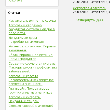
Алкоголь
29.01.2013 - Ответов: 1,
живот (29)
болезни сердца и сосудов (28)
Лекарства и алкоголь
упражнения (27)
25.09.2012 - Ответов: 1,
Статьи
сахар (26)
Развернуть (8) >>
Как алкоголь влияет на сосуды
овощи (25)
Алкоголь и сердечно-
мышцы (24)
сосудистая система. Сердце в
витамины (24)
опасности!
позвоночник (24)
Допустимые дозы
сон (24)
потребления алкоголя
общий анализ крови (23)
Жизнь с алкоголиком. 7 правил
болезни опорно-двигательной
выживания
системы, травмы (23)
Сбалансированное питание:
опорно-двигательная
нормы продуктов
система (22)
Сердечно-сосудистая система.
пищеварительная система (22)
Факторы риска и профилактика
голова (22)
заболеваний.
физическая форма (22)
Алкоголь и красота
сигареты (22)
несовместимы: как спиртное
влияет на внешность
дети (22)
Глинтвейн. Польза и вред
вода (21)
горячих спиртных напитков
женские болезни (20)
Алкоголь и сигареты.
инфекционные болезни (20)
Неудачный тандем!
болезни органов дыхания (19)
Сколько калорий в алкоголе?
дыхательная система (19)