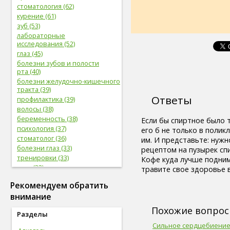
стоматология (62)
курение (61)
зуб (53)
лабораторные
исследования (52)
глаз (45)
болезни зубов и полости
рта (40)
болезни желудочно-кишечного
тракта (39)
Ответы
профилактика (39)
волосы (38)
беременность (38)
Если бы спиртное было 
психология (37)
его б не только в полик
стоматолог (36)
им. И представьте: нужн
болезни глаз (33)
рецептом на пузырек сп
тренировки (33)
Кофе куда лучше подним
нога (32)
травите свое здоровье 
боль (32)
Рекомендуем обратить
фрукты (31)
внимание
сердечно-сосудистая
система (31)
Похожие вопро
Разделы
женская половая система (31)
мужская половая система (29)
Сильное сердцебиение