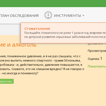
ПЛАН ОБСЛЕДОВАНИЯ
ИНСТРУМЕНТЫ
Стоматология
Посещайте стоматолога не реже 1 раза в год, вовремя ле
не допуская развития серьезных заболеваний полости рт
ие и алкоголь
Добавлен: 19
Просмотров
ния, пониженное давление, и я не раз слышала, что с
1
Оценка:
лезно выпить немного спиртного - грамм 50 коньяка,
робовала - и, действительно, давление повышается, я
овать. Скажите, это не слишком вредно? Я не говорю о
 - но иногда и понемногу?
алкоголь