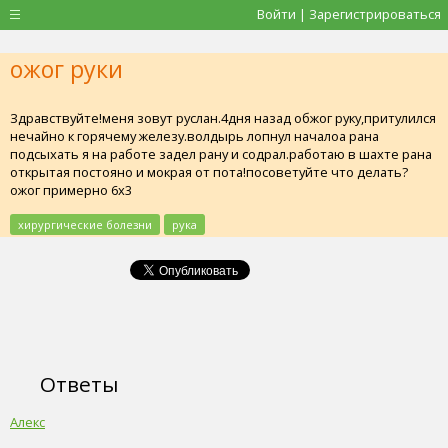
Войти | Зарегистрироваться
ожог руки
Здравствуйте!меня зовут руслан.4дня назад обжог руку,притулился
нечайно к горячему железу.волдырь лопнул началоа рана
подсыхать я на работе задел рану и содрал.работаю в шахте рана
открытая постояно и мокрая от пота!посоветуйте что делать?
ожог примерно 6х3
хирургические болезни
рука
Ответы
Алекс