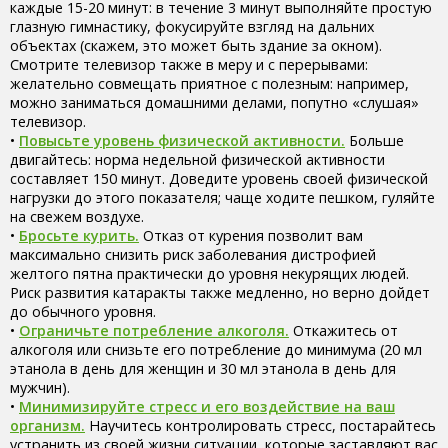
каждые 15-20 минут: в течение 3 минут выполняйте простую
глазную гимнастику, фокусируйте взгляд на дальних
объектах (скажем, это может быть здание за окном).
Смотрите телевизор также в меру и с перерывами:
желательно совмещать приятное с полезным: например,
можно заниматься домашними делами, попутно «слушая»
телевизор.
•
Повысьте уровень физической активности.
Больше
двигайтесь: норма недельной физической активности
составляет 150 минут. Доведите уровень своей физической
нагрузки до этого показателя; чаще ходите пешком, гуляйте
на свежем воздухе.
•
Бросьте курить.
Отказ от курения позволит вам
максимально снизить риск заболевания дистрофией
желтого пятна практически до уровня некурящих людей.
Риск развития катаракты также медленно, но верно дойдет
до обычного уровня.
•
Ограничьте потребление алкоголя.
Откажитесь от
алкоголя или снизьте его потребление до минимума (20 мл
этанола в день для женщин и 30 мл этанола в день для
мужчин).
•
Минимизируйте стресс и его воздействие на ваш
организм.
Научитесь контролировать стресс, постарайтесь
устранить из своей жизни ситуации, которые заставляют вас