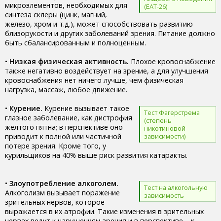
микроэлементов, необходимых для
(EAT-26)
синтеза склеры (цинк, магний,
железо, хром и т.д.), может способствовать развитию
близорукости и других заболеваний зрения. Питание должно
быть сбалансированным и полноценным.
•
Низкая физическая активность.
Плохое кровоснабжение
также негативно воздействует на зрение, а для улучшения
кровоснабжения нет ничего лучше, чем физическая
нагрузка, массаж, любое движение.
•
Курение.
Курение вызывает такое
Тест Фагерстрема
глазное заболевание, как дистрофия
(степень
желтого пятна; в перспективе оно
никотиновой
приводит к полной или частичной
зависимости)
потере зрения. Кроме того, у
курильщиков на 40% выше риск развития катаракты.
•
Злоупотребление алкоголем.
Тест на алкогольную
Алкоголизм вызывает поражение
зависимость
зрительных нервов, которое
выражается в их атрофии. Такие изменения в зрительных
нервах ведут к нарушениям зрения и в перспективе – к