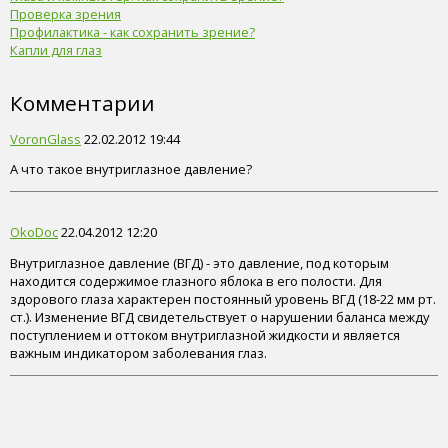
Проверка зрения
Профилактика - как сохранить зрение?
Капли для глаз
Комментарии
VoronGlass
22.02.2012 19:44
А что такое внутриглазное давление?
OkoDoc
22.04.2012 12:20
Внутриглазное давление (ВГД) - это давление, под которым
находится содержимое глазного яблока в его полости. Для
здорового глаза характерен постоянный уровень ВГД (18-22 мм рт.
ст.). Изменение ВГД свидетельствует о нарушении баланса между
поступлением и оттоком внутриглазной жидкости и является
важным индикатором заболевания глаз.