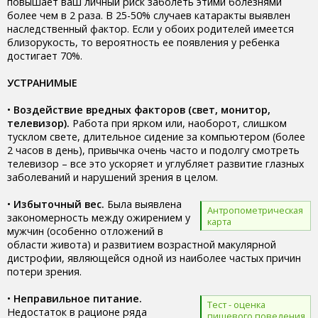
повышает ваш личный риск заболеть этими болезнями
более чем в 2 раза. В 25-50% случаев катаракты выявлен
наследственный фактор. Если у обоих родителей имеется
близорукость, то вероятность ее появления у ребенка
достигает 70%.
УСТРАНИМЫЕ
•
Воздействие вредных факторов (свет, монитор,
телевизор).
Работа при ярком или, наоборот, слишком
тусклом свете, длительное сидение за компьютером (более
2 часов в день), привычка очень часто и подолгу смотреть
телевизор – все это ускоряет и углубляет развитие глазных
заболеваний и нарушений зрения в целом.
•
Избыточный вес.
Была выявлена
Антропометрическая
закономерность между ожирением у
карта
мужчин (особенно отложений в
области живота) и развитием возрастной макулярной
дистрофии, являющейся одной из наиболее частых причин
потери зрения.
•
Неправильное питание.
Тест - оценка
Недостаток в рационе ряда
пищевого поведения