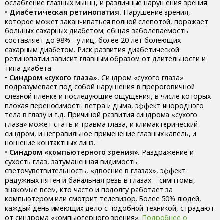
ослабление глазных мышц, и различные нарушения зрения.
•
Диабетическая ретинопатия.
Нарушение зрения,
которое может заканчиваться полной слепотой, поражает
больных сахарных диабетом; общая заболеваемость
составляет до 98% - у лиц, более 20 лет болеющих
сахарным диабетом. Риск развития диабетической
ретинопатии зависит главным образом от длительности и
типа диабета.
•
Синдром «сухого глаза».
Синдром «сухого глаза»
подразумевает под собой нарушения в прероговичной
слезной пленке и последующие ощущения, в числе которых
плохая переносимость ветра и дыма, эффект инородного
тела в глазу и т.д. Причиной развития синдрома «сухого
глаза» может стать и травма глаза, и климактерический
синдром, и неправильное применение глазных капель, и
ношение контактных линз.
•
Синдром «компьютерного зрения».
Раздражение и
сухость глаз, затуманенная видимость,
светочувствительность, «двоение в глазах», эффект
радужных пятен и банальная резь в глазах – симптомы,
знакомые всем, кто часто и подолгу работает за
компьютером или смотрит телевизор. Более 50% людей,
каждый день имеющих дело с подобной техникой, страдают
от синдрома «компьютерного зрения».
Подробнее о