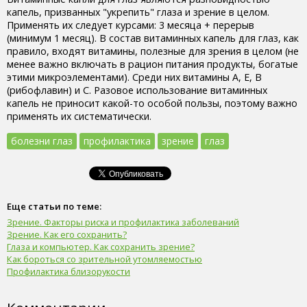
капель, призванных "укрепить" глаза и зрение в целом.
Применять их следует курсами: 3 месяца + перерыв
(минимум 1 месяц). В состав витаминных капель для глаз, как
правило, входят витамины, полезные для зрения в целом (не
менее важно включать в рацион питания продукты, богатые
этими микроэлементами). Среди них витамины А, Е, B
(рибофлавин) и С. Разовое использование витаминных
капель не приносит какой-то особой пользы, поэтому важно
применять их систематически.
болезни глаз
профилактика
зрение
глаз
Еще статьи по теме:
Зрение. Факторы риска и профилактика заболеваний
Зрение. Как его сохранить?
Глаза и компьютер. Как сохранить зрение?
Как бороться со зрительной утомляемостью
Профилактика близорукости