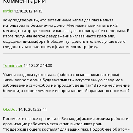
Комментарии
Iordis
12.10.2012 14:15
Хочу подтвердить, что витаминные капли для глаз нельзя
использовать бесконечно долго. Мне назначили капать их 2
месяца, но я продолжила - и капала где-то полгода без перерыва. В
итоге получила легкое раздражение - глаза часто краснели,
ощущался дискомфорт. В общем, тут действительно лучше всего
следовать назначенному офтальмологом графику.
Terminator
14.10.2012 14:00
У меня синдром сухого глаза (работа связана с компьютером).
Такой вопрос: если я буду закапывать искусственную слезу, мое
заболевание само-собой не пройдет, ведь так? Это же не лечение
болезни, а скорее лечение ее проявления. Я правильно понимаю?
OkoDoc
14.10.2012 23:44
Понимаете вы все правильно. Без модификация режима работы и
организации рабочего места капли выполняют роль
"поддерживающего костыля" для ваших глаз. Подробнее об этом -