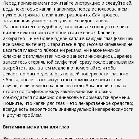
Перед применением прочитайте инструкцию и следуйте ей,
ведь некоторые капли, например, перед использованием
нужно встряхивать или даже разводить. Сам процесс
закапывания универсален для всех видов капель.
Расположитесь поудобнее, запрокиньте голову, оттяните
нижнее веко и при этом посмотрите вверх. Капайте
аккуратно – и не более одной капли в каждый глаз (излишек
все равно вытечет). Старайтесь в процессе закапывания не
касаться глазного яблока ни руками, ни наконечником
флакона с каплями (так можно занести инфекцию). Заранее
запаситесь стерильной салфеткой; сразу после закапывания
закройте глаза, затем медленно поморгайте, чтобы
лекарство распределилось по всей поверхности глазного
яблока, после этого аккуратно промокните веки в том
случае, если немного капель вытекло. Закапывайте глаза
строго по графику: между закапываниями должны
соблюдаться примерно одинаковые промежутки времени.
Помните, что капли для глаз – это лекарственное средство;
всегда есть вероятность индивидуальной непереносимости
и других проблем.
Витаминные капли для глаз
Витаминные капли для глаз являются разновидностью