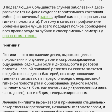
В подавляющем большинстве случаев заболевания десен
развиваются на фоне неудовлетворительного состояния
зубов (невылеченный
кариес
, зубной камень, неправильная
гигиена полости рта). Поэтому в качестве профилактики
болезней десен лучше всего подойдет полное соблюдение
всех правил ухода за зубами и своевременные осмотры у
врача-стоматолога
.
Гингивит
Гингивит – это воспаление десен, выражающееся в
покраснении и опухании десен и сопровождающееся
ощущением саднящей боли и дискомфорта в ротовой
полости. Главной причиной развития гингивита является
воздействие на десны бактерий, поэтому появление
гингивита связывают в первую очередь с неправильной
гигиеной полости рта и образованием зубного налета.
Гингивит может быть как локальным (затрагивающим лишь
часть десен), так и общим, генерализированным.
Лечение гингивита выражается в применении специальных
лекарственных препаратов, назначаемых стоматологом, и
одновременно – в устранении факторов, вызвавших