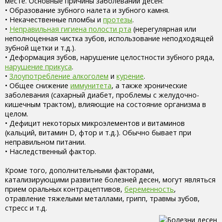
месте. Основные причины заболеваний десен:
• Образование зубного налета и зубного камня.
• Некачественные пломбы и
протезы
.
•
Неправильная гигиена полости рта
(нерегулярная или
неполноценная чистка зубов, использование неподходящей
зубной щетки и т.д.).
• Деформация зубов, нарушение целостности зубного ряда,
нарушение прикуса
.
•
Злоупотребление алкоголем
и
курение
.
• Общее снижение
иммунитета
, а также хронические
заболевания (сахарный диабет, проблемы с желудочно-
кишечным трактом), влияющие на состояние организма в
целом.
• Дефицит некоторых микроэлементов и витаминов
(кальций, витамин D, фтор и т.д.). Обычно бывает при
неправильном питании.
• Наследственный фактор.
Кроме того, дополнительными факторами,
катализирующими развитие болезней десен, могут являться
прием оральных контрацептивов,
беременность
,
отравление тяжелыми металлами, грипп, травмы зубов,
стресс и т.д.