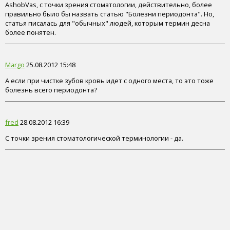
AshobVas, с точки зрения стоматологии, действительно, более
правильно было бы назвать статью "Болезни периодонта". Но,
статья писалась для "обычных" людей, которым термин десна
более понятен.
Margo
25.08.2012 15:48
А если при чистке зубов кровь идет с одного места, то это тоже
болезнь всего периодонта?
fred
28.08.2012 16:39
С точки зрения стоматологической терминологии - да.