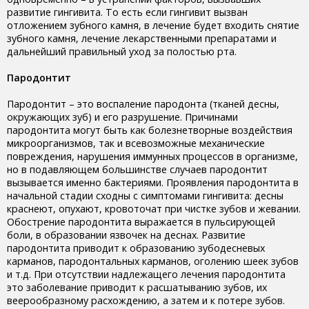
развитие гингивита. То есть если гингивит вызван
отложением зубного камня, в лечение будет входить снятие
зубного камня, лечение лекарственными препаратами и
дальнейший правильный уход за полостью рта.
Пародонтит
Пародонтит – это воспаление пародонта (тканей десны,
окружающих зуб) и его разрушение. Причинами
пародонтита могут быть как болезнетворные воздействия
микроорганизмов, так и всевозможные механические
повреждения, нарушения иммунных процессов в организме,
но в подавляющем большинстве случаев пародонтит
вызывается именно бактериями. Проявления пародонтита в
начальной стадии сходны с симптомами гингивита: десны
краснеют, опухают, кровоточат при чистке зубов и жевании.
Обострение пародонтита выражается в пульсирующей
боли, в образовании язвочек на деснах. Развитие
пародонтита приводит к образованию зубодесневых
карманов, пародонтальных карманов, оголению шеек зубов
и т.д. При отсутствии надлежащего лечения пародонтита
это заболевание приводит к расшатыванию зубов, их
веерообразному расхождению, а затем и к потере зубов.