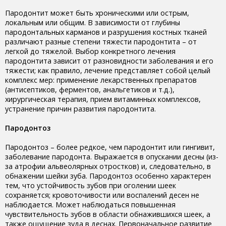
Пародонтит может быть хроническими или острым,
локальным или общим. В зависимости от глубины
пародонтальных карманов и разрушения костных тканей
различают разные степени тяжести пародонтита – от
легкой до тяжелой. Выбор конкретного лечения
пародонтита зависит от разновидности заболевания и его
тяжести; как правило, лечение представляет собой целый
комплекс мер: применение лекарственных препаратов
(антисептиков, ферментов, анальгетиков и т.д.),
хирургическая терапия, прием витаминных комплексов,
устранение причин развития пародонтита.
Пародонтоз
Пародонтоз – более редкое, чем пародонтит или гингивит,
заболевание пародонта. Выражается в опускании десны (из-
за атрофии альвеолярных отростков) и, следовательно, в
обнажении шейки зуба. Пародонтоз особенно характерен
тем, что устойчивость зубов при оголении шеек
сохраняется; кровоточивости или воспалений десен не
наблюдается. Может наблюдаться повышенная
чувствительность зубов в области обнажившихся шеек, а
также ощущение зуда в деснах. Первоначальное развитие