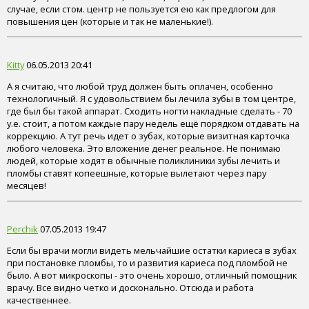
случае, если стом. центр не пользуется ею как предлогом для
повышения цен (которые и так не маленькие!).
Kitty
06.05.2013 20:41
А я считаю, что любой труд должен быть оплачен, особенно
технологичный. Я с удовольствием бы лечила зубы в том центре,
где был бы такой аппарат. Сходить ногти накладные сделать - 70
у.е. стоит, а потом каждые пару недель ещё порядком отдавать на
коррекцию. А тут речь идет о зубах, которые визитная карточка
любого человека. Это вложение денег реальное. Не понимаю
людей, которые ходят в обычные поликлиники зубы лечить и
пломбы ставят копеешные, которые вылетают через пару
месяцев!
Perchik
07.05.2013 19:47
Если бы врачи могли видеть мельчайшие остатки кариеса в зубах
при постановке пломбы, то и развития кариеса под пломбой не
было. А вот микроскопы - это очень хорошо, отличный помощник
врачу. Все видно четко и досконально. Отсюда и работа
качественнее.