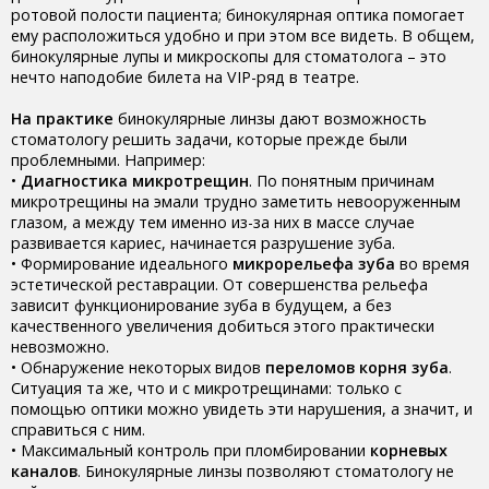
ротовой полости пациента; бинокулярная оптика помогает
ему расположиться удобно и при этом все видеть. В общем,
бинокулярные лупы и микроскопы для стоматолога – это
нечто наподобие билета на VIP-ряд в театре.
На практике
бинокулярные линзы дают возможность
стоматологу решить задачи, которые прежде были
проблемными. Например:
•
Диагностика микротрещин
. По понятным причинам
микротрещины на эмали трудно заметить невооруженным
глазом, а между тем именно из-за них в массе случае
развивается кариес, начинается разрушение зуба.
• Формирование идеального
микрорельефа зуба
во время
эстетической реставрации. От совершенства рельефа
зависит функционирование зуба в будущем, а без
качественного увеличения добиться этого практически
невозможно.
• Обнаружение некоторых видов
переломов корня зуба
.
Ситуация та же, что и с микротрещинами: только с
помощью оптики можно увидеть эти нарушения, а значит, и
справиться с ним.
• Максимальный контроль при пломбировании
корневых
каналов
. Бинокулярные линзы позволяют стоматологу не