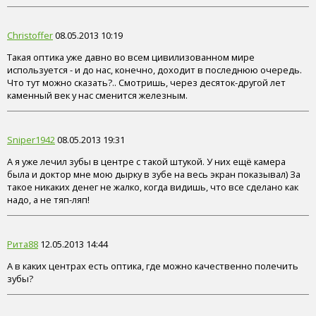
Christoffer
08.05.2013 10:19
Такая оптика уже давно во всем цивилизованном мире
используется - и до нас, конечно, доходит в последнюю очередь.
Что тут можно сказать?.. Смотришь, через десяток-другой лет
каменный век у нас сменится железным.
Sniper1942
08.05.2013 19:31
А я уже лечил зубы в центре с такой штукой. У них ещё камера
была и доктор мне мою дырку в зубе на весь экран показывал) За
такое никаких денег не жалко, когда видишь, что все сделано как
надо, а не тяп-ляп!
Рита88
12.05.2013 14:44
А в каких центрах есть оптика, где можно качественно полечить
зубы?