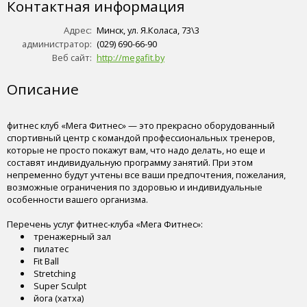
Контактная информация
Адрес:
Минск, ул. Я.Коласа, 73\3
администратор:
(029) 690-66-90
Веб сайт:
http://megafit.by
Описание
фитнес клуб «Мега Фитнес» — это прекрасно оборудованный
спортивный центр с командой профессиональных тренеров,
которые не просто покажут вам, что надо делать, но еще и
составят индивидуальную программу занятий. При этом
непременно будут учтены все ваши предпочтения, пожелания,
возможные ограничения по здоровью и индивидуальные
особенности вашего организма.
Перечень услуг фитнес-клуба «Мега Фитнес»:
тренажерный зал
пилатес
Fit Ball
Stretching
Super Sculpt
йога (хатха)