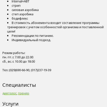
Interval+ABT
стрип
силовая аэробика
степ аэробика
бодифлекс
В стоимость абонемента входит составление программы
тренировок с учетом особенностей организма и поставленной
цели!
Рекомендации по питанию.
Индивидуальный подход.
Режим работы:
пн. пт.:с 7.00 до 22.00
сб., вс.:с 10.00 до 18.00
Тел.:(029)690-66-90, (017)237-19-39
Специалисты
диетолог
,
тренер
Услуги