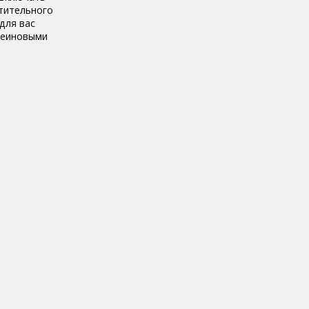
стительного
для вас
теиновыми