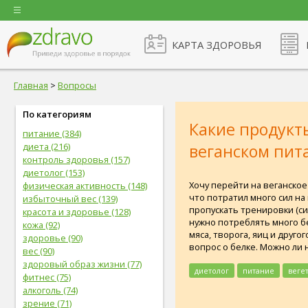
КАРТА ЗДОРОВЬЯ
Главная
>
Вопросы
По категориям
Какие продукт
питание (384)
диета (216)
веганском пит
контроль здоровья (157)
диетолог (153)
Хочу перейти на веганско
физическая активность (148)
что потратил много сил на
избыточный вес (139)
пропускать тренировки (с
красота и здоровье (128)
нужно потреблять много б
кожа (92)
мяса, творога, яиц и друг
здоровье (90)
вопрос о белке. Можно ли
вес (90)
здоровый образ жизни (77)
диетолог
питание
веге
фитнес (75)
алкоголь (74)
зрение (71)