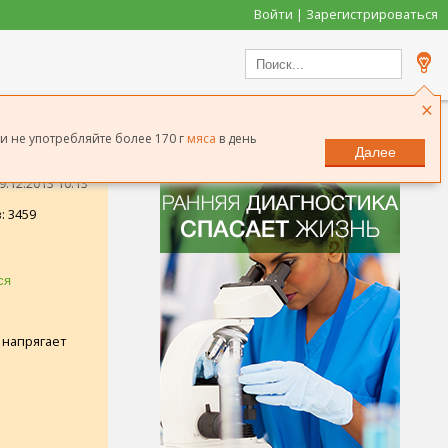
Войти | Зарегистрироваться
×
и не употребляйте более 170 г
мяса
в день
Далее
.12.2013 10:13
: 3459
о напрягает