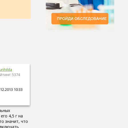
unhilda
йтинг: 5374
12.2013 10:33
льных
го 4,5 г на
 Это значит, что
 включать