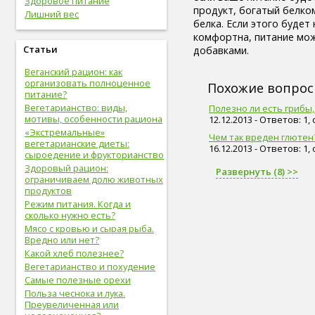
Здоровое питание
живот (29)
продукт, богатый белком
Лишний вес
болезни сердца и сосудов (28)
белка. Если этого буде
упражнения (27)
комфортна, питание мо
сахар (26)
Статьи
добавками.
овощи (25)
Веганский рацион: как
мышцы (24)
организовать полноценное
витамины (24)
Похожие вопро
питание?
позвоночник (24)
Вегетарианство: виды,
Полезно ли есть грибы, 
сон (24)
мотивы, особенности рациона
12.12.2013 - Ответов: 1,
общий анализ крови (23)
«Экстремальные»
Чем так вреден глютен
болезни опорно-двигательной
вегетарианские диеты:
16.12.2013 - Ответов: 1,
системы, травмы (23)
сыроедение и фрукторианство
опорно-двигательная
Здоровый рацион:
Развернуть (8) >>
система (22)
ограничиваем долю животных
пищеварительная система (22)
продуктов
голова (22)
Режим питания. Когда и
физическая форма (22)
сколько нужно есть?
сигареты (22)
Мясо с кровью и сырая рыба.
Вредно или нет?
дети (22)
Какой хлеб полезнее?
вода (21)
Вегетарианство и похудение
женские болезни (20)
Самые полезные орехи
инфекционные болезни (20)
Польза чеснока и лука.
болезни органов дыхания (19)
Преувеличенная или
дыхательная система (19)