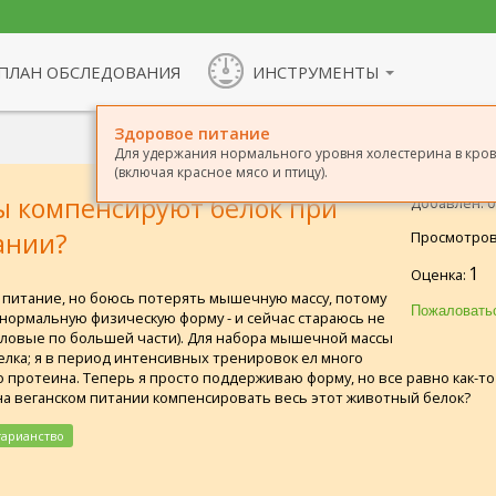
ПЛАН ОБСЛЕДОВАНИЯ
ИНСТРУМЕНТЫ
Здоровое питание
Для удержания нормального уровня холестерина в кров
(включая красное мясо и птицу).
ы компенсируют белок при
Добавлен: 09
ании?
Просмотров
1
Оценка:
е питание, но боюсь потерять мышечную массу, потому
 нормальную физическую форму - и сейчас стараюсь не
иловые по большей части). Для набора мышечной массы
елка; я в период интенсивных тренировок ел много
ого протеина. Теперь я просто поддерживаю форму, но все равно как-т
 на веганском питании компенсировать весь этот животный белок?
тарианство