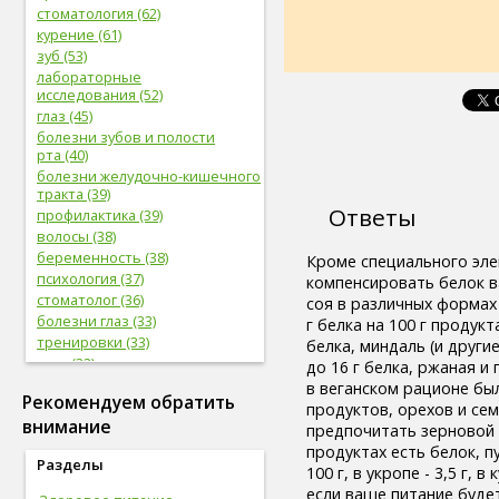
стоматология (62)
курение (61)
зуб (53)
лабораторные
исследования (52)
глаз (45)
болезни зубов и полости
рта (40)
болезни желудочно-кишечного
тракта (39)
Ответы
профилактика (39)
волосы (38)
беременность (38)
Кроме специального эле
психология (37)
компенсировать белок в
стоматолог (36)
соя в различных формах 
болезни глаз (33)
г белка на 100 г продукт
тренировки (33)
белка, миндаль (и другие 
нога (32)
до 16 г белка, ржаная и 
боль (32)
в веганском рационе бы
Рекомендуем обратить
фрукты (31)
продуктов, орехов и се
внимание
сердечно-сосудистая
предпочитать зерновой 
система (31)
продуктах есть белок, п
Разделы
женская половая система (31)
100 г, в укропе - 3,5 г, в
мужская половая система (29)
если ваше питание буде