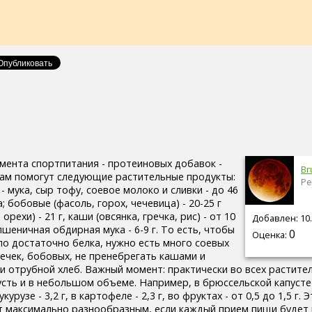
мента спортпитания - протеиновых добавок -
Br
ам помогут следующие растительные продукты:
Ре
- мука, сыр тофу, соевое молоко и сливки - до 46
а; бобовые (фасоль, горох, чечевица) - 20-25 г
орехи) - 21 г, каши (овсянка, гречка, рис) - от 10
Добавлен: 10.
пшеничная обдирная мука - 6-9 г. То есть, чтобы
0
Оценка:
ло достаточно белка, нужно есть много соевых
мечек, бобовых, не пренебрегать кашами и
и отрубной хлеб. Важный момент: практически во всех растите
усть и в небольшом объеме. Например, в брюссельской капусте е
 кукурузе - 3,2 г, в картофеле - 2,3 г, во фруктах - от 0,5 до 1,5 г.
т максимально разнообразным, если каждый прием пищи будет