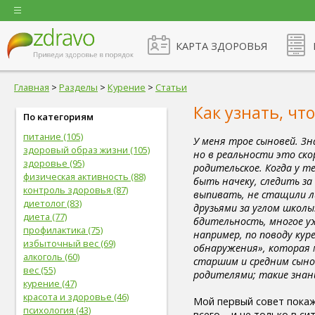
КАРТА ЗДОРОВЬЯ
Главная
>
Разделы
>
Курение
>
Статьи
Как узнать, чт
По категориям
питание (105)
У меня трое сыновей. З
здоровый образ жизни (105)
но в реальности это скор
здоровье (95)
родительское. Когда у т
физическая активность (88)
быть начеку, следить за 
контроль здоровья (87)
выпивать, не стащили ли
диетолог (83)
друзьями за углом школ
диета (77)
бдительность, многое у
профилактика (75)
например, по поводу кур
избыточный вес (69)
обнаружения», которая м
алкоголь (60)
старшим и средним сыно
вес (55)
родителями; такие знан
курение (47)
красота и здоровье (46)
Мой первый совет покаж
психология (43)
всего – и не только в си