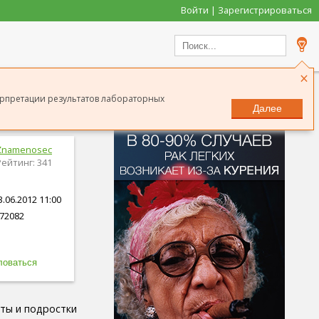
Войти | Зарегистрироваться
×
ерпретации результатов лабораторных
Далее
Znamenosec
Рейтинг: 341
.06.2012 11:00
72082