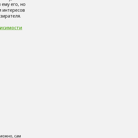
 ему его, но
и интересов
зирателя.
висимости
зможно, сам