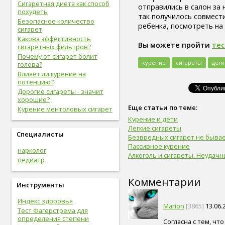
Сигаретная диета как способ
отправились в салон за 
вредные привычки (8)
похудеть
так получилось совмест
беременность (8)
Безопасное количество
ребенка, посмотреть на
опорно-двигательная
сигарет
система (8)
Какова эффективность
гигиена (8)
Вы можете пройти
тес
сигаретных фильтров?
болезни желудочно-кишечного
Почему от сигарет болит
тракта (8)
курение
сигареты
дети
голова?
болезни опорно-двигательной
Влияет ли курение на
системы, травмы (8)
потенцию?
инфекционные болезни (8)
Дорогие сигареты - значит
болезни органов дыхания (7)
хорошие?
урологические болезни (7)
Еще статьи по теме:
Курение ментоловых сигарет
мужские болезни (7)
Курение и дети
антропометрия (7)
Легкие сигареты
Специалисты
рот (7)
Безвредных сигарет не бывае
очки (7)
Пассивное курение
нарколог
отбеливание зубов (7)
Алкоголь и сигареты. Неудачн
педиатр
эндокринная система (7)
потенция (7)
Комментарии
депрессия (7)
Инструменты
зависимость (7)
Индекс здоровья
прививки (6)
Marion
[3865]
13.06.
Тест Фагерстрема для
близорукость (6)
определения степени
скрининг (6)
Согласна с тем, чт