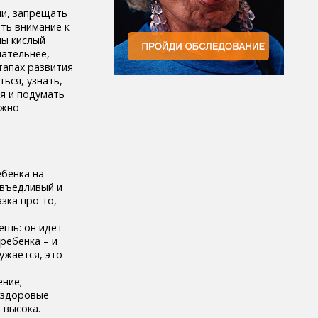
ми, запрещать
ять внимание к
лы кислый
мательнее,
тапах развития
ься, узнать,
 я и подумать
ожно
бенка на
 въедливый и
зка про то,
ешь: он идет
ребенка – и
ужается, это
ение;
нездоровые
 высока.