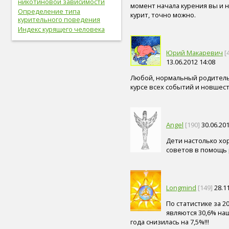
никотиновой зависимости
момент начала курения вы и н
легкие (6)
Определение типа
курит, точно можно.
сахар (6)
курительного поведения
сигара (6)
Индекс курящего человека
холестерин (6)
лабораторный показатель (6)
Юрий Макаревич
[
первая помощь (6)
13.06.2012 14:08
вегетарианство (6)
психические болезни (6)
Любой, нормальный родитель
онколог (5)
курсе всех событий и новшест
офтальмолог (5)
лечение (5)
закаливание (5)
мочевыделительная
Angel
[190]
30.06.201
система (5)
слух (5)
Дети настолько хо
советов в помощь 
электронные сигареты (5)
артериальное давление (5)
пищевое поведение (5)
капоэйра (5)
Longmind
[149]
28.11
петанк (5)
дети (5)
По статистике за 2
тренер (5)
являются 30,6% наш
мясо (5)
года снизилась на 7,5%!!!
рыба (5)