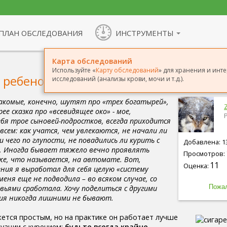
ПЛАН ОБСЛЕДОВАНИЯ
ИНСТРУМЕНТЫ
Карта обследований
Используйте «
Карту обследований
» для хранения и инт
о ребенок курит? Ликбез для родителей
исследований (анализы крови, мочи и т.д.).
накомые, конечно, шутят про «трех богатырей»,
ее сказка про «всевидящее око» - мое,
ебя трое сыновей-подростков, всегда приходится
всем: как учатся, чем увлекаются, не начали ли
 чего по глупости, не повадились ли курить с
Добавлена: 13
ы. Иногда бывает тяжело вечно проявлять
Просмотров: 
же, что называется, на автомате. Вот,
11
Оценка:
ения я выработал для себя целую «систему
еня еще не подводила – во всяком случае, со
вьями сработала. Хочу поделиться с другими
ия никогда лишними не бывают.
ется простым, но на практике он работает лучше
туации с курением:
будьте всегда крайне