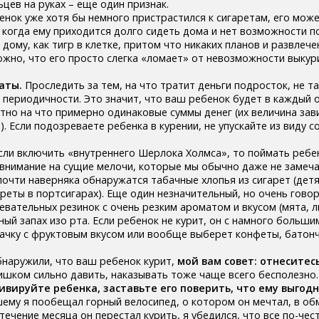
цев на руках – еще один признак.
енок уже хотя бы немного пристрастился к сигаретам, его мож
 когда ему приходится долго сидеть дома и нет возможности по
дому, как тигр в клетке, притом что никаких планов и развлечен
ожно, что его просто слегка «ломает» от невозможности выку
аты.
Проследить за тем, на что тратит деньги подросток, не та
т периодичности. Это значит, что ваш ребенок будет в каждый 
тно на что примерно одинаковые суммы денег (их величина зави
). Если подозреваете ребенка в курении, не упускайте из виду с
сли включить «внутреннего Шерлока Холмса», то поймать ребен
внимание на сущие мелочи, которые мы обычно даже не замеч
почти наверняка обнаружатся табачные хлопья из сигарет (детя
ареты в портсигарах). Еще один незначительный, но очень гово
евательных резинок с очень резким ароматом и вкусом (мята, л
ый запах изо рта. Если ребенок не курит, он с намного больши
ачку с фруктовым вкусом или вообще выберет конфеты, батонч
обнаружили, что ваш ребенок курит,
мой вам совет: отнеситесь
лишком сильно давить, наказывать тоже чаще всего бесполезно
ивируйте ребенка, заставьте его поверить, что ему выгодн
ему я пообещал горный велосипед, о котором он мечтал, в обм
 течение месяца он перестал курить, я убедился, что все по-чес