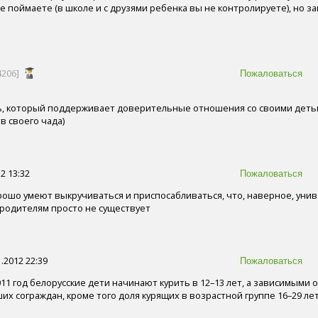
е поймаете (в школе и с друзями ребенка вы не контролируете), но за
4206]
, который поддерживает доверительные отношения со своими детьм
в своего чада)
2 13:32
рошо умеют выкручиваться и приспосабливаться, что, наверное, уни
родителям просто не существует
.2012 22:39
011 год белорусские дети начинают курить в 12–13 лет, а зависимыми 
их сограждан, кроме того доля курящих в возрастной группе 16–29 ле