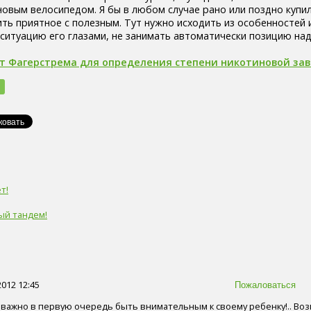
новым велосипедом. Я бы в любом случае рано или поздно купил
ить приятное с полезным. Тут нужно исходить из особенностей 
 ситуацию его глазами, не занимать автоматически позицию над
т Фагерстрема для определения степени никотиновой за
т!
ый тандем!
2012 12:45
о важно в первую очередь быть внимательным к своему ребенку!.. Во