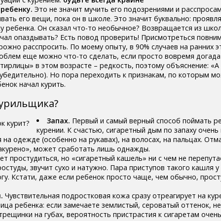
 ребенку.
Это не значит мучить его подозрениями и расспроса
ивать его вещи, пока он в школе. Это значит буквально: проявл
ку ребенка. Он сказал что-то необычное? Возвращается из шко
чал опаздывать? Есть повод проверить! Присмотреться повни
рожно расспросить. По моему опыту, в 90% случаев на ранних э
блем еще можно что-то сделать, если просто вовремя догадат
тирлицы» в этом возрасте – редкость, поэтому объяснение: «А
ь убедительно). Но пора переходить к признакам, по которым м
енок начал курить.
курильщика?
Запах.
Первый и самый верный способ поймать ре
курении. К счастью, сигаретный дым по запаху очень
 на одежде (особенно на рукавах), на волосах, на пальцах. Отма
акурено», может сработать лишь однажды.
 простудиться, но «сигаретный кашель» ни с чем не перепута
остуды, звучит сухо и натужно. Пара приступов такого кашля у 
гу. Кстати, даже если ребенок просто чаще, чем обычно, прост
.
Чувствительная подростковая кожа сразу отреагирует на кур
лица ребенка: если замечаете землистый, сероватый оттенок, 
трещинки на губах, вероятность пристрастия к сигаретам очень