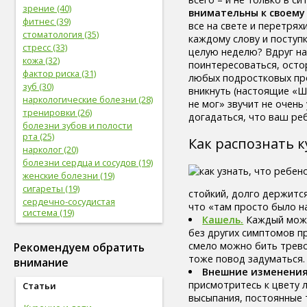
зрение (40)
внимательны к своему
фитнес (39)
все на свете и перетрях
стоматология (35)
каждому слову и поступ
стресс (33)
целую неделю? Вдруг на
кожа (32)
поинтересоваться, осто
фактор риска (31)
любых подростковых про
зуб (30)
вникнуть (настоящие «Ш
наркологические болезни (28)
не мог» звучит не очен
тренировки (26)
догадаться, что ваш реб
болезни зубов и полости
рта (25)
Как распознать 
нарколог (20)
болезни сердца и сосудов (19)
женские болезни (19)
сигареты (19)
стойкий, долго держится
сердечно-сосудистая
что «там просто было н
система (19)
Кашель.
Каждый может
женское здоровье (18)
без других симптомов пр
глаз (17)
смело можно бить трево
Рекомендуем обратить
спорт (17)
тоже повод задуматься.
внимание
женская половая система (17)
Внешние изменения
болезни глаз (17)
присмотритесь к цвету 
Статьи
лабораторные
высыпания, постоянные 
исследования (16)