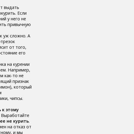
ет выдать
курить. Если
ий у него не
рить привычную
к уж сложно. А
отрезок
сит от того,
остояние его
ка на курении
аем. Например,
м как-то не
рящий признак
имон), который
м
ики, чипсы.
 к этому
. Выработайте
ее не курить
.
ен на отказ от
тному, и мы