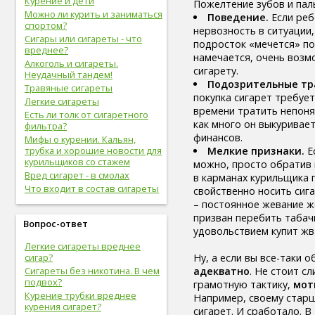
Курение и дети
Пожелтение зубов и паль
здоровые привычки (16)
Можно ли курить и заниматься
Поведение.
Если реб
волосы (15)
спортом?
нервозность в ситуации,
витамины (14)
Сигары или сигареты - что
подросток «мечется» по 
сон (14)
вреднее?
намечается, очень возм
алкоголизм (13)
Алкоголь и сигареты.
сигарету.
центральная нервная
Неудачный тандем!
Подозрительные тр
система (13)
Травяные сигареты
покупка сигарет требуе
онкологические болезни (12)
Легкие сигареты
времени тратить непоня
инструментальное
Есть ли толк от сигаретного
как много он выкуривает
исследование (11)
фильтра?
финансов.
идеальный вес (11)
Мифы о курении. Кальян,
Мелкие признаки.
Е
упражнения (11)
трубка и хорошие новости для
курильщиков со стажем
можно, просто обратив 
овощи (11)
Вред сигарет - в смолах
в карманах курильщика 
мужская половая система (10)
Что входит в состав сигареты
свойственно носить сиг
психолог (10)
– постоянное жевание ж
психотерапевт (10)
призван перебить табачн
стоматолог (9)
Вопрос-ответ
удовольствием купит жв
психотерапия (9)
болезни молочных желез (9)
Легкие сигареты вреднее
Ну, а если вы все-таки 
молочная железа (9)
сигар?
адекватно
. Не стоит с
пищеварительная система (9)
Сигареты без никотина. В чем
подвох?
грамотную тактику,
мот
фрукты (9)
Курение трубки вреднее
Например, своему старш
спорт в большом городе (9)
курения сигарет?
сигарет. И сработало. В
дыхательная система (8)