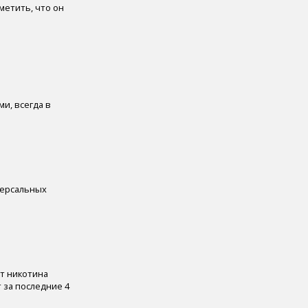
метить, что он
и, всегда в
версальных
от никотина
т за последние 4