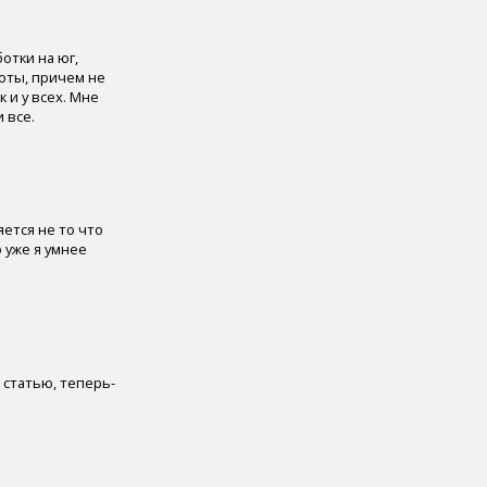
отки на юг,
ноты, причем не
 и у всех. Мне
 все.
ется не то что
 уже я умнее
а статью, теперь-