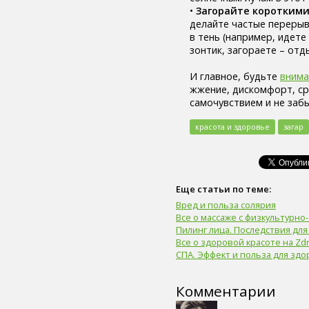
легкие (6)
•
Загорайте короткими
сахар (6)
делайте частые перерыв
сигара (6)
в тень (например, идете
холестерин (6)
зонтик, загораете – отд
лабораторный показатель (6)
первая помощь (6)
И главное, будьте
внима
вегетарианство (6)
жжение, дискомфорт, сра
психические болезни (6)
самочувствием и не забы
онколог (5)
офтальмолог (5)
красота и здоровье
загар
лечение (5)
закаливание (5)
мочевыделительная
система (5)
Еще статьи по теме:
слух (5)
электронные сигареты (5)
Вред и польза солярия
артериальное давление (5)
Все о массаже с физкультурн
пищевое поведение (5)
Пилинг лица. Последствия для
Все о здоровой красоте на Zdr
капоэйра (5)
СПА. Эффект и польза для зд
петанк (5)
дети (5)
тренер (5)
Комментарии
мясо (5)
рыба (5)