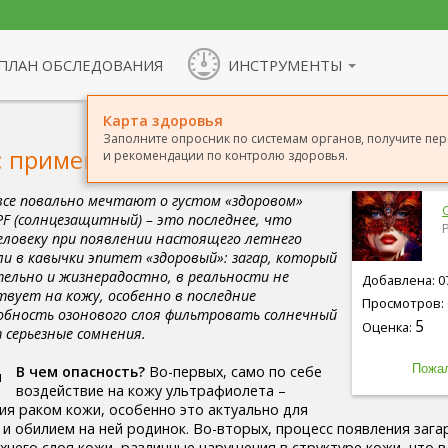
ПЛАН ОБСЛЕДОВАНИЯ
ИНСТРУМЕНТЫ
Карта здоровья
Заполните опросник по системам органов, получите пе
 применение средств с SPF
и рекомендации по контролю здоровья.
 все повально мечтают о густом «здоровом»
SPF (солнцезащитный) – это последнее, что
ловеку при появлении настоящего летнего
яли в кавычки эпитет «здоровый»: загар, который
ельно и жизнерадостно, в реальности не
Добавлена: 07
твует на кожу, особенно в последние
Просмотров: 
собность озонового слоя фильтровать солнечный
5
Оценка:
серьезные сомнения.
В чем опасность?
Во-первых, само по себе
воздействие на кожу ультрафиолета –
ия раком кожи, особенно это актуально для
 и обилием на ней родинок. Во-вторых, процесс появления зага
хнего слоя кожи, различные нарушения в структуре кожи, что в