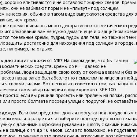
), хорошо впитываются и не оставляют жирных следов. Кремы 
ияж, они не забивают поры и не «плывут» под солнцем.
ом нанесения, обычно в таком виде выпускаются средства для
ажные, чем кремы.
еднее время появилось много декоративных косметических средс
 их использовании вам не нужно думать еще и о защитном креме
тся тональные кремы, пудры, пудры для тела, но также и тени 
. Их защиты достаточно для нахождения под солнцем в городе, 
ице, например, на отдыхе.
ь для защиты кожи от УФ?
На самом деле, что бы там ни
косметических средств, кремы с SPF – далеко не
роблемы. Люди защищали свою кожу от солнца веками и без вс
о веков назад загар был абсолютно немыслим на лице знатной д
ься своими силами. Вот несколько
советов
о том, как защитит
лечения тяжелой артиллерии в виде кремов с SPF 100:
се просто: если вы решили присесть или прилечь на пляже, расп
е или просто болтаете посреди улицы с подругой, не оставайт
одежду
. Если вам предстоит долгая прогулка под полуденным 
ие максимально раздеться и выберите подходящую «солнцезащ
тунику с длинными широкими рукавами и шляпу с какими-никаки
на солнце с 11 до 16 часов
. Если это возможно, не подставл
период: излучение в это время очень агрессивно воздействует 