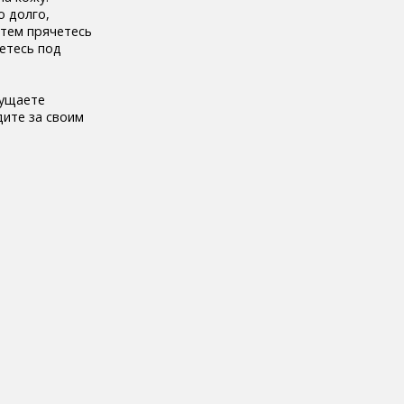
о долго,
атем прячетесь
четесь под
щущаете
дите за своим