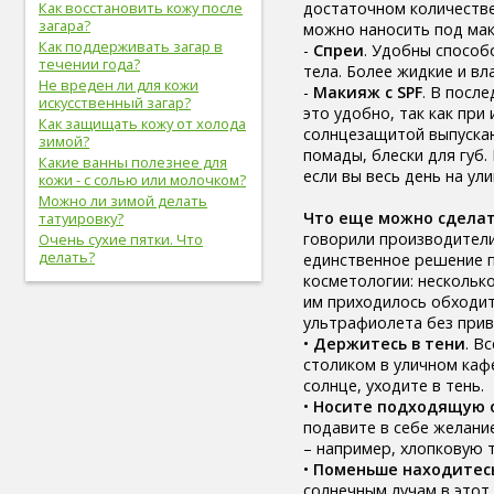
достаточном количестве
Как восстановить кожу после
вредные привычки (8)
загара?
можно наносить под мак
беременность (8)
Как поддерживать загар в
-
Спреи
. Удобны способ
опорно-двигательная
течении года?
тела. Более жидкие и вл
система (8)
Не вреден ли для кожи
-
Макияж с SPF
. В посл
гигиена (8)
искусственный загар?
это удобно, так как при
болезни желудочно-кишечного
Как защищать кожу от холода
солнцезащитой выпускаю
тракта (8)
зимой?
помады, блески для губ
болезни опорно-двигательной
Какие ванны полезнее для
системы, травмы (8)
если вы весь день на ул
кожи - с солью или молочком?
инфекционные болезни (8)
Можно ли зимой делать
болезни органов дыхания (7)
Что еще можно сделат
татуировку?
урологические болезни (7)
говорили производители 
Очень сухие пятки. Что
мужские болезни (7)
делать?
единственное решение п
антропометрия (7)
косметологии: нескольк
рот (7)
им приходилось обходит
очки (7)
ультрафиолета без прив
отбеливание зубов (7)
•
Держитесь в тени
. В
эндокринная система (7)
столиком в уличном каф
потенция (7)
солнце, уходите в тень.
депрессия (7)
•
Носите подходящую 
зависимость (7)
подавите в себе желан
прививки (6)
– например, хлопковую 
близорукость (6)
•
Поменьше находитесь 
скрининг (6)
солнечным лучам в этот 