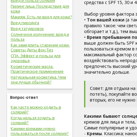
Вред и польза солярия
средства с SPF 15, 30 и 4
здоровые привычки (16)
Пилинг лица. Последствия для
волосы (15)
кожи
Выбор уровня фактора з
витамины (14)
Макияж. Есть ли вред для кожи?
•
Тон вашей кожи
(а та
сон (14)
Вред пирсинга
правило такое: чем свет
алкоголизм (13)
Вред татуировок
обгорает и т.д.), тем в
центральная нервная
Солнечное излучение: вред и
•
Время пребывания п
система (13)
польза
выше должен быть SPF к
онкологические болезни (12)
Как замедлить старение кожи.
пользоваться кремом в 
инструментальное
Советы Диты фон Тиз
исследование (11)
максимальный фактор сол
СПА. Эффект и польза для
идеальный вес (11)
воздействовать непродо
здоровья
упражнения (11)
предпочесть высокий ур
Косметические масла.
овощи (11)
Практическое применение
значительно дольше.
мужская половая система (10)
Натуральная косметика. Чем
она лучше обычной?
психолог (10)
Совет: для отдыха на 
психотерапевт (10)
потеть), покупайте в
стоматолог (9)
Вопрос-ответ
вторых, его не нужно
психотерапия (9)
болезни молочных желез (9)
Как часто можно ходить в
молочная железа (9)
солярий?
Какими бывают солнц
пищеварительная система (9)
Когда нельзя ходить в
кремов для лица и тела
солярий?
фрукты (9)
Самые популярные и уд
Какими кремами нужно
спорт в большом городе (9)
-
Кремы
. Классика; нан
пользоваться после солярия?
дыхательная система (8)