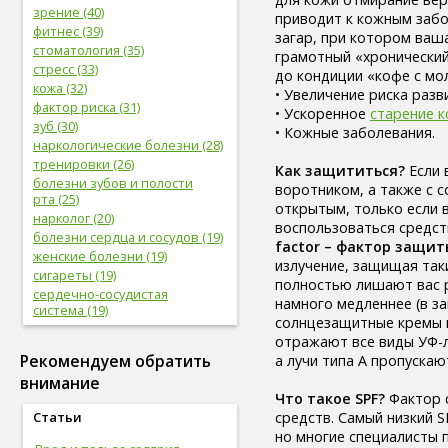
зрение (40)
приводит к кожным забо
фитнес (39)
загар, при котором ваша
стоматология (35)
грамотный «хронический
стресс (33)
до кондиции «кофе с мол
кожа (32)
• Увеличение риска разв
фактор риска (31)
• Ускоренное
старение 
зуб (30)
• Кожные заболевания.
наркологические болезни (28)
тренировки (26)
Как защититься?
Если 
болезни зубов и полости
воротником, а также с 
рта (25)
открытым, только если 
нарколог (20)
воспользоваться средс
болезни сердца и сосудов (19)
factor – фактор защит
женские болезни (19)
излучение, защищая таки
сигареты (19)
полностью лишают вас ра
сердечно-сосудистая
намного медленнее (в з
система (19)
солнцезащитные кремы п
женское здоровье (18)
отражают все виды УФ-л
глаз (17)
Рекомендуем обратить
а лучи типа А пропуска
спорт (17)
внимание
женская половая система (17)
Что такое SPF?
Фактор 
болезни глаз (17)
средств. Самый низкий SP
Статьи
лабораторные
но многие специалисты 
исследования (16)