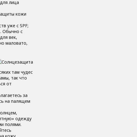
для лица
 защиты кожи
тв уже с SPF;
. Обычно с
для век,
но маловато,
яких там чудес
амы, так что
ься от
олагаетесь за
есь на палящем
солнцем,
итную» одежду
ми полями.
яйтесь
на кожу.