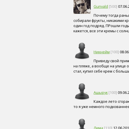
пиво (5)
Gunvald
[500]
07.06.
злаки (5)
Почему тогда раньш
нога (5)
собирали фрукты, никакими кр
лазерная коррекция (5)
один год подряд. ПРошли годы,
физическая форма (5)
кажется, все эти кремы с со
иммунитет (4)
сердце (4)
ногти (4)
мышцы (4)
Никнейм
[100]
08.06
головной мозг (4)
вода (4)
Приведу свой прим
тренажер (4)
на пляже, а вообще на улице 
целлюлит (4)
стал, купил себе крем с больш
экология (4)
адаптивный спорт (4)
гимнастика (4)
острота зрения (4)
Ашырук
[100]
09.06.
лекарственные средства (4)
Каждое лето сгораю
диагностика генетических
то я уже немного подкованнее 
нарушений (4)
флюорография (4)
общий анализ крови (4)
солярий (4)
Лима
[110]
12.06.201