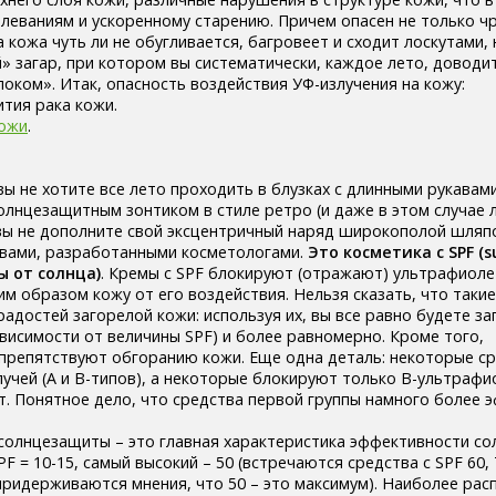
леваниям и ускоренному старению. Причем опасен не только 
 кожа чуть ли не обугливается, багровеет и сходит лоскутами, 
» загар, при котором вы систематически, каждое лето, доводи
оком». Итак, опасность воздействия УФ-излучения на кожу:
ития рака кожи.
кожи
.
вы не хотите все лето проходить в блузках с длинными рукавам
солнцезащитным зонтиком в стиле ретро (и даже в этом случае 
вы не дополните свой эксцентричный наряд широкополой шляп
твами, разработанными косметологами.
Это косметика с SPF (s
ы от солнца)
. Кремы с SPF блокируют (отражают) ультрафиол
м образом кожу от его воздействия. Нельзя сказать, что таки
достей загорелой кожи: используя их, вы все равно будете за
ависимости от величины SPF) и более равномерно. Кроме того,
репятствуют обгоранию кожи. Еще одна деталь: некоторые ср
учей (А и В-типов), а некоторые блокируют только В-ультрафи
ют. Понятное дело, что средства первой группы намного более 
солнцезащиты – это главная характеристика эффективности с
F = 10-15, самый высокий – 50 (встречаются средства с SPF 60, 
придерживаются мнения, что 50 – это максимум). Наиболее ра