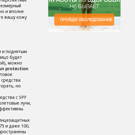
чрезмерный
но и вполне
те вашу кожу
и и поднятым
лицо будет
ой), можно
un protection
етовое
е средства
горать, но
едства с SPF
олетовые лучи,
эффективны.
олнцезащитных
75 и даже 100,
спространены