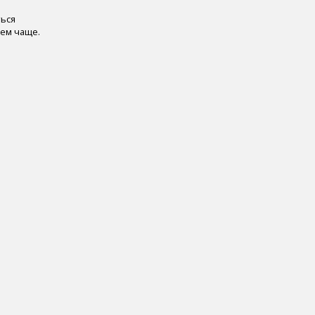
ться
рем чаще.