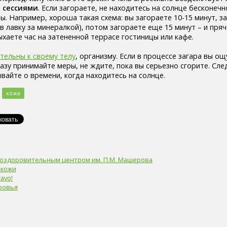
 сессиями
. Если загораете, не находитесь на солнце бесконечн
ы. Например, хороша такая схема: вы загораете 10-15 минут, з
 в лавку за минералкой), потом загораете еще 15 минут – и пря
ыхаете час на затененной террасе гостиницы или кафе.
тельны к своему телу
, организму. Если в процессе загара вы о
зу принимайте меры, не ждите, пока вы серьезно сгорите. Сле
вайте о времени, когда находитесь на солнце.
кожа
о-оздоровительным центром им. П.М. Машерова
 кожи
avo!
оровья