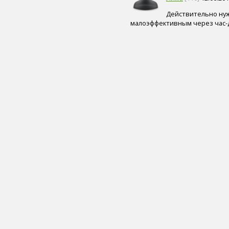
эндокринологические
болезни (4)
Действительно нуж
солярии (студии загара) (4)
малоэффективным через час-д
акушер-гинеколог (3)
болезни волос и кожи
головы (3)
заболевания, передающиеся
половым путем (ЗППП) (3)
маммолог (3)
общий анализ мочи (3)
биохимический анализ
крови (3)
генные, геномные и
хромосомные заболевания (3)
рентгенография (3)
массаж (3)
контактные линзы (3)
никотин (3)
загар (3)
кальян (3)
режим дня (3)
секс (3)
тип телосложения (3)
ограниченные возможности
здоровья (3)