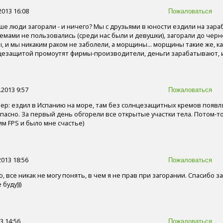
2013 16:08
е люди загорали - и ничего? Мы с друзьями в юности ездили на зараб
емами не пользовались (среди нас были и девушки), загорали до чер
 и мы никаким раком не заболели, а морщины... морщины такие же, как
лнцезащитой промоутят фирмы-производители, деньги зарабатывают, и
.2013 9:57
ер: ездил в Испанию на море, там без солнцезащитных кремов появля
опасно. За первый день обгорели все открытые участки тела. Потом-то
им FPS и было мне счастье)
2013 18:56
, все никак не могу понять, в чем я не прав при загорании. Спасибо з
буду)))
3 14:56