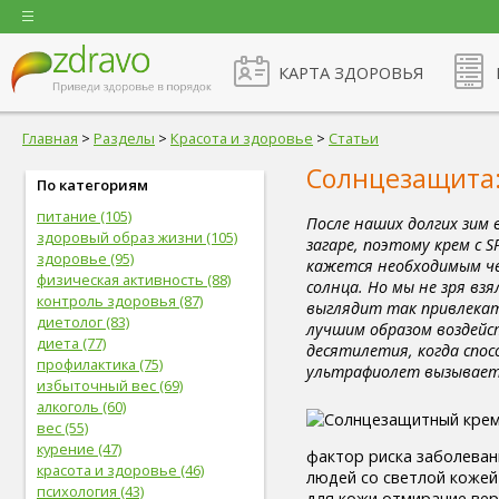
КАРТА ЗДОРОВЬЯ
Главная
>
Разделы
>
Красота и здоровье
>
Статьи
Солнцезащита:
По категориям
питание (105)
После наших долгих зим
здоровый образ жизни (105)
загаре, поэтому крем с 
здоровье (95)
кажется необходимым че
физическая активность (88)
солнца. Но мы не зря вз
контроль здоровья (87)
выглядит так привлекат
диетолог (83)
лучшим образом воздейс
диета (77)
десятилетия, когда спо
профилактика (75)
ультрафиолет вызывает 
избыточный вес (69)
алкоголь (60)
вес (55)
курение (47)
фактор риска заболеван
красота и здоровье (46)
людей со светлой кожей
психология (43)
для кожи отмирание вер