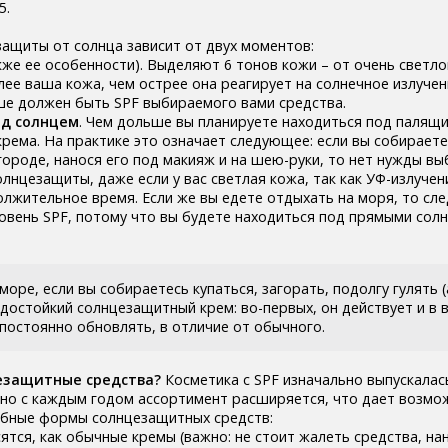
5.
ащиты от солнца зависит от двух моментов:
кже ее особенности). Выделяют 6 тонов кожи – от очень светло
лее ваша кожа, чем острее она реагирует на солнечное излучен
ыше должен быть SPF выбираемого вами средства.
од солнцем
. Чем дольше вы планируете находиться под палящ
рема. На практике это означает следующее: если вы собираете
городе, нанося его под макияж и на шею-руки, то нет нужды в
нцезащиты, даже если у вас светлая кожа, так как УФ-излучен
лжительное время. Если же вы едете отдыхать на моря, то сле
овень SPF, потому что вы будете находиться под прямыми сол
море, если вы собираетесь купаться, загорать, подолгу гулять (
одостойкий солнцезащитный крем: во-первых, он действует и в в
 постоянно обновлять, в отличие от обычного.
езащитные средства?
Косметика с SPF изначально выпускалас
, но с каждым годом ассортимент расширяется, что дает возмо
обные формы солнцезащитных средств:
осятся, как обычные кремы (важно: не стоит жалеть средства, на