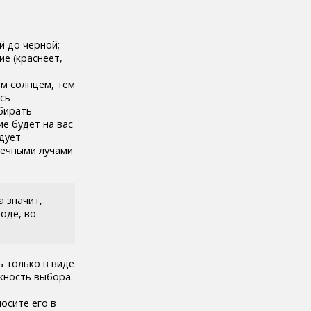
й до черной;
ие (краснеет,
им солнцем, тем
сь
ыбирать
ие будет на вас
дует
нечными лучами
а значит,
оде, во-
ь только в виде
жность выбора.
носите его в