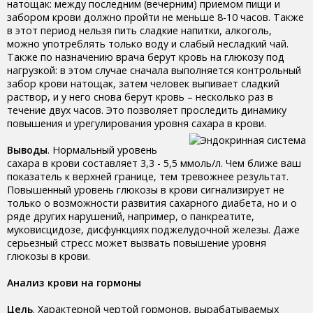
натощак: между последним (вечерним) приемом пищи и
забором крови должно пройти не меньше 8-10 часов. Также
в этот период нельзя пить сладкие напитки, алкоголь,
можно употреблять только воду и слабый несладкий чай.
Также по назначению врача берут кровь на глюкозу под
нагрузкой: в этом случае сначала выполняется контрольный
забор крови натощак, затем человек выпивает сладкий
раствор, и у него снова берут кровь – несколько раз в
течение двух часов. Это позволяет проследить динамику
повышения и урегулирования уровня сахара в крови.
Выводы
. Нормальный уровень
сахара в крови составляет 3,3 - 5,5 ммоль/л. Чем ближе ваш
показатель к верхней границе, тем тревожнее результат.
Повышенный уровень глюкозы в крови сигнализирует не
только о возможности развития сахарного диабета, но и о
ряде других нарушений, например, о панкреатите,
муковисцидозе, дисфункциях поджелудочной железы. Даже
серьезный стресс может вызвать повышение уровня
глюкозы в крови.
Анализ крови на гормоны
Цель
. Характерной чертой гормонов, вырабатываемых