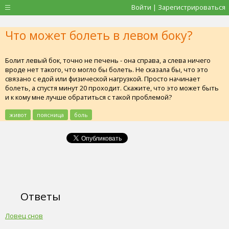
Войти | Зарегистрироваться
Что может болеть в левом боку?
Болит левый бок, точно не печень - она справа, а слева ничего
вроде нет такого, что могло бы болеть. Не сказала бы, что это
связано с едой или физической нагрузкой. Просто начинает
болеть, а спустя минут 20 проходит. Скажите, что это может быть
и к кому мне лучше обратиться с такой проблемой?
живот
поясница
боль
Ответы
Ловец снов