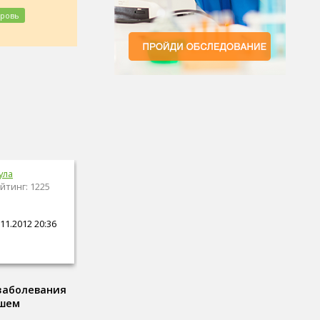
кровь
ула
йтинг: 1225
11.2012 20:36
 заболевания
ашем