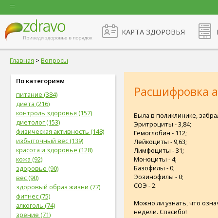
КАРТА ЗДОРОВЬЯ
Главная
>
Вопросы
По категориям
Расшифровка а
питание (384)
диета (216)
контроль здоровья (157)
Была в поликлинике, забра
диетолог (153)
Эритроциты - 3,84;
физическая активность (148)
Гемоглобин - 112;
избыточный вес (139)
Лейкоциты - 9,63;
красота и здоровье (128)
Лимфоциты - 31;
Моноциты - 4;
кожа (92)
Базофилы - 0;
здоровье (90)
Эозинофилы - 0;
вес (90)
СОЭ - 2.
здоровый образ жизни (77)
фитнес (75)
Можно ли узнать, что озн
алкоголь (74)
недели. Спасибо!
зрение (71)