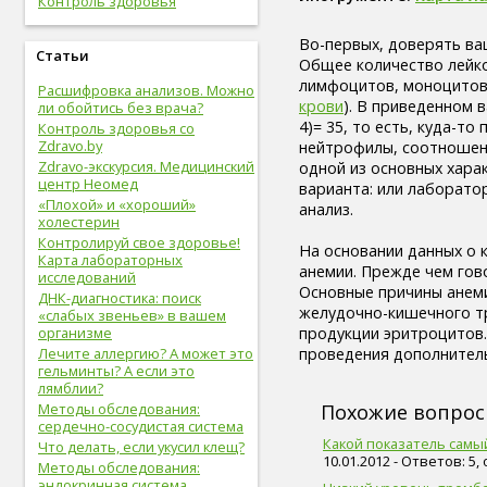
Контроль здоровья
живот (29)
болезни сердца и сосудов (28)
Во-первых, доверять ва
упражнения (27)
Статьи
Общее количество лейко
сахар (26)
лимфоцитов, моноцитов)
Расшифровка анализов. Можно
овощи (25)
крови
). В приведенном 
ли обойтись без врача?
мышцы (24)
4)= 35, то есть, куда-то
Контроль здоровья со
витамины (24)
Zdravo.by
нейтрофилы, соотношен
позвоночник (24)
Zdravo-экскурсия. Медицинский
одной из основных харак
сон (24)
центр Неомед
варианта: или лаборатор
общий анализ крови (23)
«Плохой» и «хороший»
анализ.
болезни опорно-двигательной
холестерин
системы, травмы (23)
Контролируй свое здоровье!
На основании данных о 
опорно-двигательная
Карта лабораторных
система (22)
анемии. Прежде чем гово
исследований
пищеварительная система (22)
Основные причины анемии
ДНК-диагностика: поиск
голова (22)
желудочно-кишечного тр
«слабых звеньев» в вашем
физическая форма (22)
организме
продукции эритроцитов.
сигареты (22)
Лечите аллергию? А может это
проведения дополнитель
гельминты? А если это
дети (22)
лямблии?
вода (21)
Методы обследования:
Похожие вопро
женские болезни (20)
сердечно-сосудистая система
инфекционные болезни (20)
Какой показатель самы
Что делать, если укусил клещ?
болезни органов дыхания (19)
10.01.2012 - Ответов: 5,
Методы обследования:
дыхательная система (19)
эндокринная система