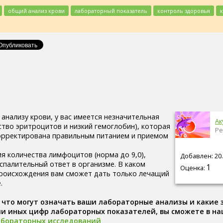
общий анализ крови
лабораторный показатель
контроль здоровья
анализу крови, у вас имеется незначительная
Ак
ство эритроцитов и низкий гемоглобин), которая
Ре
орректирована правильным питанием и приемом
 количества лимфоцитов (норма до 9,0),
Добавлен: 20.
спалительный ответ в организме. В каком
1
Оценка:
происхождения вам сможет дать только лечащий
.
, что могут означать ваши лабораторные анализы и какие
ли иных цифр лабораторных показателей, вы сможете в н
абораторных исследований