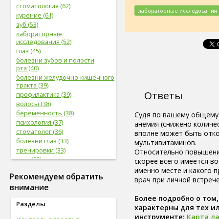
стоматология (62)
лабораторные исследования
курение (61)
зуб (53)
лабораторные
исследования (52)
глаз (45)
болезни зубов и полости
рта (40)
болезни желудочно-кишечного
тракта (39)
Ответы
профилактика (39)
волосы (38)
беременность (38)
Судя по вашему общему 
психология (37)
анемия (снижено количе
стоматолог (36)
вполне может быть отк
болезни глаз (33)
мультивитаминов.
тренировки (33)
Относительно повышения
нога (32)
скорее всего имеется во
боль (32)
именно месте и какого 
Рекомендуем обратить
фрукты (31)
врач при личной встрече
внимание
сердечно-сосудистая
система (31)
Более подробно о том
Разделы
женская половая система (31)
характерны для тех и
мужская половая система (29)
инструменте:
Карта л