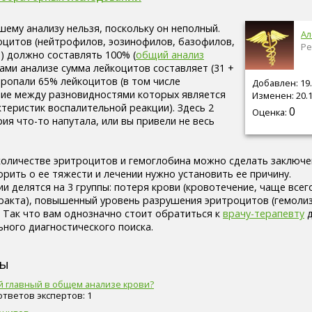
шему анализу нельзя, поскольку он неполный.
Ал
цитов (нейтрофилов, эозинофилов, базофилов,
Ре
 должно составлять 100% (
общий анализ
вами анализе сумма лейкоцитов составляет (31 +
 пропали 65% лейкоцитов (в том числе
Добавлен: 19.
ие между разновидностями которых является
Изменен: 20.1
теристик воспалительной реакции). Здесь 2
0
Оценка:
ия что-то напутала, или вы привели не весь
количестве эритроцитов и гемоглобина можно сделать заключе
рить о ее тяжести и лечении нужно установить ее причину.
 делятся на 3 группы: потеря крови (кровотечение, чаще всего
акта), повышенный уровень разрушения эритроцитов (гемолиз
 Так что вам однозначно стоит обратиться к
врачу-терапевту
д
ного диагностического поиска.
сы
й главный в общем анализе крови?
 ответов экспертов: 1