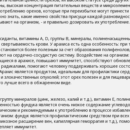
оны, высокая концентрация питательных веществ и микроэлемен
отреблению орехов, которые при переизбытке могут принести
жно знать, какие именно свойства присущи каждой разновиднос
ывают на организм, - и правильно дозировать их употребление.
сиданты, витамины А, D, группы В, минералы, полиненасыщенн
вертываемость крови. У арахиса есть одна особенность: при 
 становится более полезным за счет образования полифенолов
ют на сердечно-сосудистую систему. Воздействие на организм:
щиеся в арахисе, повышают иммунитет, способствуют обновле
 радикалами, помогают человеку поддерживать хорошее сост
 Арахис является продуктом, идеальным для профилактики серд
 и злокачественных опухолей; этот орех полезен и для пищева
го лучше всего в обжаренном виде.
руппу минералов (цинк, железо, калий и т.д.), витамин Е, пол
енностью фундука является очень низкое содержание углеводо
тическим и рекомендуемым к употреблению в процессе избавле
рганизм: фундук является профилактическим средством при всех
рикозное расширение вен, капиллярная геморрагия и т.д.), пом
репляет иммунитет.