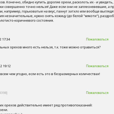
в. Конечно, обидно купить дорогие орехи, расколоть их - и увидеть,
ехи совершенно точно нельзя! Даже если они не заплесневевшие, а 
, например, горьковатые на вкус, пахнут затхло или вообще выглядя
ия незначительные, нужно снять кожицу (до белой "мякоти"), раздро
олотисто-коричневого состояния.
2 17:34
ьных орехов много есть нельзя, т.к. тоже можно отравиться?
2 19:12
всем чем угодно, если есть это в безразмерных количествах!
3398]
их орехов действительно имеет ряд противопоказаний:
рехи.