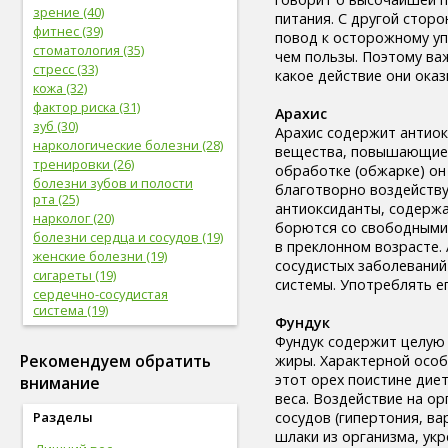
зрение (40)
питания. С другой стор
фитнес (39)
повод к осторожному уп
стоматология (35)
чем пользы. Поэтому ва
стресс (33)
какое действие они оказ
кожа (32)
фактор риска (31)
Арахис
зуб (30)
Арахис содержит антиок
наркологические болезни (28)
вещества, повышающие с
тренировки (26)
обработке (обжарке) он
болезни зубов и полости
благотворно воздейству
рта (25)
антиоксиданты, содержа
нарколог (20)
борются со свободными
болезни сердца и сосудов (19)
в преклонном возрасте.
женские болезни (19)
сосудистых заболеваний
сигареты (19)
системы. Употреблять е
сердечно-сосудистая
система (19)
Фундук
женское здоровье (18)
Фундук содержит целую г
глаз (17)
Рекомендуем обратить
жиры. Характерной особ
спорт (17)
этот орех поистине дие
внимание
женская половая система (17)
веса. Воздействие на о
болезни глаз (17)
сосудов (гипертония, ва
Разделы
лабораторные
шлаки из организма, ук
исследования (16)