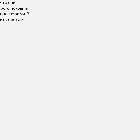
 что они
просто покрыты
т несвежими. В
бить орехи и