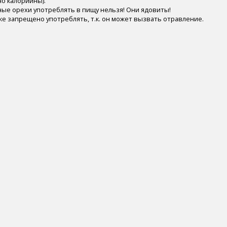
но калорийны).
ые орехи употреблять в пищу нельзя! Они ядовиты!
же запрещено употреблять, т.к. он может вызвать отравление.