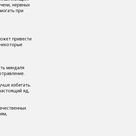
чени, нервных
омогать при
может привести
 некоторые
сть миндаля
отравление.
учше избегать.
настоящий яд,
качественных
лям,