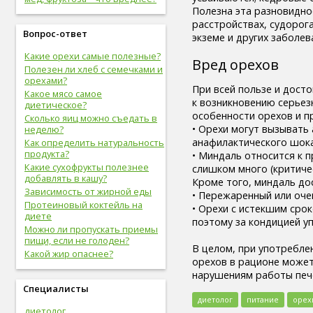
вредные привычки (8)
Полезна эта разновидно
беременность (8)
расстройствах, судорог
Вопрос-ответ
опорно-двигательная
экземе и других заболев
система (8)
Какие орехи самые полезные?
гигиена (8)
Вред орехов
Полезен ли хлеб с семечками и
болезни желудочно-кишечного
орехами?
тракта (8)
При всей пользе и дост
Какое мясо самое
болезни опорно-двигательной
к возникновению серьез
диетическое?
системы, травмы (8)
особенности орехов и пр
Сколько яиц можно съедать в
инфекционные болезни (8)
• Орехи могут вызывать 
неделю?
болезни органов дыхания (7)
анафилактического шока
Как определить натуральность
урологические болезни (7)
продукта?
• Миндаль относится к 
мужские болезни (7)
Какие сухофрукты полезнее
слишком много (критичес
антропометрия (7)
добавлять в кашу?
Кроме того, миндаль до
рот (7)
Зависимость от жирной еды
• Пережаренный или очен
очки (7)
Протеиновый коктейль на
• Орехи с истекшим сро
отбеливание зубов (7)
диете
поэтому за кондицией у
эндокринная система (7)
Можно ли пропускать приемы
пищи, если не голоден?
потенция (7)
В целом, при употребле
Какой жир опаснее?
депрессия (7)
орехов в рационе может
зависимость (7)
нарушениям работы пече
прививки (6)
Специалисты
близорукость (6)
диетолог
питание
орех
скрининг (6)
диетолог