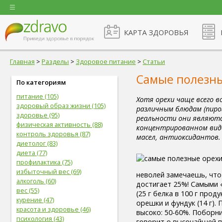
КАРТА ЗДОРОВЬЯ
Главная
>
Разделы
>
Здоровое питание
>
Статьи
Самые полезны
По категориям
питание (105)
Хотя орехи чаще всего в
здоровый образ жизни (105)
различным блюдам (пирог
здоровье (95)
реальности они являютс
физическая активность (88)
концентрированном вид
контроль здоровья (87)
масел, антиоксидантов.
диетолог (83)
диета (77)
профилактика (75)
избыточный вес (69)
неволей замечаешь, чт
алкоголь (60)
достигает 25%! Самыми 
вес (55)
(25 г белка в 100 г проду
курение (47)
орешки и фундук (14 г).
красота и здоровье (46)
высоко: 50-60%. Поборни
психология (43)
говорит о высочайшей п