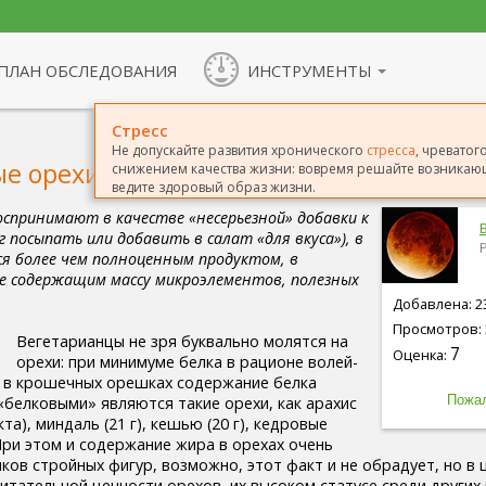
ПЛАН ОБСЛЕДОВАНИЯ
ИНСТРУМЕНТЫ
Стресс
Не допускайте развития хронического
стресса
, чревато
е орехи
снижением качества жизни: вовремя решайте возникающ
ведите здоровый образ жизни.
оспринимают в качестве «несерьезной» добавки к
 посыпать или добавить в салат «для вкуса»), в
я более чем полноценным продуктом, в
е содержащим массу микроэлементов, полезных
Добавлена: 23
Просмотров: 
Вегетарианцы не зря буквально молятся на
7
Оценка:
орехи: при минимуме белка в рационе волей-
о в крошечных орешках содержание белка
«белковыми» являются такие орехи, как арахис
кта), миндаль (21 г), кешью (20 г), кедровые
 При этом и содержание жира в орехах очень
ков стройных фигур, возможно, этот факт и не обрадует, но в 
итательной ценности орехов, их высоком статусе среди других