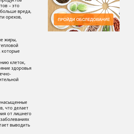
тов – это
 больше вреда,
ти орехов,
ые жиры,
тепловой
, которые
нию клеток,
ояние здоровья
ечно-
рительной
иненасыщенные
в, что делает
ния от лишнего
 заболеваниях
огает выводить