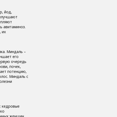
р, йод,
 улучшают
епляют
ь авитаминоз.
 их
лка. Миндаль –
учшает его
первую очередь
ови, почек,
вает потенцию,
олос. Миндаль с
олезни
: кедровые
гко
енных женщин.