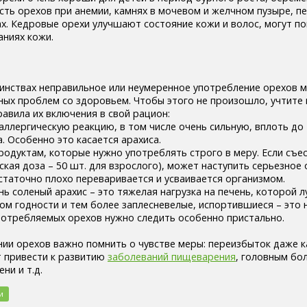
сть орехов при анемии, камнях в мочевом и желчном пузыре, пе
ах. Кедровые орехи улучшают состояние кожи и волос, могут п
аниях кожи.
оинствах неправильное или неумеренное употребление орехов 
ных проблем со здоровьем. Чтобы этого не произошло, учтите
авила их включения в свой рацион:
аллергическую реакцию, в том числе очень сильную, вплоть до
. Особенно это касается арахиса.
продуктам, которые нужно употреблять строго в меру. Если съе
кая доза – 50 шт. для взрослого), может наступить серьезное 
статочно плохо переваривается и усваивается организмом.
ь соленый арахис – это тяжелая нагрузка на печень, которой л
ком годности и тем более заплесневелые, испортившиеся – это 
потребляемых орехов нужно следить особенно пристально.
нии орехов важно помнить о чувстве меры: переизбыток даже 
 привести к развитию
заболеваний пищеварения
, головным бо
ни и т.д.
и