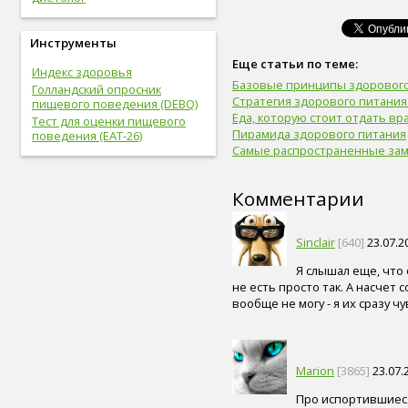
легкие (6)
сахар (6)
Инструменты
сигара (6)
холестерин (6)
Еще статьи по теме:
Индекс здоровья
лабораторный показатель (6)
Базовые принципы здорового
Голландский опросник
первая помощь (6)
Стратегия здорового питания.
пищевого поведения (DEBQ)
вегетарианство (6)
Еда, которую стоит отдать вра
Тест для оценки пищевого
психические болезни (6)
Пирамида здорового питания
поведения (EAT-26)
онколог (5)
Самые распространенные зам
офтальмолог (5)
лечение (5)
Комментарии
закаливание (5)
мочевыделительная
система (5)
Sinclair
[640]
23.07.2
слух (5)
электронные сигареты (5)
Я слышал еще, что
артериальное давление (5)
не есть просто так. А насчет 
пищевое поведение (5)
вообще не могу - я их сразу 
капоэйра (5)
петанк (5)
дети (5)
Marion
[3865]
23.07.
тренер (5)
мясо (5)
Про испортившиеся
рыба (5)