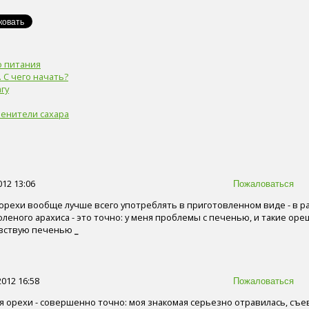
 питания
 С чего начать?
гу
енители сахара
012 13:06
 орехи вообще лучше всего употреблять в приготовленном виде - в р
соленого арахиса - это точно: у меня проблемы с печенью, и такие оре
чувствую печенью
_
2012 16:58
 орехи - совершенно точно: моя знакомая серьезно отравилась, съе