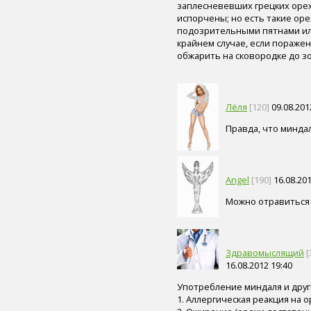
заплесневевших грецких орехо
пиво (5)
испорчены; но есть такие ор
злаки (5)
подозрительными пятнами или
нога (5)
крайнем случае, если поражен
лазерная коррекция (5)
обжарить на сковородке до з
физическая форма (5)
иммунитет (4)
сердце (4)
ногти (4)
Лёля
[120]
09.08.201
мышцы (4)
Правда, что миндал
головной мозг (4)
вода (4)
тренажер (4)
целлюлит (4)
Angel
[190]
16.08.201
экология (4)
адаптивный спорт (4)
Можно отравиться 
гимнастика (4)
острота зрения (4)
лекарственные средства (4)
диагностика генетических
Здравомыслящий
[
нарушений (4)
16.08.2012 19:40
флюорография (4)
общий анализ крови (4)
Употребление миндаля и друг
1. Аллергическая реакция на о
солярий (4)