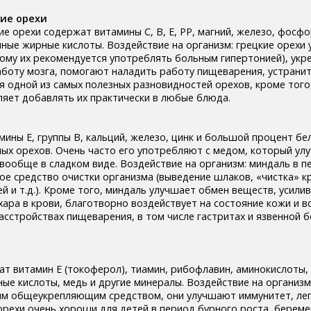
ие орехи
ие орехи содержат витамины С, В, Е, РР, магний, железо, фосфо
ные жирные кислоты. Воздействие на организм: грецкие орехи
тому их рекомендуется употреблять больным гипертонией), укр
боту мозга, помогают наладить работу пищеварения, устранит
я одной из самых полезных разновидностей орехов, кроме того,
ляет добавлять их практически в любые блюда.
ины Е, группы В, кальций, железо, цинк и большой процент бе
ных орехов. Очень часто его употребляют с медом, который ул
 вообще в сладком виде. Воздействие на организм: миндаль в 
ое средство очистки организма (выведение шлаков, «чистка» кр
й и т.д.). Кроме того, миндаль улучшает обмен веществ, усили
ара в крови, благотворно воздействует на состояние кожи и в
сстройствах пищеварения, в том числе гастритах и язвенной б
т витамин Е (токоферол), тиамин, рибофлавин, аминокислоты,
е кислоты, медь и другие минералы. Воздействие на организм
ым общеукрепляющим средством, они улучшают иммунитет, ле
орехи очень хороши для детей в период бурного роста, берем