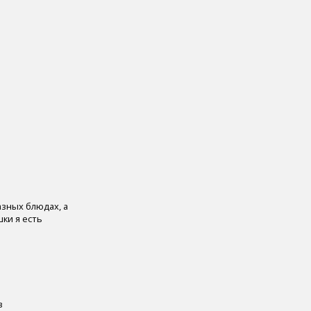
азных блюдах, а
шки я есть
в