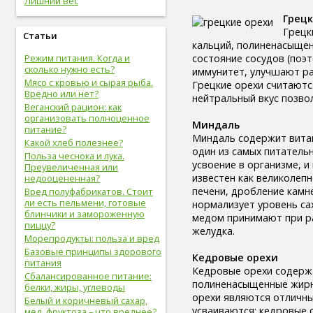
Лишний вес
здоровые привычки (16)
Грецк
волосы (15)
Грецк
витамины (14)
Статьи
кальций, полиненасыщен
сон (14)
состояние сосудов (поэ
Режим питания. Когда и
алкоголизм (13)
сколько нужно есть?
иммунитет, улучшают ра
центральная нервная
Мясо с кровью и сырая рыба.
Грецкие орехи считаютс
система (13)
Вредно или нет?
нейтральный вкус позво
онкологические болезни (12)
Веганский рацион: как
инструментальное
организовать полноценное
исследование (11)
Миндаль
питание?
идеальный вес (11)
Миндаль содержит витам
Какой хлеб полезнее?
упражнения (11)
один из самых питатель
Польза чеснока и лука.
овощи (11)
усвоение в организме, и
Преувеличенная или
мужская половая система (10)
известен как великолепн
недооцененная?
психолог (10)
печени, дробление камне
Вред полуфабрикатов. Стоит
психотерапевт (10)
ли есть пельмени, готовые
нормализует уровень сах
блинчики и замороженную
стоматолог (9)
медом принимают при ра
пиццу?
психотерапия (9)
желудка.
Морепродукты: польза и вред
болезни молочных желез (9)
Базовые принципы здорового
молочная железа (9)
Кедровые орехи
питания
пищеварительная система (9)
Кедровые орехи содержа
Сбалансированное питание:
фрукты (9)
полиненасыщенные жирны
белки, жиры, углеводы
спорт в большом городе (9)
орехи являются отличн
Белый и коричневый сахар,
дыхательная система (8)
усваиваются; кедровые 
мед, фруктоза – что вреднее?