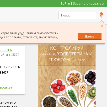
Войти | Зарегистрироваться
×
го серьезным ухудшением самочувствия и
Далее
ие проблемы, отдыхайте, высыпайтесь,
Brunhilda
Рейтинг: 5374
.07.2012 11:32
31627
целом это
 продуктов