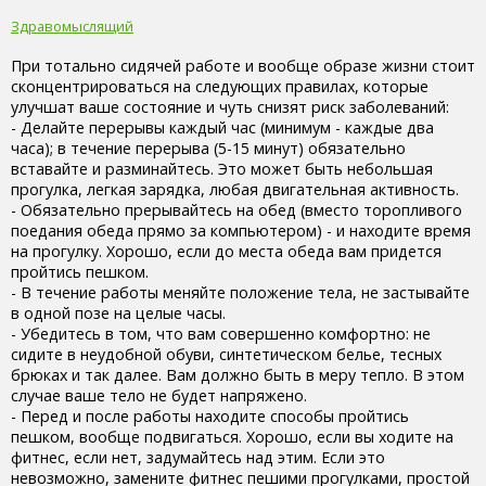
Здравомыслящий
При тотально сидячей работе и вообще образе жизни стоит
сконцентрироваться на следующих правилах, которые
улучшат ваше состояние и чуть снизят риск заболеваний:
- Делайте перерывы каждый час (минимум - каждые два
часа); в течение перерыва (5-15 минут) обязательно
вставайте и разминайтесь. Это может быть небольшая
прогулка, легкая зарядка, любая двигательная активность.
- Обязательно прерывайтесь на обед (вместо торопливого
поедания обеда прямо за компьютером) - и находите время
на прогулку. Хорошо, если до места обеда вам придется
пройтись пешком.
- В течение работы меняйте положение тела, не застывайте
в одной позе на целые часы.
- Убедитесь в том, что вам совершенно комфортно: не
сидите в неудобной обуви, синтетическом белье, тесных
брюках и так далее. Вам должно быть в меру тепло. В этом
случае ваше тело не будет напряжено.
- Перед и после работы находите способы пройтись
пешком, вообще подвигаться. Хорошо, если вы ходите на
фитнес, если нет, задумайтесь над этим. Если это
невозможно, замените фитнес пешими прогулками, простой