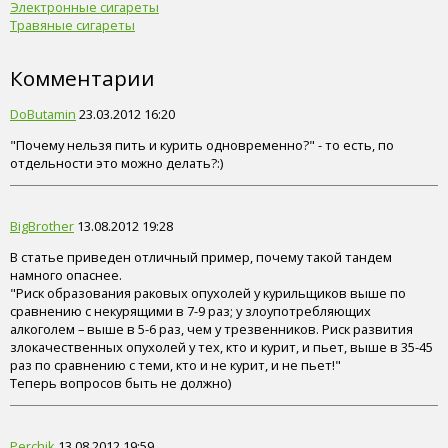
Электронные сигареты
Травяные сигареты
Комментарии
DoButamin
23.03.2012 16:20
"Почему нельзя пить и курить одновременно?" - то есть, по
отдельности это можно делать?:)
BigBrother
13.08.2012 19:28
В статье приведен отличный пример, почему такой тандем
намного опаснее.
"Риск образования раковых опухолей у курильщиков выше по
сравнению с некурящими в 7-9 раз; у злоупотребляющих
алкоголем – выше в 5-6 раз, чем у трезвенников. Риск развития
злокачественных опухолей у тех, кто и курит, и пьет, выше в 35-45
раз по сравнению с теми, кто и не курит, и не пьет!"
Теперь вопросов быть не должно)
Perchik
13.08.2012 19:59