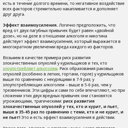
есть в течение долгого времени, то негативное воздействие
всех факторов стремительно накапливается и дополняет
друг друга.
Эффект взаимоусиления.
Логично предположить, что
вред от двух пагубных привычек будет равен «двойной
дозе», но на деле в отношении алкоголя и никотина
действует эффект взаимоусиления, который выражается в
многократном увеличении вреда каждого из факторов.
Возьмем в качестве примера риск развития
злокачественных опухолей у курильщиков и тех, кто
злоупотребляет алкоголем
. Риск образования раковых
опухолей (особенно в легких, гортани, горле) у курильщиков
выше по сравнению с некурящими в 7-9 раз; у
злоупотребляющих алкоголем – выше в 5-6 раз, чем у
трезвенников. Эти цифры и сами по себе впечатляют, но при
сложении этих двух вредных привычек они становятся
угрожающими, трагическими:
риск развития
злокачественных опухолей у тех, кто и курит, и пьет,
выше в 35-45 раз по сравнению с теми, кто и не курит, и
не пьет!
Это и есть эффект взаимоусиления в действии.