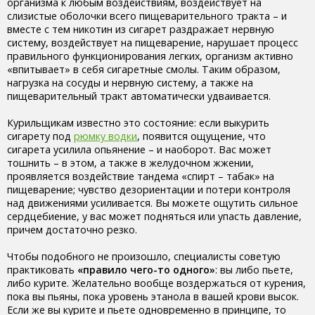
организма к любым воздействиям, воздействует на
слизистые оболочки всего пищеварительного тракта – и
вместе с тем никотин из сигарет раздражает нервную
систему, воздействует на пищеварение, нарушает процесс
правильного функционирования легких, организм активно
«впитывает» в себя сигаретные смолы. Таким образом,
нагрузка на сосуды и нервную систему, а также на
пищеварительный тракт автоматически удваивается.
Курильщикам известно это состояние: если выкурить
сигарету под
рюмку водки
, появится ощущение, что
сигарета усилила опьянение – и наоборот. Вас может
тошнить – в этом, а также в желудочном жжении,
проявляется воздействие тандема «спирт – табак» на
пищеварение; чувство дезориентации и потери контроля
над движениями усиливается. Вы можете ощутить сильное
сердцебиение, у вас может подняться или упасть давление,
причем достаточно резко.
Чтобы подобного не произошло, специалисты советую
практиковать
«правило чего-то одного»
: вы либо пьете,
либо курите. Желательно вообще воздержаться от курения,
пока вы пьяны, пока уровень этанола в вашей крови высок.
Если же вы курите и пьете одновременно в принципе, то