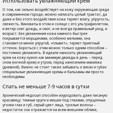
Использовать увлажняющий крем
О том, как сильно воздействует на кожу окружающая среда
в современном городе, можно написать целый трактат, да
даже и без этого воздействия кожа теряет влагу, упругость,
свежесть. Виноваты в этом и солнце с его ультрафиолетом,
и ветер-снег-дождь, и смог, и не всегда правильный уход, и
возраст. Без увлажнения кожа намного быстрее
покрывается морщинами, особенно мелкими, она
становится менее упругой, «плывет», теряет приятный
оттенок. Бороться с этим можно только одним способом –
постоянно увлажнять. В идеале наносить увлажняющий
крем на кожу нужно как минимум дважды в день – перед
сном (ночной крем) и утром, перед нанесением макияжа
(дневной). Важно: не стоит также забывать о веках и губах:
специальные увлажняющие кремы и бальзамы им просто
необходимы.
Спать не меньше 7-9 часов в сутки
Хронический недосып способен изуродовать даже писаную
красавицу: темные круги и мешки под глазами, опущенные
уголки глаз и губ, серый цвет лица, тусклые волосы –
недостаток сна отражается на всем внешнем облике,