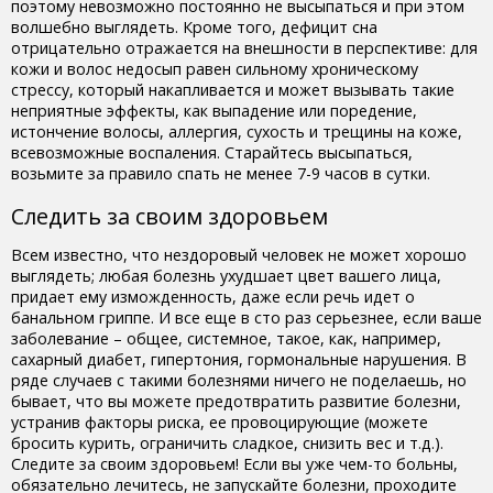
поэтому невозможно постоянно не высыпаться и при этом
волшебно выглядеть. Кроме того, дефицит сна
отрицательно отражается на внешности в перспективе: для
кожи и волос недосып равен сильному хроническому
стрессу, который накапливается и может вызывать такие
неприятные эффекты, как выпадение или поредение,
истончение волосы, аллергия, сухость и трещины на коже,
всевозможные воспаления. Старайтесь высыпаться,
возьмите за правило спать не менее 7-9 часов в сутки.
Следить за своим здоровьем
Всем известно, что нездоровый человек не может хорошо
выглядеть; любая болезнь ухудшает цвет вашего лица,
придает ему изможденность, даже если речь идет о
банальном гриппе. И все еще в сто раз серьезнее, если ваше
заболевание – общее, системное, такое, как, например,
сахарный диабет, гипертония, гормональные нарушения. В
ряде случаев с такими болезнями ничего не поделаешь, но
бывает, что вы можете предотвратить развитие болезни,
устранив факторы риска, ее провоцирующие (можете
бросить курить, ограничить сладкое, снизить вес и т.д.).
Следите за своим здоровьем! Если вы уже чем-то больны,
обязательно лечитесь, не запускайте болезни, проходите