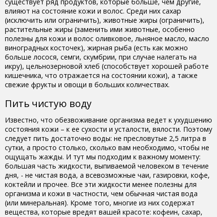
существует ряд продуктов, которые больше, чем другие,
влияют на состояние кожи и волос. Среди них сахар
(исключить или ограничить), животные жиры (ограничить),
растительные жиры (заменить ими животные, особенно
полезны для кожи и волос оливковое, льняное масло, масло
виноградных косточек), жирная рыба (есть как можно
больше лосося, семги, скумбрии, при случае налегать на
икру), цельнозерновой хлеб (способствует хорошей работе
кишечника, что отражается на состоянии кожи), а также
свежие фрукты и овощи в больших количествах.
Пить чистую воду
Известно, что обезвоживание организма ведет к ухудшению
состояния кожи – к ее сухости и усталости, вялости. Поэтому
следует пить достаточно воды: не пресловутые 2,5 литра в
сутки, а просто столько, сколько вам необходимо, чтобы не
ощущать жажды. И тут мы подходим к важному моменту:
большая часть жидкости, выпиваемой человеком в течение
дня, - не чистая вода, а всевозможные чаи, газировки, кофе,
коктейли и прочее. Все эти жидкости менее полезны для
организма и кожи в частности, чем обычная чистая вода
(или минеральная). Кроме того, многие из них содержат
вещества, которые вредят вашей красоте: кофеин, сахар,