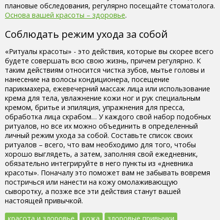
плановые обследования, регулярно посещайте стоматолога.
Основа вашей красоты – здоровье
.
Соблюдать режим ухода за собой
«Ритуалы красоты» - это действия, которые вы скорее всего
будете совершать всю свою жизнь, причем регулярно. К
таким действиям относится чистка зубов, мытье головы и
нанесение на волосы кондиционера, посещение
парикмахера, ежевечерний массаж лица или использование
крема для тела, увлажнение кожи ног и рук специальным
кремом, бритье и эпиляция, упражнения для пресса,
обработка лица скрабом… У каждого свой набор подобных
ритуалов, но все их можно объединить в определенный
личный режим ухода за собой. Составьте список своих
ритуалов – всего, что вам необходимо для того, чтобы
хорошо выглядеть, а затем, заполняя свой ежедневник,
обязательно интегрируйте в него пункты из «дневника
красоты». Поначалу это поможет вам не забывать вовремя
постричься или нанести на кожу омолаживающую
сыворотку, а позже все эти действия станут вашей
настоящей привычкой.
красота и здоровье
кожа
здоровые привычки