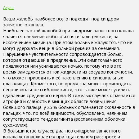
Акула
Ваши жалобы наиболее всего подходят под синдром
запястного канала.
Наиболее частой жалобой при синдроме запястного канала
является онемение любого из пяти пальцев кисти, за
исключением мизинца. При этом больные жалуются, что не
могут удержать вещи в больной руке из-за онемения.
Нарушение чувствительности сопровождается болью,
которая отдающей в предплечье. Эти симптомы часто
появляются или усиливаются ночью, потому что в это
время замедляется отток жидкости из сосудов конечности,
что может приводить к её накоплению в синовиальных
влагалищах. Кроме того, во время сна может происходить
непроизвольное сгибание кисти, что также может усилить
сдавление срединного нерва. В тяжелых случаях отмечается
атрофия и слабость в мышцах области возвышения
большого пальца. у 25 % больных отмечается скованность в
пальцах, что, по всей видимости, обусловлено, наличием
сопутствующего тендовагинита (воспалением оболочки
сухожилия).
В большинстве случаев диагноз синдрома запястного
канала устанавливается при тщательном расспросе и