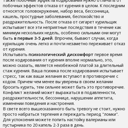
Также побочные эффекты кодирования нужно отличать от
побочных эффектов отказа от курения в целом. К последним
относятся: головокружение, набор веса, бессонница,
кашель, простудные заболевания, беспокойство и
раздражительность. После отказа от сигарет курильщик
испытывает все эти неприятные последствия в течение как
минимум нескольких недель, особенно сильными они могут
быть
в первые 3-5 дней
. Впрочем, бывают случаи, когда
курильщик очень легко и почти незаметно переживает отказ
от курения.
Испытывать
психологический дискомфорт
первое время
после кодирования от курения вполне нормально, это,
можно сказать, является неизбежной платой за длительный
стаж курения. Ваша психика после кодирования испытывает
стресс, так как ваши желания вступают в противоречие с
кодом. Причем чем менее вы уверены в своем желании
бросить курить, тем сильнее может быть это противоречие.
Конфликт желаний может выражаться в подавленности,
раздражительности, бессоннице, нарушении аппетита,
изменении поведения и настроения.
В свете всего вышесказанного быть тревогу не стоит, нужно
просто набраться терпения и переждать период "ломки".
Для успокоения можете попить настойку валерианы или
пустырника по 20 капель 2-3 раза в день.