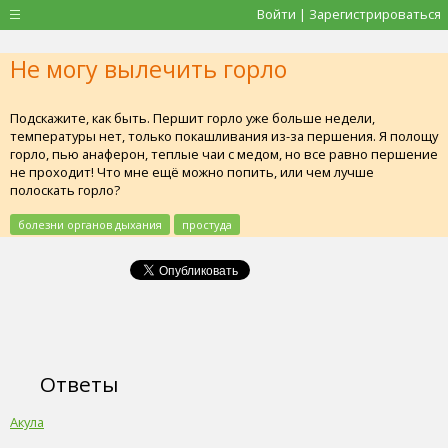
Войти | Зарегистрироваться
Не могу вылечить горло
Подскажите, как быть. Першит горло уже больше недели,
температуры нет, только покашливания из-за першения. Я полощу
горло, пью анаферон, теплые чаи с медом, но все равно першение
не проходит! Что мне ещё можно попить, или чем лучше
полоскать горло?
болезни органов дыхания
простуда
Ответы
Акула