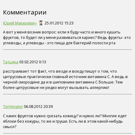
Комментарии
Юрий Макаревич
25.01.2012 15:23
А вот у меня возник вопрос: если я буду часто и много кушать
фруктов, то будет ли у меня развиваться кариес? Ведь фрукты- это
углеводы, а углеводы - это пища для бактерий полости рта
Татьяна
03.02.2012 0:13
расстраивает тот факт, что везде и всюду пишут о том, что
цитрусовые практически главный источник витамина С. А ведь в
черной смородине да и в шиповнике витамина С больше. Тем
более цитрусовые не редко могут вызывать аллергию!
Terminator
06.08.2012 20:39
С каких фруктов нужно срезать кожицу? и нужно ли? Многие едят
яблоки без кожуры, то же и груши. Есть ли в этом какой-нибудь
смысл?