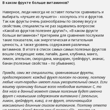
В каком фрукте больше витаминов?
Наверное, люди никогда не оставят попыток сравнивать и
выбирать «лучшее из лучшего» - коснулось это и фруктов.
Так как фрукты очень разнообразны по своему вкусу и
свойствам, специалисты не раз задавались вопросом:
«Какой из фруктов полезнее других?», «В каком фрукте
больше витаминов»? Критерием для сравнения послужили
такие показатели, как энергетическая и питательная
ценность, а также уровень содержания различных
витаминов. В итоге в список самых-самых полезных фруктов
вошли следующие: киви, папайя, дыня, клубника, манго,
лимон, апельсин, смородина, мандарин, грейпфрут, ананас,
банан (полезные свойства – по убыванию).
Правда, сами же специалисты, сравнивавшие фрукты,
предостерегают: каждый фрукт полезен по-своему, поэтому
любые «хит-парады» имеют лишь умозрительный смысл. Если
вашему организму больше всего необходим витамин С, то
для него в данный момент самым полезным будет именно
фрукт с наивысшим содержанием витамина С (апельсин,
лимон, грейпфрут, киви), а не фрукт, отличающийся
максимально длинным списком витаминов. Поэтому ответа
на вопрос: «Какой фрукт самый полезный?» - просто не