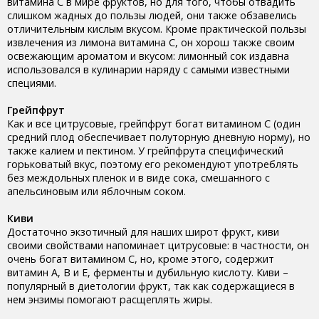
витамина С в мире фруктов, но для того, чтобы отвадить
слишком жадных до пользы людей, они также обзавелись
отличительным кислым вкусом. Кроме практической пользы
извлечения из лимона витамина С, он хорош также своим
освежающим ароматом и вкусом: лимонный сок издавна
использовался в кулинарии наряду с самыми известными
специями.
Грейпфрут
Как и все цитрусовые, грейпфрут богат витамином С (один
средний плод обеспечивает полуторную дневную норму), но
также калием и пектином. У грейпфрута специфический
горьковатый вкус, поэтому его рекомендуют употреблять
без междольных пленок и в виде сока, смешанного с
апельсиновым или яблочным соком.
Киви
Достаточно экзотичный для наших широт фрукт, киви
своими свойствами напоминает цитрусовые: в частности, он
очень богат витамином С, но, кроме этого, содержит
витамин А, В и Е, ферменты и дубильную кислоту. Киви –
популярный в диетологии фрукт, так как содержащиеся в
нем энзимы помогают расщеплять жиры.