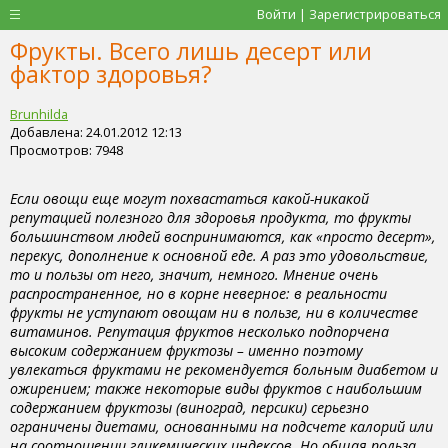
Войти | Зарегистрироваться
Фрукты. Всего лишь десерт или
фактор здоровья?
Brunhilda
Добавлена: 24.01.2012 12:13
Просмотров: 7948
Если овощи еще могут похвастаться какой-никакой
репутацией полезного для здоровья продукта, то фрукты
большинством людей воспринимаются, как «просто десерт»,
перекус, дополнение к основной еде. А раз это удовольствие,
то и пользы от него, значит, немного. Мнение очень
распространенное, но в корне неверное: в реальности
фрукты не уступают овощам ни в пользе, ни в количестве
витаминов. Репутация фруктов несколько подпорчена
высоким содержанием фруктозы – именно поэтому
увлекаться фруктами не рекомендуется больным диабетом и
ожирением; также некоторые виды фруктов с наибольшим
содержанием фруктозы (виноград, персики) серьезно
ограничены диетами, основанными на подсчете калорий или
на соотношении гликемических индексов. Но общая польза