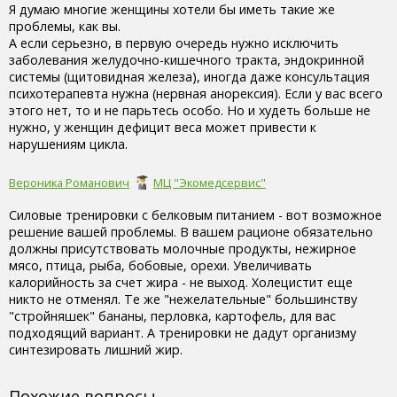
Я думаю многие женщины хотели бы иметь такие же
проблемы, как вы.
А если серьезно, в первую очередь нужно исключить
заболевания желудочно-кишечного тракта, эндокринной
системы (щитовидная железа), иногда даже консультация
психотерапевта нужна (нервная анорексия). Если у вас всего
этого нет, то и не парьтесь особо. Но и худеть больше не
нужно, у женщин дефицит веса может привести к
нарушениям цикла.
Вероника Романович
МЦ "Экомедсервис"
Силовые тренировки с белковым питанием - вот возможное
решение вашей проблемы. В вашем рационе обязательно
должны присутствовать молочные продукты, нежирное
мясо, птица, рыба, бобовые, орехи. Увеличивать
калорийность за счет жира - не выход. Холецистит еще
никто не отменял. Те же "нежелательные" большинству
"стройняшек" бананы, перловка, картофель, для вас
подходящий вариант. А тренировки не дадут организму
синтезировать лишний жир.
Похожие вопросы