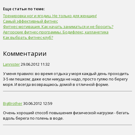
Еще статьи по теме:
Тренировка ног и ягодиц. Не только для женщин!
Самый эффективный фитнес
Фитнес-мотивация. Как начать заниматься и не бросить?
Авторские фитнес-программы. Бодифлекс, калланетика
Как выбрать фитнес-клуб?
Комментарии
Lannister
29.06.2012 11:32
У меня правило: во время отдыха у моря каждый день проходить
3-5 км пешком; даже если никуда не надо, просто гуляю по берегу
моря. И всегда возвращаюсь домой в отличной форме.
BigBrother
30.06.2012 12:59
Очень хороший способ повышения физической нагрузки - бегать
вдоль берега по голень в воде.