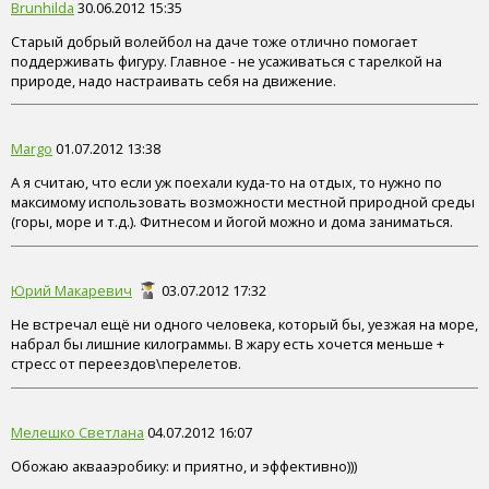
Brunhilda
30.06.2012 15:35
Старый добрый волейбол на даче тоже отлично помогает
поддерживать фигуру. Главное - не усаживаться с тарелкой на
природе, надо настраивать себя на движение.
Margo
01.07.2012 13:38
А я считаю, что если уж поехали куда-то на отдых, то нужно по
максимому использовать возможности местной природной среды
(горы, море и т.д.). Фитнесом и йогой можно и дома заниматься.
Юрий Макаревич
03.07.2012 17:32
Не встречал ещё ни одного человека, который бы, уезжая на море,
набрал бы лишние килограммы. В жару есть хочется меньше +
стресс от переездов\перелетов.
Мелешко Светлана
04.07.2012 16:07
Обожаю аквааэробику: и приятно, и эффективно)))