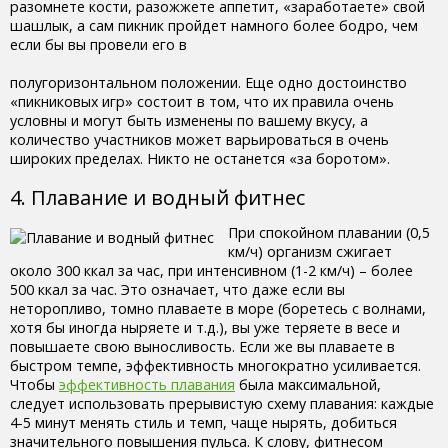
разомнете кости, разожжете аппетит, «заработаете» свой
шашлык, а сам пикник пройдет намного более бодро, чем
если бы вы провели его в
полугоризонтальном положении. Еще одно достоинство
«пикниковых игр» состоит в том, что их правила очень
условны и могут быть изменены по вашему вкусу, а
количество участников может варьироваться в очень
широких пределах. Никто не останется «за боротом».
4. Плавание и водный фитнес
При спокойном плавании (0,5
км/ч) организм сжигает
около 300 ккал за час, при интенсивном (1-2 км/ч) – более
500 ккал за час. Это означает, что даже если вы
неторопливо, томно плаваете в море (боретесь с волнами,
хотя бы иногда ныряете и т.д.), вы уже теряете в весе и
повышаете свою выносливость. Если же вы плаваете в
быстром темпе, эффективность многократно усиливается.
Чтобы
эффективность плавания
была максимальной,
следует использовать прерывистую схему плавания: каждые
4-5 минут менять стиль и темп, чаще нырять, добиться
значительного повышения пульса. К слову, фитнесом