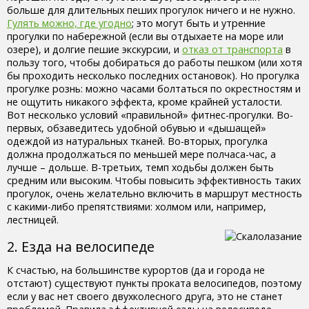
больше для длительных пеших прогулок ничего и не нужно.
Гулять можно, где угодно
; это могут быть и утренние
прогулки по набережной (если вы отдыхаете на море или
озере), и долгие пешие экскурсии, и
отказ от транспорта
в
пользу того, чтобы добираться до работы пешком (или хотя
бы проходить несколько последних остановок). Но прогулка
прогулке рознь: можно часами болтаться по окрестностям и
не ощутить никакого эффекта, кроме крайней усталости.
Вот несколько условий «правильной» фитнес-прогулки. Во-
первых, обзаведитесь удобной обувью и «дышащей»
одеждой из натуральных тканей. Во-вторых, прогулка
должна продолжаться по меньшей мере полчаса-час, а
лучше – дольше. В-третьих, темп ходьбы должен быть
средним или высоким. Чтобы повысить эффективность таких
прогулок, очень желательно включить в маршрут местность
с какими-либо препятствиями: холмом или, например,
лестницей.
2. Езда на велосипеде
К счастью, на большинстве курортов (да и города не
отстают) существуют пункты проката велосипедов, поэтому
если у вас нет своего двухколесного друга, это не станет