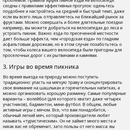
проблемой. Правила эффективной езды на велосипеде
сходны с правилами эффективных прогулок: оденьтесь
поудобнее и настройтесь на средний и быстрый темп, даже
если вы всего лишь отправляетесь на ближайший рынок за
фруктами. Можно совершать и более длительные поездки:
например, вы можете добраться на велосипедах до леса и
устроить пикник. Важно: езда по пресеченной местности
дает больше эффекта, чем «городская езда» по гладким
асфальтовым дорожкам, но в этом случае позаботьтесь о
том, чтобы колеса вашего велосипеда были пригодны для
проселочных дорог с их рытвинами и камнями.
3. Игры во время пикника
Во время выезда на природу можно поступить
традиционно: упасть на мягкую траву и сконцентрировать
свое внимание на шашлыках и горячительных напитках, а
можно организовать хорошую разминку. Самые популярные
варианты – волейбол (для которого хватит даже четырех
участников), бадминтон, мини-футбол. В общем, любые
активные игры с мячом. Все, что вам понадобится, -
обычный легкий мяч, который производители любят
называть «туристическим». Он не займет много места и
никак вас не обременит, зато пользы от него масса: вы