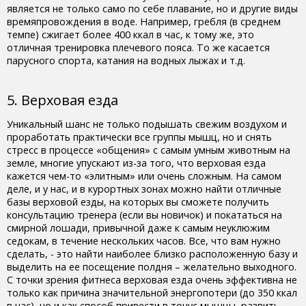
является не только само по себе плавание, но и другие виды
времяпровождения в воде. Например, гребля (в среднем
темпе) сжигает более 400 ккал в час, к тому же, это
отличная тренировка плечевого пояса. То же касается
парусного спорта, катания на водных лыжах и т.д.
5. Верховая езда
Уникальный шанс не только подышать свежим воздухом и
проработать практически все группы мышц, но и снять
стресс в процессе «общения» с самым умным животным на
земле, многие упускают из-за того, что верховая езда
кажется чем-то «элитным» или очень сложным. На самом
деле, и у нас, и в курортных зонах можно найти отличные
базы верховой езды, на которых вы сможете получить
консультацию тренера (если вы новичок) и покататься на
смирной лошади, привычной даже к самым неуклюжим
седокам, в течение нескольких часов. Все, что вам нужно
сделать, - это найти наиболее близко расположенную базу и
выделить на ее посещение полдня – желательно выходного.
С точки зрения фитнеса верховая езда очень эффективна не
только как причина значительной энергопотери (до 350 ккал
в час), но и как способ привести в тонус мышцы, развить