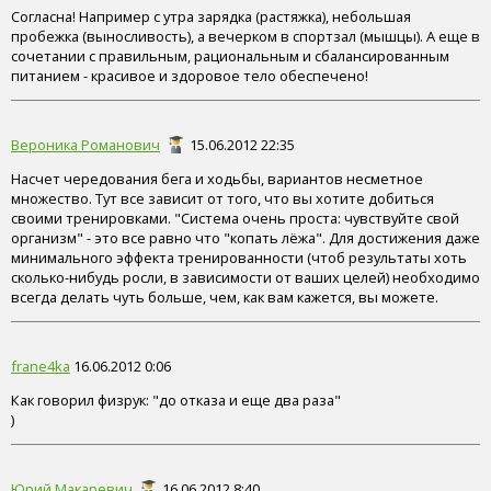
Согласна! Например с утра зарядка (растяжка), небольшая
пробежка (выносливость), а вечерком в спортзал (мышцы). А еще в
сочетании с правильным, рациональным и сбалансированным
питанием - красивое и здоровое тело обеспечено!
Вероника Романович
15.06.2012 22:35
Насчет чередования бега и ходьбы, вариантов несметное
множество. Тут все зависит от того, что вы хотите добиться
своими тренировками. "Система очень проста: чувствуйте свой
организм" - это все равно что "копать лёжа". Для достижения даже
минимального эффекта тренированности (чтоб результаты хоть
сколько-нибудь росли, в зависимости от ваших целей) необходимо
всегда делать чуть больше, чем, как вам кажется, вы можете.
frane4ka
16.06.2012 0:06
Как говорил физрук: "до отказа и еще два раза"
)
Юрий Макаревич
16.06.2012 8:40