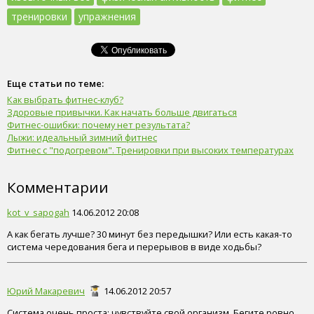
тренировки
упражнения
Еще статьи по теме:
Как выбрать фитнес-клуб?
Здоровые привычки. Как начать больше двигаться
Фитнес-ошибки: почему нет результата?
Лыжи: идеальный зимний фитнес
Фитнес с "подогревом". Тренировки при высоких температурах
Комментарии
kot_v_sapogah
14.06.2012 20:08
А как бегать лучше? 30 минут без передышки? Или есть какая-то
система чередования бега и перерывов в виде ходьбы?
Юрий Макаревич
14.06.2012 20:57
Система очень проста: чувствуйте свой организм. Бегите ровно