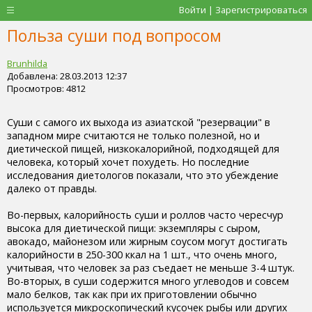
Войти | Зарегистрироваться
Польза суши под вопросом
Brunhilda
Добавлена: 28.03.2013 12:37
Просмотров: 4812
Суши с самого их выхода из азиатской "резервации" в
западном мире считаются не только полезной, но и
диетической пищей, низкокалорийной, подходящей для
человека, который хочет похудеть. Но последние
исследования диетологов показали, что это убеждение
далеко от правды.
Во-первых, калорийность суши и роллов часто чересчур
высока для диетической пищи: экземпляры с сыром,
авокадо, майонезом или жирным соусом могут достигать
калорийности в 250-300 ккал на 1 шт., что очень много,
учитывая, что человек за раз съедает не меньше 3-4 штук.
Во-вторых, в суши содержится много углеводов и совсем
мало белков, так как при их приготовлении обычно
используется микроскопический кусочек рыбы или других